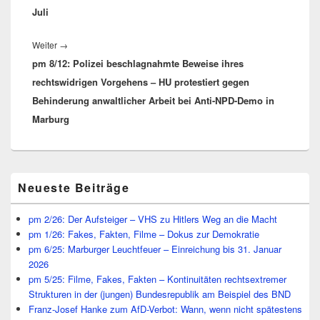
Juli
Nächster
Weiter
→
pm 8/12: Polizei beschlagnahmte Beweise ihres
Beitrag:
rechtswidrigen Vorgehens – HU protestiert gegen
Behinderung anwaltlicher Arbeit bei Anti-NPD-Demo in
Marburg
Primärer
Neueste Beiträge
Seitenleisten
Widget-
Bereich
pm 2/26: Der Aufsteiger – VHS zu Hitlers Weg an die Macht
pm 1/26: Fakes, Fakten, Filme – Dokus zur Demokratie
pm 6/25: Marburger Leuchtfeuer – Einreichung bis 31. Januar
2026
pm 5/25: Filme, Fakes, Fakten – Kontinuitäten rechtsextremer
Strukturen in der (jungen) Bundesrepublik am Beispiel des BND
Franz-Josef Hanke zum AfD-Verbot: Wann, wenn nicht spätestens