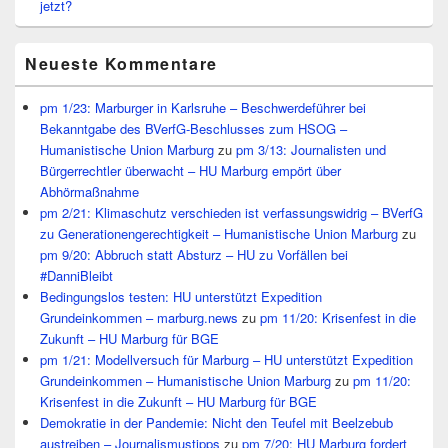
jetzt?
Neueste Kommentare
pm 1/23: Marburger in Karlsruhe – Beschwerdeführer bei
Bekanntgabe des BVerfG-Beschlusses zum HSOG –
Humanistische Union Marburg
zu
pm 3/13: Journalisten und
Bürgerrechtler überwacht – HU Marburg empört über
Abhörmaßnahme
pm 2/21: Klimaschutz verschieden ist verfassungswidrig – BVerfG
zu Generationengerechtigkeit – Humanistische Union Marburg
zu
pm 9/20: Abbruch statt Absturz – HU zu Vorfällen bei
#DanniBleibt
Bedingungslos testen: HU unterstützt Expedition
Grundeinkommen – marburg.news
zu
pm 11/20: Krisenfest in die
Zukunft – HU Marburg für BGE
pm 1/21: Modellversuch für Marburg – HU unterstützt Expedition
Grundeinkommen – Humanistische Union Marburg
zu
pm 11/20:
Krisenfest in die Zukunft – HU Marburg für BGE
Demokratie in der Pandemie: Nicht den Teufel mit Beelzebub
austreiben – Journalismustipps
zu
pm 7/20: HU Marburg fordert