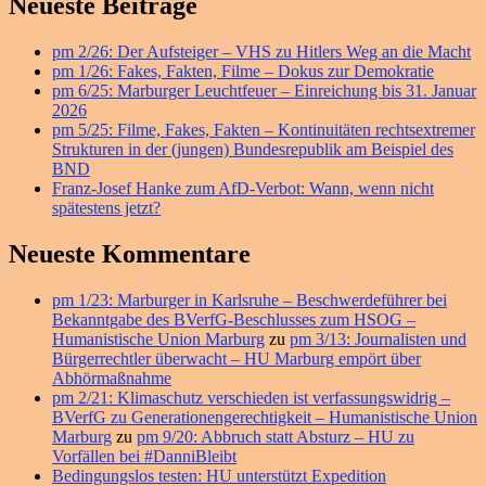
Primärer
Neueste Beiträge
Seitenleisten
pm 2/26: Der Aufsteiger – VHS zu Hitlers Weg an die Macht
Widget-
pm 1/26: Fakes, Fakten, Filme – Dokus zur Demokratie
Bereich
pm 6/25: Marburger Leuchtfeuer – Einreichung bis 31. Januar
2026
pm 5/25: Filme, Fakes, Fakten – Kontinuitäten rechtsextremer
Strukturen in der (jungen) Bundesrepublik am Beispiel des
BND
Franz-Josef Hanke zum AfD-Verbot: Wann, wenn nicht
spätestens jetzt?
Neueste Kommentare
pm 1/23: Marburger in Karlsruhe – Beschwerdeführer bei
Bekanntgabe des BVerfG-Beschlusses zum HSOG –
Humanistische Union Marburg
zu
pm 3/13: Journalisten und
Bürgerrechtler überwacht – HU Marburg empört über
Abhörmaßnahme
pm 2/21: Klimaschutz verschieden ist verfassungswidrig –
BVerfG zu Generationengerechtigkeit – Humanistische Union
Marburg
zu
pm 9/20: Abbruch statt Absturz – HU zu
Vorfällen bei #DanniBleibt
Bedingungslos testen: HU unterstützt Expedition