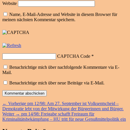
Website
Name, E-Mail-Adresse und Website in diesem Browser für
meinen nächsten Kommentar speichern.
CAPTCHA Code
*
Benachrichtige mich über nachfolgende Kommentare via E-
Mail.
Benachrichtige mich über neue Beiträge via E-Mail.
Beitragsnavigation
Vorheriger
←
Vorherige
pm 12/98: Am 27. September ist Volksentscheid –
Beitrag:
Demokratie lebt von der Mitwirkung der Bürgerinnen und Bürger.
Nächster
Weiter
→
pm 14/98: Freigabe schafft Freiraum für
Beitrag:
Kriminalitätsbekämpfung – HU tritt für neue Genußmittelpolitik ein