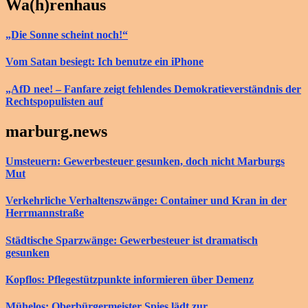
Wa(h)renhaus
„Die Sonne scheint noch!“
Vom Satan besiegt: Ich benutze ein iPhone
„AfD nee! – Fanfare zeigt fehlendes Demokratieverständnis der
Rechtspopulisten auf
marburg.news
Umsteuern: Gewerbesteuer gesunken, doch nicht Marburgs
Mut
Verkehrliche Verhaltenszwänge: Container und Kran in der
Herrmannstraße
Städtische Sparzwänge: Gewerbesteuer ist dramatisch
gesunken
Kopflos: Pflegestützpunkte informieren über Demenz
Mühelos: Oberbürgermeister Spies lädt zur