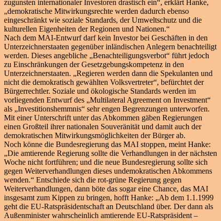
zugunsten internationaler Investoren drastisch ein“, erklärt Hanke,
„demokratische Mitwirkungsrechte werden dadurch ebenso
eingeschränkt wie soziale Standards, der Umweltschutz und die
kulturellen Eigenheiten der Regionen und Nationen.“
Nach dem MAI-Entwurf darf kein Investor bei Geschäften in den
Unterzeichnerstaaten gegenüber inländischen Anlegern benachteiligt
werden. Dieses angebliche „Benachteiligungsverbot“ führt jedoch
zu Einschränkungen der Gesetzgebungskompetenz in den
Unterzeichnerstaaten. „Regieren werden dann die Spekulanten und
nicht die demokratisch gewählten Volksvertreter“, befürchtet der
Bürgerrechtler. Soziale und ökologische Standards werden im
vorliegenden Entwurf des „Multilateral Agreement on Investment“
als „Investitionshemmnis“ sehr engen Begrenzungen unterworfen.
Mit einer Unterschrift unter das Abkommen gäben Regierungen
einen Großteil ihrer nationalen Souveränität und damit auch der
demokratischen Mitwirkungsmöglichkeiten der Bürger ab.
Noch könne die Bundesregierung das MAI stoppen, meint Hanke:
„Die amtierende Regierung sollte die Verhandlungen in der nächsten
Woche nicht fortführen; und die neue Bundesregierung sollte sich
gegen Weiterverhandlungen dieses undemokratischen Abkommens
wenden.“ Entschiede sich die rot-grüne Regierung gegen
Weiterverhandlungen, dann böte das sogar eine Chance, das MAI
insgesamt zum Kippen zu bringen, hofft Hanke: „Ab dem 1.1.1999
geht die EU-Ratspräsidentschaft an Deutschland über. Der dann als
Außenminister wahrscheinlich amtierende EU-Ratspräsident –