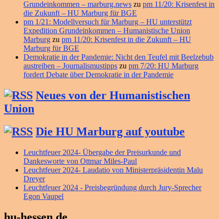
Grundeinkommen – marburg.news
zu
pm 11/20: Krisenfest in
die Zukunft – HU Marburg für BGE
pm 1/21: Modellversuch für Marburg – HU unterstützt
Expedition Grundeinkommen – Humanistische Union
Marburg
zu
pm 11/20: Krisenfest in die Zukunft – HU
Marburg für BGE
Demokratie in der Pandemie: Nicht den Teufel mit Beelzebub
austreiben – Journalismustipps
zu
pm 7/20: HU Marburg
fordert Debate über Demokratie in der Pandemie
Neues von der Humanistischen
Union
Die HU Marburg auf youtube
Leuchtfeuer 2024- Übergabe der Preisurkunde und
Dankesworte von Ottmar Miles-Paul
Leuchtfeuer 2024- Laudatio von Ministerpräsidentin Malu
Dreyer
Leuchtfeuer 2024 - Preisbegründung durch Jury-Sprecher
Egon Vaupel
hu-hessen.de