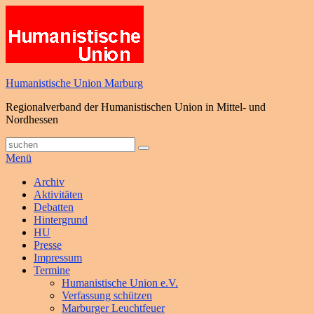
Zum
Inhalt
springen
Humanistische Union Marburg
Regionalverband der Humanistischen Union in Mittel- und
Nordhessen
Suche
Suchen
nach:
Menü
Primäres
Archiv
Aktivitäten
Menü
Debatten
Hintergrund
HU
Presse
Impressum
Termine
Humanistische Union e.V.
Verfassung schützen
Marburger Leuchtfeuer