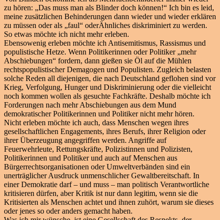
zu hören: „Das muss man als Blinder doch können!“ Ich bin es leid,
meine zusätzlichen Behinderungen dann wieder und wieder erklären
zu müssen oder als „faul“ oderÄhnliches diskriminiert zu werden.
So etwas möchte ich nicht mehr erleben.
Ebensowenig erleben möchte ich Antisemitismus, Rassismus und
populistische Hetze. Wenn Politikerinnen oder Politiker „mehr
Abschiebungen“ fordern, dann gießen sie Öl auf die Mühlen
rechtspopulistischer Demagogen und Populisten. Zugleich belasten
solche Reden all diejenigen, die nach Deutschland geflohen sind vor
Krieg, Verfolgung, Hunger und Diskriminierung oder die vielleicht
noch kommen wollen als gesuchte Fachkräfte. Deshalb möchte ich
Forderungen nach mehr Abschiebungen aus dem Mund
demokratischer Politikerinnen und Politiker nicht mehr hören.
Nicht erleben möchte ich auch, dass Menschen wegen ihres
gesellschaftlichen Engagements, ihres Berufs, ihrer Religion oder
ihrer Überzeugung angegriffen werden. Angriffe auf
Feuerwehrleute, Rettungskräfte, Polizistinnen und Polizisten,
Politikerinnen und Politiker und auch auf Menschen aus
Bürgerrechtsorganisationen oder Umweltverbänden sind ein
unerträglicher Ausdruck unmenschlicher Gewaltbereitschaft. In
einer Demokratie darf – und muss – man politisch Verantwortliche
kritisieren dürfen, aber Kritik ist nur dann legitim, wenn sie die
Kritisierten als Menschen achtet und ihnen zuhört, warum sie dieses
oder jenes so oder anders gemacht haben.
Was ich mir wünsche, ist eine Gesellschaft des Respekts, der