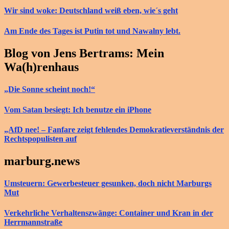
Wir sind woke: Deutschland weiß eben, wie´s geht
Am Ende des Tages ist Putin tot und Nawalny lebt.
Blog von Jens Bertrams: Mein
Wa(h)renhaus
„Die Sonne scheint noch!“
Vom Satan besiegt: Ich benutze ein iPhone
„AfD nee! – Fanfare zeigt fehlendes Demokratieverständnis der
Rechtspopulisten auf
marburg.news
Umsteuern: Gewerbesteuer gesunken, doch nicht Marburgs
Mut
Verkehrliche Verhaltenszwänge: Container und Kran in der
Herrmannstraße