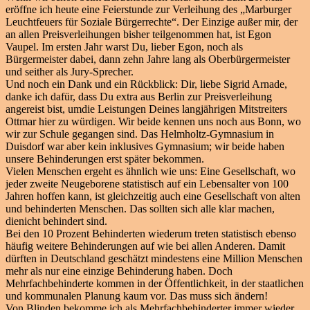
eröffne ich heute eine Feierstunde zur Verleihung des „Marburger
Leuchtfeuers für Soziale Bürgerrechte“. Der Einzige außer mir, der
an allen Preisverleihungen bisher teilgenommen hat, ist Egon
Vaupel. Im ersten Jahr warst Du, lieber Egon, noch als
Bürgermeister dabei, dann zehn Jahre lang als Oberbürgermeister
und seither als Jury-Sprecher.
Und noch ein Dank und ein Rückblick: Dir, liebe Sigrid Arnade,
danke ich dafür, dass Du extra aus Berlin zur Preisverleihung
angereist bist, umdie Leistungen Deines langjährigen Mitstreiters
Ottmar hier zu würdigen. Wir beide kennen uns noch aus Bonn, wo
wir zur Schule gegangen sind. Das Helmholtz-Gymnasium in
Duisdorf war aber kein inklusives Gymnasium; wir beide haben
unsere Behinderungen erst später bekommen.
Vielen Menschen ergeht es ähnlich wie uns: Eine Gesellschaft, wo
jeder zweite Neugeborene statistisch auf ein Lebensalter von 100
Jahren hoffen kann, ist gleichzeitig auch eine Gesellschaft von alten
und behinderten Menschen. Das sollten sich alle klar machen,
dienicht behindert sind.
Bei den 10 Prozent Behinderten wiederum treten statistisch ebenso
häufig weitere Behinderungen auf wie bei allen Anderen. Damit
dürften in Deutschland geschätzt mindestens eine Million Menschen
mehr als nur eine einzige Behinderung haben. Doch
Mehrfachbehinderte kommen in der Öffentlichkeit, in der staatlichen
und kommunalen Planung kaum vor. Das muss sich ändern!
Von Blinden bekomme ich als Mehrfachbehinderter immer wieder