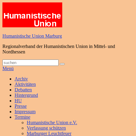
Zum
Inhalt
springen
Humanistische Union Marburg
Regionalverband der Humanistischen Union in Mittel- und
Nordhessen
Suche
Suchen
nach:
Menü
Primäres
Archiv
Aktivitäten
Menü
Debatten
Hintergrund
HU
Presse
Impressum
Termine
Humanistische Union e.V.
Verfassung schützen
Marburger Leuchtfeuer