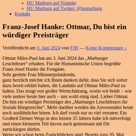
HU Marburg auf Youtube
HU Marburg auf Twitter: @humarburg
Kontakt
Franz-Josef Hanke: Ottmar, Du bist ein
würdiger Preisträger
Veröffentlicht am
3. Juni 2024
von
FJH
—
Keine Kommentare ↓
Ottmar Miles-Paul hat am 3. Juni 2024 das „Marburger
Leuchtfeuer“ erhalten. Für die Humanistische Union begrüßte
Franz-Josef Hanke die Festgäste.
Sehr geehrte Frau Ministerpräsidentin,
ganz herzlich möchte ich Ihnen danken dafür, dass Sie sich sofort
dazu bereit erklärt haben, die Laudatio auf Ottmar Miles-Paul zu
halten. Das zeugt von großer Wertschätzung, worin wir beide – wie
viele andere heute hier auch – uns wohl einig sind. Lieber Ottmar,
Du bist ein würdiger Preisträger des „Marburger Leuchtfeuers für
Soziale Bürgerrechte“. Mehr darüber werden die Anwesenden heute
noch ausführlicher hören. Ich darf vorab nur so viel verraten: Ein
Großteil Deines Wegs in den letzten 35 Jahren habe ich mitverfolgt
und einen kleineren Teil davon auch gemeinsam mit Dir
zurücklegen dürfen.
Wenn wir schon beim Zurückblicken sind: Bereits zum 20. Mal