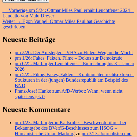
Beitragsnavigation
Vorheriger
←
Vorherige
pm 5/24: Ottmar Miles-Paul erhält Leuchtfeuer 2024 –
Beitrag:
Laudatio von Malu Dreyer
Nächster
Weiter
→
Egon Vaupel: Ottmar Miles-Paul hat Geschichte
Beitrag:
geschrieben
Primärer
Neueste Beiträge
Seitenleisten
pm 2/26: Der Aufsteiger – VHS zu Hitlers Weg an die Macht
Widget-
pm 1/26: Fakes, Fakten, Filme – Dokus zur Demokratie
Bereich
pm 6/25: Marburger Leuchtfeuer – Einreichung bis 31. Januar
2026
pm 5/25: Filme, Fakes, Fakten – Kontinuitäten rechtsextremer
Strukturen in der (jungen) Bundesrepublik am Beispiel des
BND
Franz-Josef Hanke zum AfD-Verbot: Wann, wenn nicht
spätestens jetzt?
Neueste Kommentare
pm 1/23: Marburger in Karlsruhe – Beschwerdeführer bei
Bekanntgabe des BVerfG-Beschlusses zum HSOG –
Humanistische Union Marburg
zu
pm 3/13: Journalisten und