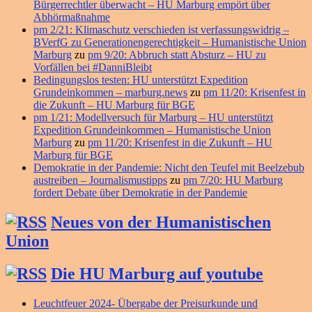
Bürgerrechtler überwacht – HU Marburg empört über
Abhörmaßnahme
pm 2/21: Klimaschutz verschieden ist verfassungswidrig –
BVerfG zu Generationengerechtigkeit – Humanistische Union
Marburg
zu
pm 9/20: Abbruch statt Absturz – HU zu
Vorfällen bei #DanniBleibt
Bedingungslos testen: HU unterstützt Expedition
Grundeinkommen – marburg.news
zu
pm 11/20: Krisenfest in
die Zukunft – HU Marburg für BGE
pm 1/21: Modellversuch für Marburg – HU unterstützt
Expedition Grundeinkommen – Humanistische Union
Marburg
zu
pm 11/20: Krisenfest in die Zukunft – HU
Marburg für BGE
Demokratie in der Pandemie: Nicht den Teufel mit Beelzebub
austreiben – Journalismustipps
zu
pm 7/20: HU Marburg
fordert Debate über Demokratie in der Pandemie
Neues von der Humanistischen
Union
Die HU Marburg auf youtube
Leuchtfeuer 2024- Übergabe der Preisurkunde und