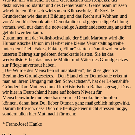
diskursiven Solidarität und des Gemeinsinns. Gemeinsam müssen
wir eintreten für rasch wirksamen Klimaschutz, für Soziale
Grundrechte wie das auf Bildung und das Recht auf Wohnen und
vor Allem für Demokratie. Demokratie setzt gegenseitige Achtung
voraus, weil nur dann die notwendige Auseinandersetzung angstfrei
geführt werden kann.
Zusammen mit der Volkshochschule der Stadt Marburg wird die
Humanistische Union im Herbst eine kleine Veranstaltungsreihe
unter dem Titel „Fakes, Fakten, Filme“ starten. Damit wollen wir
unseren Beitrag zur gelebten demokratie leisten. Sie ist das
wertvollste Erbe, das uns die Mütter und Väter des Grundgesetzes
zur Pflege anvertraut haben.
„Die Würde des Menschen ist unantastbar“, heißt es gleich zu
Beginn des Grundgesetzes. „Den Stand einer Demokratie erkennt
man an ihrem Umgang mit den Schwächsten“, hat der Lebenshilfe-
Gründer Tom Mutters einmal im Historischen Rathaus gesagt. Dass
wir hier in Deutschland heute auf hohem Niveau für
Menschenwürde und eine barrierefreie Demokratie kämpfen
können, daran hast Du, lieber Ottmar, ganz maßgeblich mitgewirkt.
Darum hoffe ich, dass Dich die heutige Feier nicht stressen möge,
sondern allen hier Mut macht für mehr.
* Franz-Josef Hanke