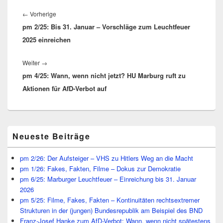
Beitragsnavigation
Vorheriger
←
Vorherige
pm 2/25: Bis 31. Januar – Vorschläge zum Leuchtfeuer
Beitrag:
2025 einreichen
Nächster
Weiter
→
pm 4/25: Wann, wenn nicht jetzt? HU Marburg ruft zu
Beitrag:
Aktionen für AfD-Verbot auf
Primärer
Neueste Beiträge
Seitenleisten
Widget-
Bereich
pm 2/26: Der Aufsteiger – VHS zu Hitlers Weg an die Macht
pm 1/26: Fakes, Fakten, Filme – Dokus zur Demokratie
pm 6/25: Marburger Leuchtfeuer – Einreichung bis 31. Januar
2026
pm 5/25: Filme, Fakes, Fakten – Kontinuitäten rechtsextremer
Strukturen in der (jungen) Bundesrepublik am Beispiel des BND
Franz-Josef Hanke zum AfD-Verbot: Wann, wenn nicht spätestens