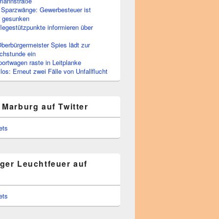
rmannstraße
 Sparzwänge: Gewerbesteuer ist
h gesunken
flegestützpunkte informieren über
berbürgermeister Spies lädt zur
chstunde ein
portwagen raste in Leitplanke
os: Erneut zwei Fälle von Unfallflucht
 Marburg auf Twitter
ets
ger Leuchtfeuer auf
ets