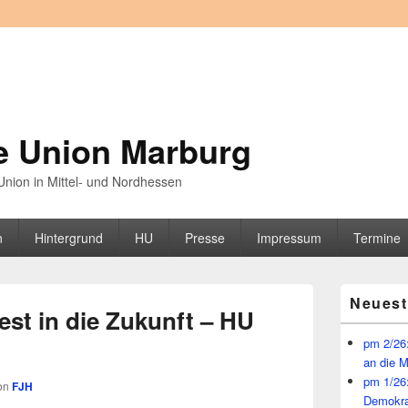
e Union Marburg
nion in Mittel- und Nordhessen
n
Hintergrund
HU
Presse
Impressum
Termine
Primärer
Neuest
Seitenleisten
est in die Zukunft – HU
Widget-
Bereich
pm 2/26:
an die 
pm 1/26
on
FJH
Demokra