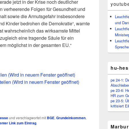
de jetzt in der Krise noch deutlicher
youtub
ren verheerende Folgen für Gesundheit und
alt sowie die Armutsgefahr insbesondere
Leuchtf
und Dan
und Kinder bedrohen die Demokratie“, warnte
Leuchtfe
st wahrscheinlich das wirksamste Mittel
Minister
ugleich eine tragende Säule für ein
Leuchtfe
em möglichst in der gesamten EU.“
Spreche
hu-hes
eilen (Wird in neuem Fenster geöffnet)
pe 24-1: D
teilen (Wird in neuem Fenster geöffnet)
Abschiebe
pe 23-6: H
HR zum Ge
pe 23-5: Ü
kritisiert 
resse
und verschlagwortet mit
BGE
,
Grundeinkommen
,
nter Link zum Eintrag
.
Marbur