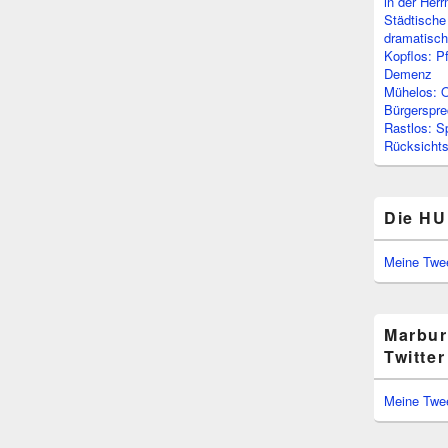
in der Her
Städtische
dramatisc
Kopflos: P
Demenz
Mühelos: O
Bürgerspre
Rastlos: S
Rücksichtsl
Die HU
Meine Twe
Marbur
Twitter
Meine Twe