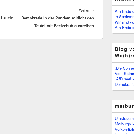
Nächster
Weiter
→
Am Ende d
in Sachsen
HU sucht
Demokratie in der Pandemie: Nicht den
Beitrag:
Wir sind w
Teufel mit Beelzebub austreiben
Am Ende de
Blog v
Wa(h)r
„Die Sonne
Vom Satan 
„AfD nee! 
Demokratie
marbu
Umsteuern:
Marburgs 
Verkehrlic