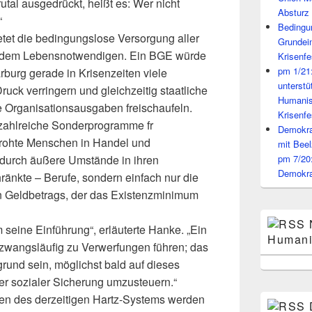
utal ausgedrückt, heißt es: Wer nicht
Absturz 
“
Bedingun
tet die bedingungslose Versorgung aller
Grundei
 dem Lebensnotwendigen. Ein BGE würde
Krisenfe
pm 1/21
burg gerade in Krisenzeiten viele
unterst
uck verringern und gleichzeitig staatliche
Humanis
e Organisationsausgaben freischaufeln.
Krisenfe
 zahlreiche Sonderprogramme fr
Demokrat
rohte Menschen in Handel und
mit Beel
 durch äußere Umstände in ihren
pm 7/20
Demokra
ränkte – Berufe, sondern einfach nur die
 Geldbetrags, der das Existenzminimum
 seine Einführung“, erläuterte Hanke. „Ein
Humani
wangsläufig zu Verwerfungen führen; das
rund sein, möglichst bald auf dieses
er sozialer Sicherung umzusteuern.“
en des derzeitigen Hartz-Systems werden