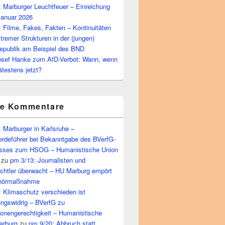
 Marburger Leuchtfeuer – Einreichung
Januar 2026
 Filme, Fakes, Fakten – Kontinuitäten
tremer Strukturen in der (jungen)
epublik am Beispiel des BND
osef Hanke zum AfD-Verbot: Wann, wenn
ätestens jetzt?
te Kommentare
 Marburger in Karlsruhe –
rdeführer bei Bekanntgabe des BVerfG-
sses zum HSOG – Humanistische Union
zu
pm 3/13: Journalisten und
echtler überwacht – HU Marburg empört
bhörmaßnahme
 Klimaschutz verschieden ist
ungswidrig – BVerfG zu
ionengerechtigkeit – Humanistische
arburg
zu
pm 9/20: Abbruch statt