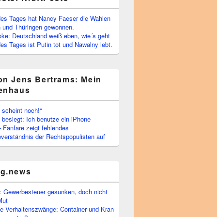
es Tages hat Nancy Faeser die Wahlen
 und Thüringen gewonnen.
oke: Deutschland weiß eben, wie´s geht
s Tages ist Putin tot und Nawalny lebt.
on Jens Bertrams: Mein
enhaus
 scheint noch!“
besiegt: Ich benutze ein iPhone
– Fanfare zeigt fehlendes
verständnis der Rechtspopulisten auf
rg.news
 Gewerbesteuer gesunken, doch nicht
Mut
he Verhaltenszwänge: Container und Kran