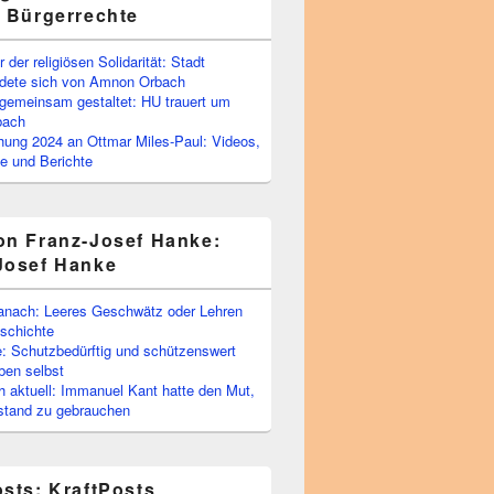
e Bürgerrechte
 der religiösen Solidarität: Stadt
edete sich von Amnon Orbach
emeinsam gestaltet: HU trauert um
bach
ihung 2024 an Ottmar Miles-Paul: Videos,
e und Berichte
on Franz-Josef Hanke:
Josef Hanke
anach: Leeres Geschwätz oder Lehren
schichte
: Schutzbedürftig und schützenswert
ben selbst
 aktuell: Immanuel Kant hatte den Mut,
stand zu gebrauchen
osts: KraftPosts