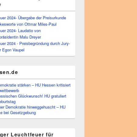
e
euer 2024- Übergabe der Preisurkunde
kesworte von Ottmar Miles-Paul
uer 2024- Laudatio von
präsidentin Malu Dreyer
uer 2024 - Preisbegründung durch Jury-
r Egon Vaupel
sen.de
emokratie stärken – HU Hessen kritisiert
wettbewerb
essischen Glückwunsch! HU gratuliert
burtstag
ber Demokratie hinweggehuscht – HU
Eile bei Gesetzgebung
ger Leuchtfeuer für