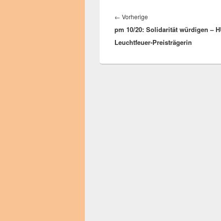
Beitragsnavigation
Vorheriger
←
Vorherige
pm 10/20: Solidarität würdigen – 
Beitrag:
Leuchtfeuer-Preisträgerin