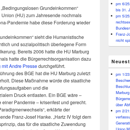
pm 6/25:
em „Bedingungslosen Grundeinkommen“
bis 31. 
e Union (HU) zum Jahresende nochmals
pm 5/25:
orona-Pandemie habe diese Forderung wieder
rechtsex
Bundesr
Franz-J
rundeinkommen“ sieht die Humanistische
nicht sp
tlich und sozialpolitisch überlegene Form
ölkerung. Bereits 2006 hatte die HU Marburg
als hatte die Bürgerrechtsorganisation dazu
Neues
 mit Andre Presse
durchgeführt.
führung des BGE hat die HU Marburg zuletzt
pm 1/23:
holt. Diese Maßnahme würde die staatliche
Beschwe
Beschlu
üfungsaufgaben und die
Marburg
ialem Druck entlasten. Ein BGE wäre –
Bürgerr
e einer Pandemie – krisenfest und gerecht.
über A
Paradigmenwechsels“, erklärte der
pm 2/21:
ende Franz-Josef Hanke. „Hartz IV folgt dem
verfass
Generat
prinzip, das für die staatliche Zuwendung
Union M