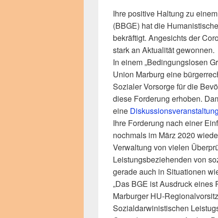
Ihre positive Haltung zu ein
(BBGE) hat die Humanistisch
bekräftigt. Angesichts der C
stark an Aktualität gewonnen.
In einem „Bedingungslosen G
Union Marburg eine bürgerrech
Sozialer Vorsorge für die Bev
diese Forderung erhoben. Dam
eine
Diskussionsveranstaltung
Ihre Forderung nach einer Ein
nochmals im März 2020 wieder
Verwaltung von vielen Überpr
Leistungsbeziehenden von soz
gerade auch in Situationen wi
„Das BGE ist Ausdruck eines 
Marburger HU-Regionalvorsitz
Sozialdarwinistischen Leistugs