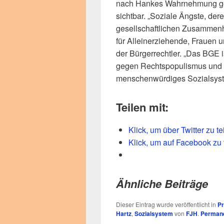
nach Hankes Wahrnehmung gera
sichtbar. „Soziale Ängste, de
gesellschaftlichen Zusammenh
für Alleinerziehende, Frauen 
der Bürgerrechtler. „Das BGE i
gegen Rechtspopulismus und z
menschenwürdiges Sozialsyst
Teilen mit:
Klick, um über Twitter zu t
Klick, um auf Facebook zu 
Ähnliche Beiträge
Dieser Eintrag wurde veröffentlicht in
P
Hartz
,
Sozialsystem
von
FJH
.
Permane