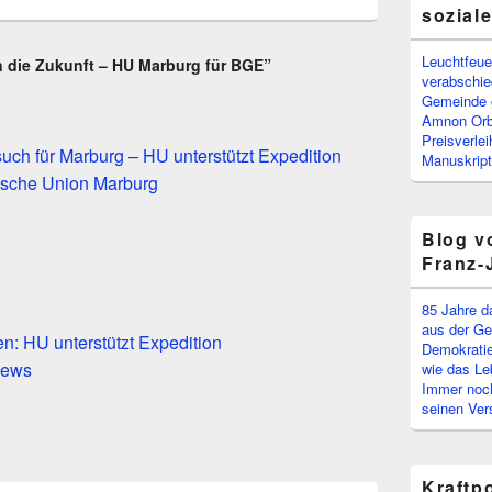
sozial
Leuchtfeuer
in die Zukunft – HU Marburg für BGE”
verabschi
Gemeinde g
Amnon Or
Preisverle
uch für Marburg – HU unterstützt Expedition
Manuskript
sche Union Marburg
Blog v
Franz-
85 Jahre d
aus der Ge
n: HU unterstützt Expedition
Demokratie
news
wie das Le
Immer noch
seinen Ver
Kraftp