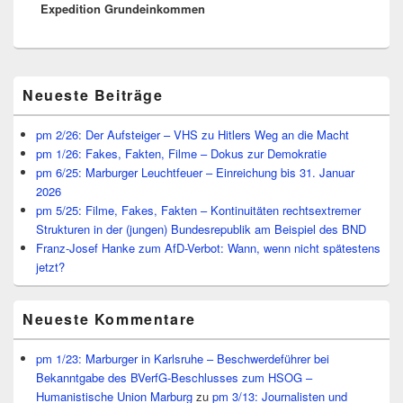
Expedition Grundeinkommen
Primärer
Neueste Beiträge
Seitenleisten
Widget-
Bereich
pm 2/26: Der Aufsteiger – VHS zu Hitlers Weg an die Macht
pm 1/26: Fakes, Fakten, Filme – Dokus zur Demokratie
pm 6/25: Marburger Leuchtfeuer – Einreichung bis 31. Januar
2026
pm 5/25: Filme, Fakes, Fakten – Kontinuitäten rechtsextremer
Strukturen in der (jungen) Bundesrepublik am Beispiel des BND
Franz-Josef Hanke zum AfD-Verbot: Wann, wenn nicht spätestens
jetzt?
Neueste Kommentare
pm 1/23: Marburger in Karlsruhe – Beschwerdeführer bei
Bekanntgabe des BVerfG-Beschlusses zum HSOG –
Humanistische Union Marburg
zu
pm 3/13: Journalisten und