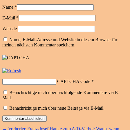
Name
*
E-Mail
*
Website
Name, E-Mail-Adresse und Website in diesem Browser für
meinen nächsten Kommentar speichern.
CAPTCHA Code
*
Benachrichtige mich über nachfolgende Kommentare via E-
Mail.
Benachrichtige mich über neue Beiträge via E-Mail.
Beitragsnavigation
Vorheriger
←
Vorherige
Franz-Josef Hanke zum AfD-Verbot: Wann, wenn