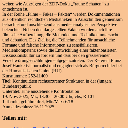
weiter, wie Auszügen der ZDF-Doku „“raune Schatten“ zu
entnehmen ist.
In der Reihe „Filme – Fakes – Fakten“ werden Dokumentationen
aus öffentlich-rechtlichen Mediatheken in Ausschnitten gemeinsam
betrachtet und anschließend aus medienanalytischer Perspektive
beleuchtet. Neben den dargestellten Fakten werden auch ihre
filmische Aufbereitung, die Methoden und Techniken untersucht
und debattiert. Das Ziel ist, die Teilnehmenden für unsachliche
Formate und falsche Informationen zu sensibilisieren,
Medienkompetenz sowie die Entwicklung einer faktenbasierten
Diskussionskultur zu fördern und darüber den grassierenden
Verschwörungserzählungen entgegenzutreten. Der Referent Franz-
Josef Hanke ist Journalist und engagiert sich als Bürgerrechtler bei
der Humanistischen Union (HU).
Kursnummer: 252-11400
Titel: Kontinuitäten rechtsextremer Strukturen in der (jungen)
Bundesrepublik
Untertitel: Eine ausstehende Konfrontation
19. Nov. 2025, Mi., 18:30 – 20:00 Uhr, vhs, R 101
1 Termin, gebührenfrei, Min/Max: 6/18
Anmeldeschluss: 16.11.2025
Teilen mit: