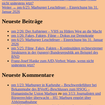
Beitrag:
nicht spätestens jetzt?
Nächster
Weiter
→
pm 6/25: Marburger Leuchtfeuer – Einreichung bis 31.
Beitrag:
Januar 2026
Primärer
Neueste Beiträge
Seitenleisten
pm 2/26: Der Aufsteiger – VHS zu Hitlers Weg an die Macht
Widget-
pm 1/26: Fakes, Fakten, Filme – Dokus zur Demokratie
Bereich
pm 6/25: Marburger Leuchtfeuer – Einreichung bis 31. Januar
2026
pm 5/25: Filme, Fakes, Fakten – Kontinuitäten rechtsextremer
Strukturen in der (jungen) Bundesrepublik am Beispiel des
BND
Franz-Josef Hanke zum AfD-Verbot: Wann, wenn nicht
spätestens jetzt?
Neueste Kommentare
pm 1/23: Marburger in Karlsruhe – Beschwerdeführer bei
Bekanntgabe des BVerfG-Beschlusses zum HSOG –
Humanistische Union Marburg
zu
pm 3/13: Journalisten und
Bürgerrechtler überwacht – HU Marburg empört über
Abhörmaßnahme