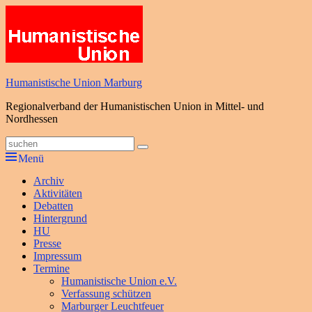
Zum
Inhalt
springen
Humanistische Union Marburg
Regionalverband der Humanistischen Union in Mittel- und
Nordhessen
Suche
Suchen
nach:
Menü
Primäres
Archiv
Aktivitäten
Menü
Debatten
Hintergrund
HU
Presse
Impressum
Termine
Humanistische Union e.V.
Verfassung schützen
Marburger Leuchtfeuer