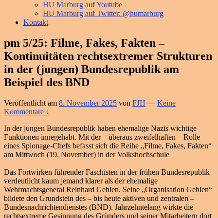
HU Marburg auf Youtube
HU Marburg auf Twitter: @humarburg
Kontakt
pm 5/25: Filme, Fakes, Fakten –
Kontinuitäten rechtsextremer Strukturen
in der (jungen) Bundesrepublik am
Beispiel des BND
Veröffentlicht am
8. November 2025
von
FJH
—
Keine
Kommentare ↓
In der jungen Bundesrepublik haben ehemalige Nazis wichtige
Funktionen innegehabt. Mit der – überaus zweifelhaften – Rolle
eines Spionage-Chefs befasst sich die Reihe „Filme, Fakes, Fakten“
am Mittwoch (19. November) in der Volkshochschule
Das Fortwirken führender Faschisten in der frühen Bundesrepublik
verdeutlicht kaum jemand klarer als der ehemalige
Wehrmachtsgeneral Reinhard Gehlen. Seine „Organisation Gehlen“
bildete den Grundstein des – bis heute aktiven und zentralen –
Bundesnachrichtendienstes (BND). Jahrzehntelang wirkte die
rechtsextreme Gesinnung des Gründers und seiner Mitarbeitern dort