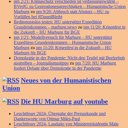
pm 2/21: Klimaschutz verschieden ist verfassungswidrig –
BVerfG zu Generationengerechtigkeit – Humanistische Union
Marburg
zu
pm 9/20: Abbruch statt Absturz – HU zu
Vorfällen bei #DanniBleibt
Bedingungslos testen: HU unterstützt Expedition
Grundeinkommen – marburg.news
zu
pm 11/20: Krisenfest in
die Zukunft – HU Marburg für BGE
pm 1/21: Modellversuch für Marburg – HU unterstützt
Expedition Grundeinkommen – Humanistische Union
Marburg
zu
pm 11/20: Krisenfest in die Zukunft – HU
Marburg für BGE
Demokratie in der Pandemie: Nicht den Teufel mit Beelzebub
austreiben – Journalismustipps
zu
pm 7/20: HU Marburg
fordert Debate über Demokratie in der Pandemie
Neues von der Humanistischen
Union
Die HU Marburg auf youtube
Leuchtfeuer 2024- Übergabe der Preisurkunde und
Dankesworte von Ottmar Miles-Paul
Leuchtfeuer 2024- Laudatio von Ministerpräsidentin Malu