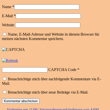
Name
*
E-Mail
*
Website
Name, E-Mail-Adresse und Website in diesem Browser für
meinen nächsten Kommentar speichern.
CAPTCHA Code
*
Benachrichtige mich über nachfolgende Kommentare via E-
Mail.
Benachrichtige mich über neue Beiträge via E-Mail.
Vorheriger
←
Vorherige
pm 11/06: Veranstaltungsankündigung von ASM,