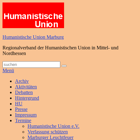
Zum
Inhalt
springen
Humanistische Union Marburg
Regionalverband der Humanistischen Union in Mittel- und
Nordhessen
Suche
Suchen
nach:
Menü
Primäres
Archiv
Aktivitäten
Menü
Debatten
Hintergrund
HU
Presse
Impressum
Termine
Humanistische Union e.V.
Verfassung schützen
Marburger Leuchtfeuer