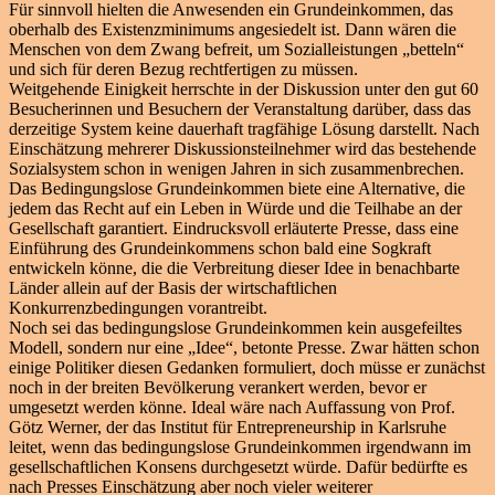
Für sinnvoll hielten die Anwesenden ein Grundeinkommen, das
oberhalb des Existenzminimums angesiedelt ist. Dann wären die
Menschen von dem Zwang befreit, um Sozialleistungen „betteln“
und sich für deren Bezug rechtfertigen zu müssen.
Weitgehende Einigkeit herrschte in der Diskussion unter den gut 60
Besucherinnen und Besuchern der Veranstaltung darüber, dass das
derzeitige System keine dauerhaft tragfähige Lösung darstellt. Nach
Einschätzung mehrerer Diskussionsteilnehmer wird das bestehende
Sozialsystem schon in wenigen Jahren in sich zusammenbrechen.
Das Bedingungslose Grundeinkommen biete eine Alternative, die
jedem das Recht auf ein Leben in Würde und die Teilhabe an der
Gesellschaft garantiert. Eindrucksvoll erläuterte Presse, dass eine
Einführung des Grundeinkommens schon bald eine Sogkraft
entwickeln könne, die die Verbreitung dieser Idee in benachbarte
Länder allein auf der Basis der wirtschaftlichen
Konkurrenzbedingungen vorantreibt.
Noch sei das bedingungslose Grundeinkommen kein ausgefeiltes
Modell, sondern nur eine „Idee“, betonte Presse. Zwar hätten schon
einige Politiker diesen Gedanken formuliert, doch müsse er zunächst
noch in der breiten Bevölkerung verankert werden, bevor er
umgesetzt werden könne. Ideal wäre nach Auffassung von Prof.
Götz Werner, der das Institut für Entrepreneurship in Karlsruhe
leitet, wenn das bedingungslose Grundeinkommen irgendwann im
gesellschaftlichen Konsens durchgesetzt würde. Dafür bedürfte es
nach Presses Einschätzung aber noch vieler weiterer