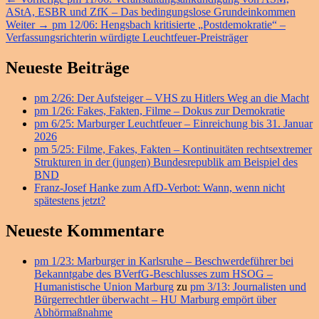
Beitragsnavigation
Beitrag:
AStA, ESBR und ZfK – Das bedingungslose Grundeinkommen
Nächster
Weiter
→
pm 12/06: Hengsbach kritisierte „Postdemokratie“ –
Beitrag:
Verfassungsrichterin würdigte Leuchtfeuer-Preisträger
Primärer
Neueste Beiträge
Seitenleisten
pm 2/26: Der Aufsteiger – VHS zu Hitlers Weg an die Macht
Widget-
pm 1/26: Fakes, Fakten, Filme – Dokus zur Demokratie
Bereich
pm 6/25: Marburger Leuchtfeuer – Einreichung bis 31. Januar
2026
pm 5/25: Filme, Fakes, Fakten – Kontinuitäten rechtsextremer
Strukturen in der (jungen) Bundesrepublik am Beispiel des
BND
Franz-Josef Hanke zum AfD-Verbot: Wann, wenn nicht
spätestens jetzt?
Neueste Kommentare
pm 1/23: Marburger in Karlsruhe – Beschwerdeführer bei
Bekanntgabe des BVerfG-Beschlusses zum HSOG –
Humanistische Union Marburg
zu
pm 3/13: Journalisten und
Bürgerrechtler überwacht – HU Marburg empört über
Abhörmaßnahme