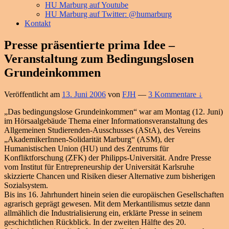
HU Marburg auf Youtube
HU Marburg auf Twitter: @humarburg
Kontakt
Presse präsentierte prima Idee –
Veranstaltung zum Bedingungslosen
Grundeinkommen
Veröffentlicht am
13. Juni 2006
von
FJH
—
3 Kommentare ↓
„Das bedingungslose Grundeinkommen“ war am Montag (12. Juni)
im Hörsaalgebäude Thema einer Informationsveranstaltung des
Allgemeinen Studierenden-Ausschusses (AStA), des Vereins
„AkademikerInnen-Solidarität Marburg“ (ASM), der
Humanistischen Union (HU) und des Zentrums für
Konfliktforschung (ZFK) der Philipps-Universität. Andre Presse
vom Institut für Entrepreneurship der Universität Karlsruhe
skizzierte Chancen und Risiken dieser Alternative zum bisherigen
Sozialsystem.
Bis ins 16. Jahrhundert hinein seien die europäischen Gesellschaften
agrarisch geprägt gewesen. Mit dem Merkantilismus setzte dann
allmählich die Industrialisierung ein, erklärte Presse in seinem
geschichtlichen Rückblick. In der zweiten Hälfte des 20.