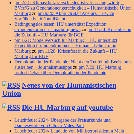
pm 2/21: Klimaschutz verschieden ist verfassungswidrig –
BVerfG zu Generationengerechtigkeit – Humanistische Union
Marburg
zu
pm 9/20: Abbruch statt Absturz – HU zu
Vorfällen bei #DanniBleibt
Bedingungslos testen: HU unterstützt Expedition
Grundeinkommen – marburg.news
zu
pm 11/20: Krisenfest in
die Zukunft – HU Marburg für BGE
pm 1/21: Modellversuch für Marburg – HU unterstützt
Expedition Grundeinkommen – Humanistische Union
Marburg
zu
pm 11/20: Krisenfest in die Zukunft – HU
Marburg für BGE
Demokratie in der Pandemie: Nicht den Teufel mit Beelzebub
austreiben – Journalismustipps
zu
pm 7/20: HU Marburg
fordert Debate über Demokratie in der Pandemie
Neues von der Humanistischen
Union
Die HU Marburg auf youtube
Leuchtfeuer 2024- Übergabe der Preisurkunde und
Dankesworte von Ottmar Miles-Paul
Leuchtfeuer 2024- Laudatio von Ministerpräsidentin Malu