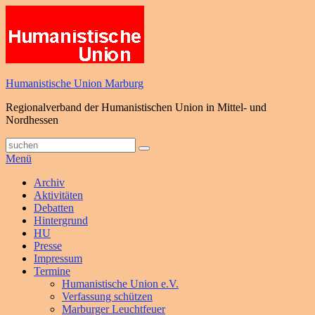
Zum
Inhalt
springen
Humanistische Union Marburg
Regionalverband der Humanistischen Union in Mittel- und
Nordhessen
Suche
Suchen
nach:
Menü
Primäres
Archiv
Aktivitäten
Menü
Debatten
Hintergrund
HU
Presse
Impressum
Termine
Humanistische Union e.V.
Verfassung schützen
Marburger Leuchtfeuer