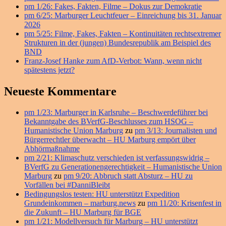
Widget-
pm 1/26: Fakes, Fakten, Filme – Dokus zur Demokratie
Bereich
pm 6/25: Marburger Leuchtfeuer – Einreichung bis 31. Januar
2026
pm 5/25: Filme, Fakes, Fakten – Kontinuitäten rechtsextremer
Strukturen in der (jungen) Bundesrepublik am Beispiel des
BND
Franz-Josef Hanke zum AfD-Verbot: Wann, wenn nicht
spätestens jetzt?
Neueste Kommentare
pm 1/23: Marburger in Karlsruhe – Beschwerdeführer bei
Bekanntgabe des BVerfG-Beschlusses zum HSOG –
Humanistische Union Marburg
zu
pm 3/13: Journalisten und
Bürgerrechtler überwacht – HU Marburg empört über
Abhörmaßnahme
pm 2/21: Klimaschutz verschieden ist verfassungswidrig –
BVerfG zu Generationengerechtigkeit – Humanistische Union
Marburg
zu
pm 9/20: Abbruch statt Absturz – HU zu
Vorfällen bei #DanniBleibt
Bedingungslos testen: HU unterstützt Expedition
Grundeinkommen – marburg.news
zu
pm 11/20: Krisenfest in
die Zukunft – HU Marburg für BGE
pm 1/21: Modellversuch für Marburg – HU unterstützt