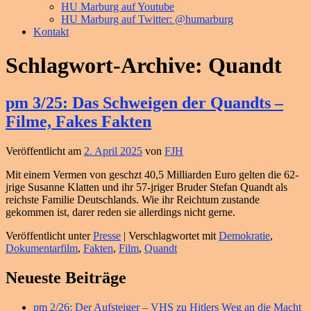
HU Marburg auf Youtube
HU Marburg auf Twitter: @humarburg
Kontakt
Schlagwort-Archive:
Quandt
pm 3/25: Das Schweigen der Quandts –
Filme, Fakes Fakten
Veröffentlicht am
2. April 2025
von
FJH
Mit einem Vermen von geschzt 40,5 Milliarden Euro gelten die 62-
jrige Susanne Klatten und ihr 57-jriger Bruder Stefan Quandt als
reichste Familie Deutschlands. Wie ihr Reichtum zustande
gekommen ist, darer reden sie allerdings nicht gerne.
Veröffentlicht unter
Presse
|
Verschlagwortet mit
Demokratie
,
Dokumentarfilm
,
Fakten
,
Film
,
Quandt
Primärer
Neueste Beiträge
Seitenleisten
pm 2/26: Der Aufsteiger – VHS zu Hitlers Weg an die Macht