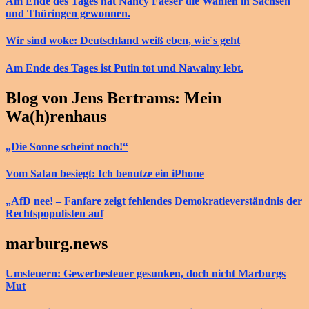
Am Ende des Tages hat Nancy Faeser die Wahlen in Sachsen
und Thüringen gewonnen.
Wir sind woke: Deutschland weiß eben, wie´s geht
Am Ende des Tages ist Putin tot und Nawalny lebt.
Blog von Jens Bertrams: Mein
Wa(h)renhaus
„Die Sonne scheint noch!“
Vom Satan besiegt: Ich benutze ein iPhone
„AfD nee! – Fanfare zeigt fehlendes Demokratieverständnis der
Rechtspopulisten auf
marburg.news
Umsteuern: Gewerbesteuer gesunken, doch nicht Marburgs
Mut