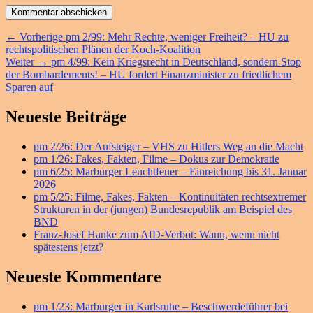
Beitragsnavigation
Vorheriger
←
Vorherige
pm 2/99: Mehr Rechte, weniger Freiheit? – HU zu
Beitrag:
rechtspolitischen Plänen der Koch-Koalition
Nächster
Weiter
→
pm 4/99: Kein Kriegsrecht in Deutschland, sondern Stop
Beitrag:
der Bombardements! – HU fordert Finanzminister zu friedlichem
Sparen auf
Primärer
Neueste Beiträge
Seitenleisten
pm 2/26: Der Aufsteiger – VHS zu Hitlers Weg an die Macht
Widget-
pm 1/26: Fakes, Fakten, Filme – Dokus zur Demokratie
Bereich
pm 6/25: Marburger Leuchtfeuer – Einreichung bis 31. Januar
2026
pm 5/25: Filme, Fakes, Fakten – Kontinuitäten rechtsextremer
Strukturen in der (jungen) Bundesrepublik am Beispiel des
BND
Franz-Josef Hanke zum AfD-Verbot: Wann, wenn nicht
spätestens jetzt?
Neueste Kommentare
pm 1/23: Marburger in Karlsruhe – Beschwerdeführer bei