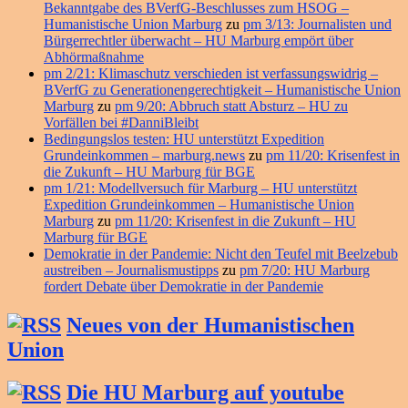
Bekanntgabe des BVerfG-Beschlusses zum HSOG –
Humanistische Union Marburg
zu
pm 3/13: Journalisten und
Bürgerrechtler überwacht – HU Marburg empört über
Abhörmaßnahme
pm 2/21: Klimaschutz verschieden ist verfassungswidrig –
BVerfG zu Generationengerechtigkeit – Humanistische Union
Marburg
zu
pm 9/20: Abbruch statt Absturz – HU zu
Vorfällen bei #DanniBleibt
Bedingungslos testen: HU unterstützt Expedition
Grundeinkommen – marburg.news
zu
pm 11/20: Krisenfest in
die Zukunft – HU Marburg für BGE
pm 1/21: Modellversuch für Marburg – HU unterstützt
Expedition Grundeinkommen – Humanistische Union
Marburg
zu
pm 11/20: Krisenfest in die Zukunft – HU
Marburg für BGE
Demokratie in der Pandemie: Nicht den Teufel mit Beelzebub
austreiben – Journalismustipps
zu
pm 7/20: HU Marburg
fordert Debate über Demokratie in der Pandemie
Neues von der Humanistischen
Union
Die HU Marburg auf youtube