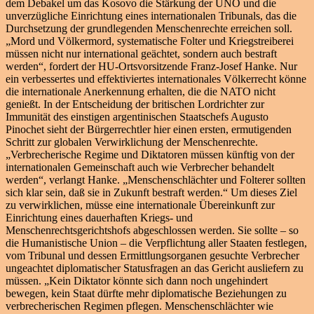
dem Debakel um das Kosovo die Stärkung der UNO und die
unverzügliche Einrichtung eines internationalen Tribunals, das die
Durchsetzung der grundlegenden Menschenrechte erreichen soll.
„Mord und Völkermord, systematische Folter und Kriegstreiberei
müssen nicht nur international geächtet, sondern auch bestraft
werden“, fordert der HU-Ortsvorsitzende Franz-Josef Hanke. Nur
ein verbessertes und effektiviertes internationales Völkerrecht könne
die internationale Anerkennung erhalten, die die NATO nicht
genießt. In der Entscheidung der britischen Lordrichter zur
Immunität des einstigen argentinischen Staatschefs Augusto
Pinochet sieht der Bürgerrechtler hier einen ersten, ermutigenden
Schritt zur globalen Verwirklichung der Menschenrechte.
„Verbrecherische Regime und Diktatoren müssen künftig von der
internationalen Gemeinschaft auch wie Verbrecher behandelt
werden“, verlangt Hanke. „Menschenschlächter und Folterer sollten
sich klar sein, daß sie in Zukunft bestraft werden.“ Um dieses Ziel
zu verwirklichen, müsse eine internationale Übereinkunft zur
Einrichtung eines dauerhaften Kriegs- und
Menschenrechtsgerichtshofs abgeschlossen werden. Sie sollte – so
die Humanistische Union – die Verpflichtung aller Staaten festlegen,
vom Tribunal und dessen Ermittlungsorganen gesuchte Verbrecher
ungeachtet diplomatischer Statusfragen an das Gericht ausliefern zu
müssen. „Kein Diktator könnte sich dann noch ungehindert
bewegen, kein Staat dürfte mehr diplomatische Beziehungen zu
verbrecherischen Regimen pflegen. Menschenschlächter wie