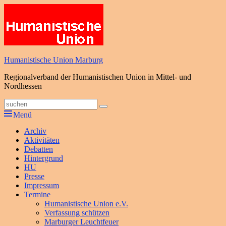
Zum
Inhalt
springen
Humanistische Union Marburg
Regionalverband der Humanistischen Union in Mittel- und
Nordhessen
Suche
Suchen
nach:
Menü
Primäres
Archiv
Aktivitäten
Menü
Debatten
Hintergrund
HU
Presse
Impressum
Termine
Humanistische Union e.V.
Verfassung schützen
Marburger Leuchtfeuer