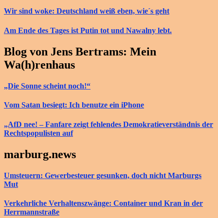
Wir sind woke: Deutschland weiß eben, wie´s geht
Am Ende des Tages ist Putin tot und Nawalny lebt.
Blog von Jens Bertrams: Mein
Wa(h)renhaus
„Die Sonne scheint noch!“
Vom Satan besiegt: Ich benutze ein iPhone
„AfD nee! – Fanfare zeigt fehlendes Demokratieverständnis der
Rechtspopulisten auf
marburg.news
Umsteuern: Gewerbesteuer gesunken, doch nicht Marburgs
Mut
Verkehrliche Verhaltenszwänge: Container und Kran in der
Herrmannstraße