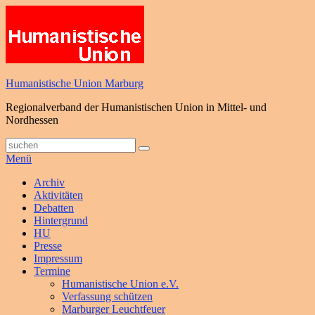
Zum
Inhalt
springen
Humanistische Union Marburg
Regionalverband der Humanistischen Union in Mittel- und
Nordhessen
Suche
Suchen
nach:
Menü
Primäres
Archiv
Aktivitäten
Menü
Debatten
Hintergrund
HU
Presse
Impressum
Termine
Humanistische Union e.V.
Verfassung schützen
Marburger Leuchtfeuer