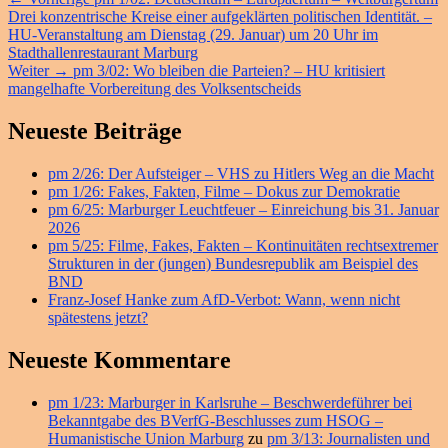
Beitragsnavigation
Beitrag:
Drei konzentrische Kreise einer aufgeklärten politischen Identität. –
HU-Veranstaltung am Dienstag (29. Januar) um 20 Uhr im
Stadthallenrestaurant Marburg
Nächster
Weiter
→
pm 3/02: Wo bleiben die Parteien? – HU kritisiert
Beitrag:
mangelhafte Vorbereitung des Volksentscheids
Primärer
Neueste Beiträge
Seitenleisten
pm 2/26: Der Aufsteiger – VHS zu Hitlers Weg an die Macht
Widget-
pm 1/26: Fakes, Fakten, Filme – Dokus zur Demokratie
Bereich
pm 6/25: Marburger Leuchtfeuer – Einreichung bis 31. Januar
2026
pm 5/25: Filme, Fakes, Fakten – Kontinuitäten rechtsextremer
Strukturen in der (jungen) Bundesrepublik am Beispiel des
BND
Franz-Josef Hanke zum AfD-Verbot: Wann, wenn nicht
spätestens jetzt?
Neueste Kommentare
pm 1/23: Marburger in Karlsruhe – Beschwerdeführer bei
Bekanntgabe des BVerfG-Beschlusses zum HSOG –
Humanistische Union Marburg
zu
pm 3/13: Journalisten und