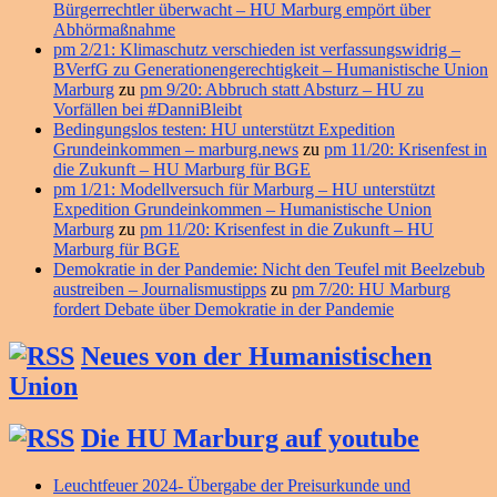
Bürgerrechtler überwacht – HU Marburg empört über
Abhörmaßnahme
pm 2/21: Klimaschutz verschieden ist verfassungswidrig –
BVerfG zu Generationengerechtigkeit – Humanistische Union
Marburg
zu
pm 9/20: Abbruch statt Absturz – HU zu
Vorfällen bei #DanniBleibt
Bedingungslos testen: HU unterstützt Expedition
Grundeinkommen – marburg.news
zu
pm 11/20: Krisenfest in
die Zukunft – HU Marburg für BGE
pm 1/21: Modellversuch für Marburg – HU unterstützt
Expedition Grundeinkommen – Humanistische Union
Marburg
zu
pm 11/20: Krisenfest in die Zukunft – HU
Marburg für BGE
Demokratie in der Pandemie: Nicht den Teufel mit Beelzebub
austreiben – Journalismustipps
zu
pm 7/20: HU Marburg
fordert Debate über Demokratie in der Pandemie
Neues von der Humanistischen
Union
Die HU Marburg auf youtube
Leuchtfeuer 2024- Übergabe der Preisurkunde und