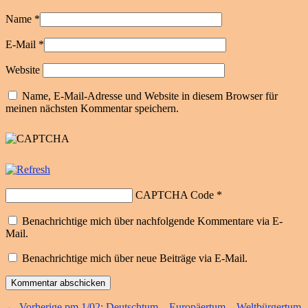
Name
*
E-Mail
*
Website
Name, E-Mail-Adresse und Website in diesem Browser für
meinen nächsten Kommentar speichern.
CAPTCHA Code
*
Benachrichtige mich über nachfolgende Kommentare via E-
Mail.
Benachrichtige mich über neue Beiträge via E-Mail.
Vorheriger
←
Vorherige
pm 1/02: Deutschtum – Europäertum – Weltbürgertum