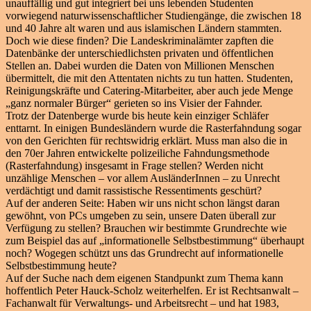
unauffällig und gut integriert bei uns lebenden Studenten
vorwiegend naturwissenschaftlicher Studiengänge, die zwischen 18
und 40 Jahre alt waren und aus islamischen Ländern stammten.
Doch wie diese finden? Die Landeskriminalämter zapften die
Datenbänke der unterschiedlichsten privaten und öffentlichen
Stellen an. Dabei wurden die Daten von Millionen Menschen
übermittelt, die mit den Attentaten nichts zu tun hatten. Studenten,
Reinigungskräfte und Catering-Mitarbeiter, aber auch jede Menge
„ganz normaler Bürger“ gerieten so ins Visier der Fahnder.
Trotz der Datenberge wurde bis heute kein einziger Schläfer
enttarnt. In einigen Bundesländern wurde die Rasterfahndung sogar
von den Gerichten für rechtswidrig erklärt. Muss man also die in
den 70er Jahren entwickelte polizeiliche Fahndungsmethode
(Rasterfahndung) insgesamt in Frage stellen? Werden nicht
unzählige Menschen – vor allem AusländerInnen – zu Unrecht
verdächtigt und damit rassistische Ressentiments geschürt?
Auf der anderen Seite: Haben wir uns nicht schon längst daran
gewöhnt, von PCs umgeben zu sein, unsere Daten überall zur
Verfügung zu stellen? Brauchen wir bestimmte Grundrechte wie
zum Beispiel das auf „informationelle Selbstbestimmung“ überhaupt
noch? Wogegen schützt uns das Grundrecht auf informationelle
Selbstbestimmung heute?
Auf der Suche nach dem eigenen Standpunkt zum Thema kann
hoffentlich Peter Hauck-Scholz weiterhelfen. Er ist Rechtsanwalt –
Fachanwalt für Verwaltungs- und Arbeitsrecht – und hat 1983,