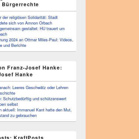
e Bürgerrechte
 der religiösen Solidarität: Stadt
edete sich von Amnon Orbach
emeinsam gestaltet: HU trauert um
bach
ihung 2024 an Ottmar Miles-Paul: Videos,
e und Berichte
on Franz-Josef Hanke:
Josef Hanke
anach: Leeres Geschwätz oder Lehren
schichte
: Schutzbedürftig und schützenswert
ben selbst
 aktuell: Immanuel Kant hatte den Mut,
stand zu gebrauchen
osts: KraftPosts