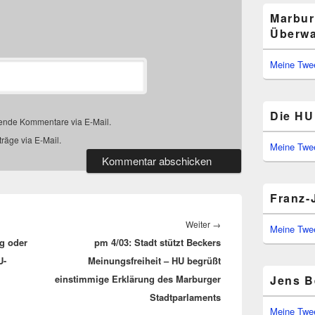
Marbur
Überwa
Meine Twe
Die HU 
gende Kommentare via E-Mail.
räge via E-Mail.
Meine Twe
Franz-
Nächster
Weiter
→
Meine Twe
g oder
pm 4/03: Stadt stützt Beckers
Beitrag:
U-
Meinungsfreiheit – HU begrüßt
einstimmige Erklärung des Marburger
Jens B
Stadtparlaments
Meine Twe