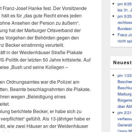
pm 6/25:
llt Franz-Josef Hanke fest. Der Vorsitzende
bis 31. 
ält es für „das gute Recht eines jeden
pm 5/25:
g ohne Ansehen der Person zu äußern“.
rechtsex
Bundesr
ung hat der Marburger Ortsverband der
Franz-J
as Vorgehen der Behörden gegen den
nicht sp
z Becker einstimmig verurteilt.
äft in der Weidenhäuser Straße Plakate
-Politik der letzten 50 Jahre kritisierte. Auf
Neues
weise „Bush und seine Kollegen –
pm 1/23:
en Ordnungsamtes war die Polizei am
Beschwe
Beschlu
itten. Beamte beschlagnahmten die Plakate.
Marburg
hren wegen „Beleidigung eines
Bürgerr
itet.
über A
ung berichtete Becker, er habe sich zu
pm 2/21:
verpflichtet“ gefühlt. Als 13-jähriger habe er
verfass
Generat
lebt, wie zwei Häuser an der Weidenhäuser
Union M