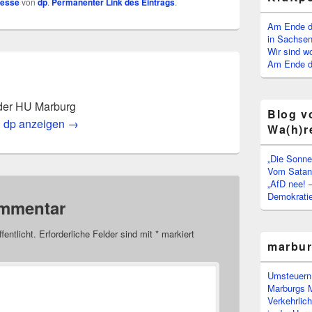
resse
von
dp
.
Permanenter Link des Eintrags
.
Am Ende d
in Sachsen
Wir sind w
Am Ende de
der HU Marburg
Blog v
n dp anzeigen
→
Wa(h)r
„Die Sonne
Vom Satan 
„AfD nee! 
Demokratie
ommentar
fentlicht.
Erforderliche Felder sind mit
*
markiert
marbu
Umsteuern:
Marburgs 
Verkehrlic