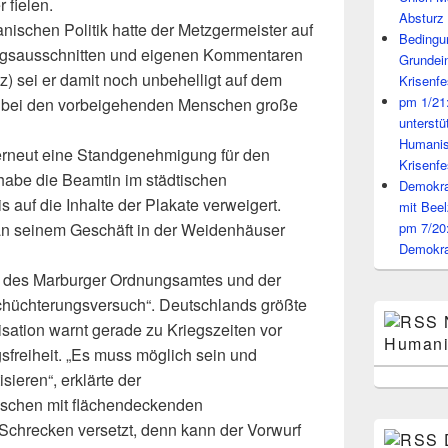
fielen.
Absturz 
nischen Politik hatte der Metzgermeister auf
Bedingun
tungsausschnitten und eigenen Kommentaren
Grundei
) sei er damit noch unbehelligt auf dem
Krisenfe
pm 1/21
 bei den vorbeigehenden Menschen große
unterst
Humanis
 erneut eine Standgenehmigung für den
Krisenfe
 habe die Beamtin im städtischen
Demokrat
 auf die Inhalte der Plakate verweigert.
mit Beel
 an seinem Geschäft in der Weidenhäuser
pm 7/20
Demokra
en des Marburger Ordnungsamtes und der
schüchterungsversuch“. Deutschlands größte
isation warnt gerade zu Kriegszeiten vor
Humani
freiheit. „Es muss möglich sein und
isieren“, erklärte der
nschen mit flächendeckenden
chrecken versetzt, denn kann der Vorwurf