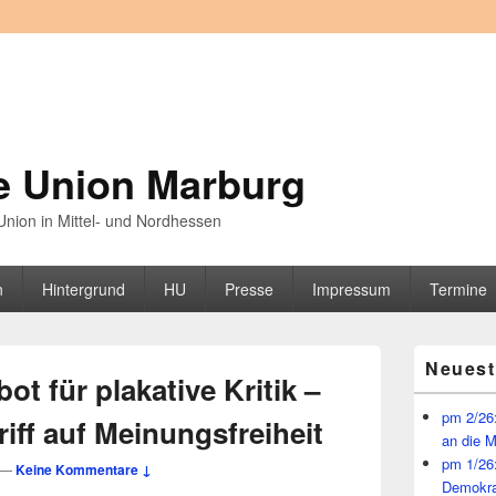
e Union Marburg
nion in Mittel- und Nordhessen
n
Hintergrund
HU
Presse
Impressum
Termine
Primärer
Neuest
Seitenleisten
ot für plakative Kritik –
Widget-
Bereich
pm 2/26:
riff auf Meinungsfreiheit
an die 
pm 1/26
—
Keine Kommentare ↓
Demokra