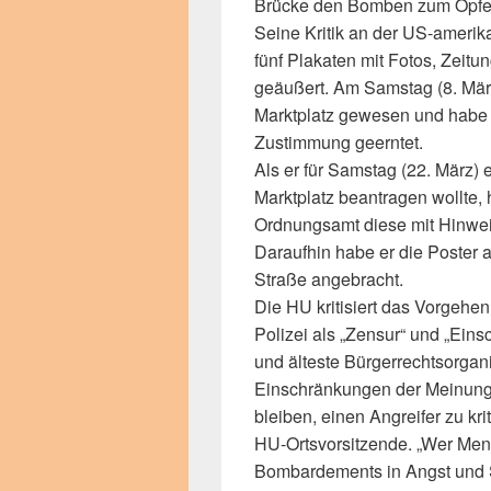
Brücke den Bomben zum Opfer 
Seine Kritik an der US-amerika
fünf Plakaten mit Fotos, Zei
geäußert. Am Samstag (8. März
Marktplatz gewesen und habe
Zustimmung geerntet.
Als er für Samstag (22. März)
Marktplatz beantragen wollte,
Ordnungsamt diese mit Hinweis
Daraufhin habe er die Poster
Straße angebracht.
Die HU kritisiert das Vorgeh
Polizei als „Zensur“ und „Ein
und älteste Bürgerrechtsorgan
Einschränkungen der Meinungs
bleiben, einen Angreifer zu krit
HU-Ortsvorsitzende. „Wer Me
Bombardements in Angst und S