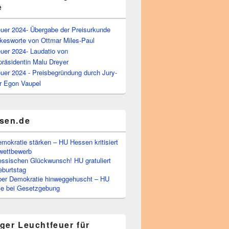
e
euer 2024- Übergabe der Preisurkunde
kesworte von Ottmar Miles-Paul
uer 2024- Laudatio von
präsidentin Malu Dreyer
uer 2024 - Preisbegründung durch Jury-
r Egon Vaupel
sen.de
emokratie stärken – HU Hessen kritisiert
wettbewerb
essischen Glückwunsch! HU gratuliert
burtstag
ber Demokratie hinweggehuscht – HU
Eile bei Gesetzgebung
ger Leuchtfeuer für