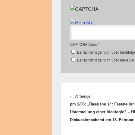
CAPTCHA Code
*
Benachrichtige mich über nachfol
Benachrichtige mich über neue Beit
Beitragsnavigation
Vorheriger
←
Vorherige
pm 2/03: „Rassismus“: Feststellun
Beitrag:
Unterstellung einer Ideologie? – H
Diskussionsabend am 18. Februar