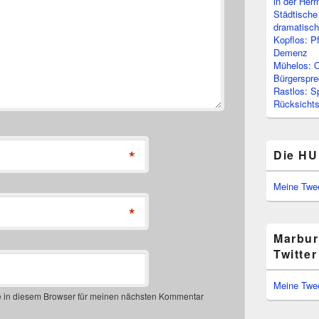
in der Her
Städtische
dramatisc
Kopflos: P
Demenz
Mühelos: O
Bürgerspre
Rastlos: S
Rücksichtsl
*
Die HU
Meine Twe
*
Marbur
Twitter
Meine Twe
 in diesem Browser für meinen nächsten Kommentar