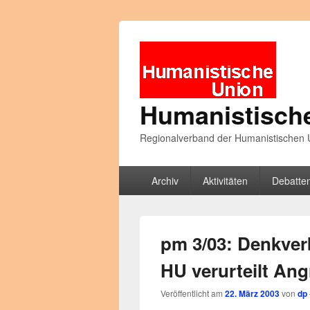
Humanistisch
Regionalverband der Humanistischen U
Primäres
Archiv
Aktivitäten
Debatte
Menü
pm 3/03: Denkverb
HU verurteilt Ang
Veröffentlicht am
22. März 2003
von
dp