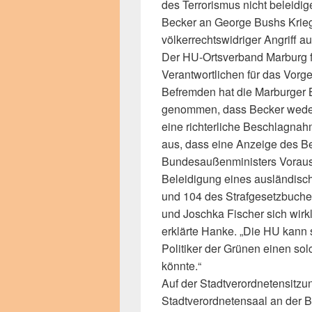
des Terrorismus nicht beleidige
Becker an George Bushs Krieg
völkerrechtswidriger Angriff auf
Der HU-Ortsverband Marburg fo
Verantwortlichen für das Vor
Befremden hat die Marburger B
genommen, dass Becker weder 
eine richterliche Beschlagna
aus, dass eine Anzeige des B
Bundesaußenministers Vorauss
Beleidigung eines ausländisc
und 104 des Strafgesetzbuche
und Joschka Fischer sich wirkl
erklärte Hanke. „Die HU kann s
Politiker der Grünen einen sol
könnte.“
Auf der Stadtverordnetensitzu
Stadtverordnetensaal an der B