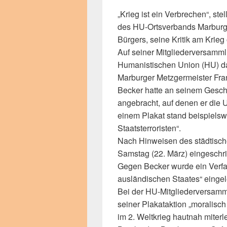
„Krieg ist ein Verbrechen“, ste
des HU-Ortsverbands Marburg h
Bürgers, seine Kritik am Krie
Auf seiner Mitgliederversamml
Humanistischen Union (HU) d
Marburger Metzgermeister Fran
Becker hatte an seinem Gesch
angebracht, auf denen er die US
einem Plakat stand beispiels
Staatsterroristen“.
Nach Hinweisen des städtisch
Samstag (22. März) eingeschr
Gegen Becker wurde ein Verfa
ausländischen Staates“ eingele
Bei der HU-Mitgliederversamml
seiner Plakataktion „moralisch 
im 2. Weltkrieg hautnah miter