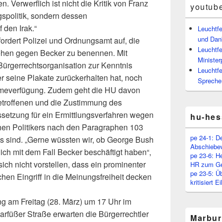
n. Verwerflich ist nicht die Kritik von Franz
youtub
spolitik, sondern dessen
 den Irak.“
Leuchtf
und Dan
rdert Polizei und Ordnungsamt auf, die
Leuchtfe
gehen gegen Becker zu benennen. Mit
Minister
ürgerrechtsorganisation zur Kenntnis
Leuchtfe
seine Plakate zurückerhalten hat, noch
Spreche
hmeverfügung. Zudem geht die HU davon
etroffenen und die Zustimmung des
etzung für ein Ermittlungsverfahren wegen
hu-hes
hen Politikers nach den Paragraphen 103
pe 24-1: D
s sind. „Gerne wüssten wir, ob George Bush
Abschiebe
ich mit dem Fall Becker beschäftigt haben“,
pe 23-6: H
ich nicht vorstellen, dass ein prominenter
HR zum Ge
pe 23-5: Ü
chen Eingriff in die Meinungsfreiheit decken
kritisiert 
ng am Freitag (28. März) um 17 Uhr im
arfüßer Straße erwarten die Bürgerrechtler
Marbur