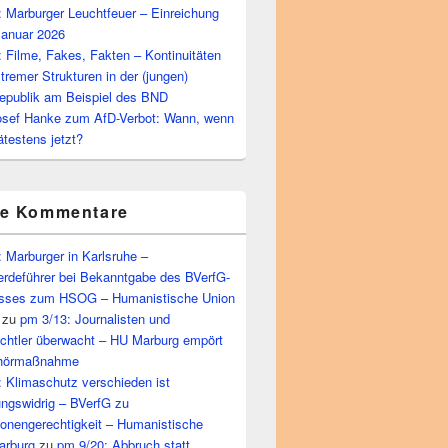
 Marburger Leuchtfeuer – Einreichung
Januar 2026
 Filme, Fakes, Fakten – Kontinuitäten
tremer Strukturen in der (jungen)
epublik am Beispiel des BND
osef Hanke zum AfD-Verbot: Wann, wenn
ätestens jetzt?
te Kommentare
 Marburger in Karlsruhe –
rdeführer bei Bekanntgabe des BVerfG-
sses zum HSOG – Humanistische Union
zu
pm 3/13: Journalisten und
echtler überwacht – HU Marburg empört
bhörmaßnahme
 Klimaschutz verschieden ist
ungswidrig – BVerfG zu
ionengerechtigkeit – Humanistische
arburg
zu
pm 9/20: Abbruch statt