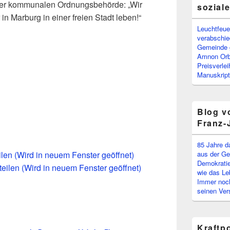
der kommunalen Ordnungsbehörde: „Wir
sozial
 in Marburg in einer freien Stadt leben!“
Leuchtfeuer
verabschi
Gemeinde g
Amnon Or
Preisverle
Manuskript
Blog v
Franz-
85 Jahre d
eilen (Wird in neuem Fenster geöffnet)
aus der Ge
Demokratie
teilen (Wird in neuem Fenster geöffnet)
wie das Le
Immer noch
seinen Ver
Kraftp