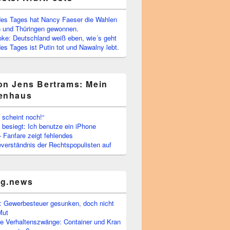
es Tages hat Nancy Faeser die Wahlen
 und Thüringen gewonnen.
oke: Deutschland weiß eben, wie´s geht
s Tages ist Putin tot und Nawalny lebt.
on Jens Bertrams: Mein
enhaus
 scheint noch!“
besiegt: Ich benutze ein iPhone
– Fanfare zeigt fehlendes
verständnis der Rechtspopulisten auf
rg.news
 Gewerbesteuer gesunken, doch nicht
Mut
he Verhaltenszwänge: Container und Kran