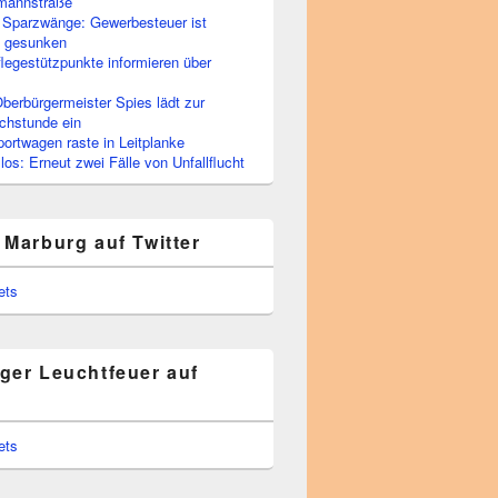
rmannstraße
 Sparzwänge: Gewerbesteuer ist
h gesunken
flegestützpunkte informieren über
berbürgermeister Spies lädt zur
chstunde ein
portwagen raste in Leitplanke
os: Erneut zwei Fälle von Unfallflucht
 Marburg auf Twitter
ets
ger Leuchtfeuer auf
ets