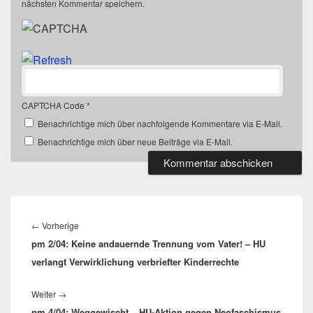
nächsten Kommentar speichern.
CAPTCHA Code
*
Benachrichtige mich über nachfolgende Kommentare via E-Mail.
Benachrichtige mich über neue Beiträge via E-Mail.
Beitragsnavigation
Vorheriger
←
Vorherige
pm 2/04: Keine andauernde Trennung vom Vater! – HU
Beitrag:
verlangt Verwirklichung verbriefter Kinderrechte
Nächster
Weiter
→
pm 4/04: Weggewischt – HU-Aktion gegen Neofaschismus
Beitrag: