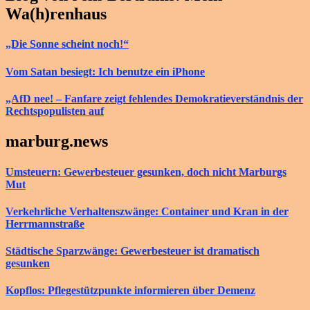
Wa(h)renhaus
„Die Sonne scheint noch!“
Vom Satan besiegt: Ich benutze ein iPhone
„AfD nee! – Fanfare zeigt fehlendes Demokratieverständnis der
Rechtspopulisten auf
marburg.news
Umsteuern: Gewerbesteuer gesunken, doch nicht Marburgs
Mut
Verkehrliche Verhaltenszwänge: Container und Kran in der
Herrmannstraße
Städtische Sparzwänge: Gewerbesteuer ist dramatisch
gesunken
Kopflos: Pflegestützpunkte informieren über Demenz