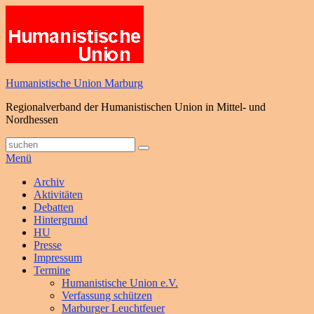
Zum
Inhalt
springen
Humanistische Union Marburg
Regionalverband der Humanistischen Union in Mittel- und
Nordhessen
Suche
Suchen
nach:
Menü
Primäres
Archiv
Aktivitäten
Menü
Debatten
Hintergrund
HU
Presse
Impressum
Termine
Humanistische Union e.V.
Verfassung schützen
Marburger Leuchtfeuer