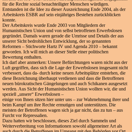
für die Rechte sozial benachteiligter Menschen würdigen.
Entstanden ist die Idee zu dieser Auszeichnung Ende 2004, als der
Arbeitskreis ESBR auf sein einjähriges Bestehen zurückblicken
konnte.
Der Arbeitskreis wurde Ende 2003 von Mitgliedern der
Humanistischen Union und von selbst betroffenen Erwerbslosen
gegründet. Damals waren gerade die Umrisse und Details der aus
unserer Sicht bedrohlichen Entwicklung, der so genannten
Reformen – Stichworte Hartz IV und Agenda 2010 – bekannt
geworden. Ich will mich an dieser Stelle einer politischen
Bewertung enthalten.
Ich darf aber anmerken: Unsere Befürchtungen waren nicht aus der
Luft gegriffen, dass sich die Lage der Erwerbslosen insgesamt nicht
verbessert, dass da- durch keine neuen Arbeitsplätze entstehen, die
diese Bezeichnung überhaupt verdienen und dass die Betroffenen
neuen bürokratischen Gängelungen und auch Schikanen ausgesetzt
werden. Aus Sicht der Humanistischen Union wollten wir, die und
speziell „unsere“ Erwerbslosen –
einige von Ihnen sitzen hier unter uns – zur Wahrnehmung ihrer und
beim Kampf um ihre Rechte ermutigen und unterstützen. Die
meisten der Betroffenen wagen sich ja gar nicht, das zu tun – aus
Furcht vor Repressalien.
Dazu hatten wir beschlossen, dieses Ziel durch Sammeln und
Weiterverbreitung von Informationen sowohl allgemeiner Art als
auch durch die Betroffenen im Umgang mit den Behörden vor Ort