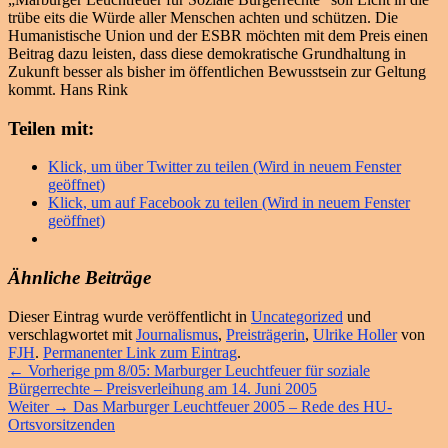
trübe eits die Würde aller Menschen achten und schützen. Die
Humanistische Union und der ESBR möchten mit dem Preis einen
Beitrag dazu leisten, dass diese demokratische Grundhaltung in
Zukunft besser als bisher im öffentlichen Bewusstsein zur Geltung
kommt. Hans Rink
Teilen mit:
Klick, um über Twitter zu teilen (Wird in neuem Fenster
geöffnet)
Klick, um auf Facebook zu teilen (Wird in neuem Fenster
geöffnet)
Ähnliche Beiträge
Dieser Eintrag wurde veröffentlicht in
Uncategorized
und
verschlagwortet mit
Journalismus
,
Preisträgerin
,
Ulrike Holler
von
FJH
.
Permanenter Link zum Eintrag
.
Beitragsnavigation
Vorheriger
←
Vorherige
pm 8/05: Marburger Leuchtfeuer für soziale
Beitrag:
Bürgerrechte – Preisverleihung am 14. Juni 2005
Nächster
Weiter
→
Das Marburger Leuchtfeuer 2005 – Rede des HU-
Beitrag:
Ortsvorsitzenden