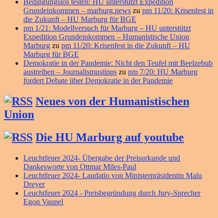
Bedingungslos testen: HU unterstützt Expedition
Grundeinkommen – marburg.news
zu
pm 11/20: Krisenfest in
die Zukunft – HU Marburg für BGE
pm 1/21: Modellversuch für Marburg – HU unterstützt
Expedition Grundeinkommen – Humanistische Union
Marburg
zu
pm 11/20: Krisenfest in die Zukunft – HU
Marburg für BGE
Demokratie in der Pandemie: Nicht den Teufel mit Beelzebub
austreiben – Journalismustipps
zu
pm 7/20: HU Marburg
fordert Debate über Demokratie in der Pandemie
Neues von der Humanistischen
Union
Die HU Marburg auf youtube
Leuchtfeuer 2024- Übergabe der Preisurkunde und
Dankesworte von Ottmar Miles-Paul
Leuchtfeuer 2024- Laudatio von Ministerpräsidentin Malu
Dreyer
Leuchtfeuer 2024 - Preisbegründung durch Jury-Sprecher
Egon Vaupel