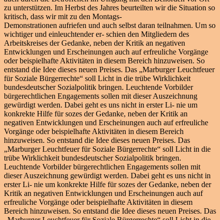
zu unterstützen. Im Herbst des Jahres beurteilten wir die Situation so
kritisch, dass wir mit zu den Montags-
Demonstrationen aufriefen und auch selbst daran teilnahmen. Um so
wichtiger und einleuchtender er- schien den Mitgliedern des
Arbeitskreises der Gedanke, neben der Kritik an negativen
Entwicklungen und Erscheinungen auch auf erfreuliche Vorgänge
oder beispielhafte Aktivitäten in diesem Bereich hinzuweisen. So
entstand die Idee dieses neuen Preises. Das „Marburger Leuchtfeuer
für Soziale Bürgerrechte“ soll Licht in die trübe Wirklichkeit
bundesdeutscher Sozialpolitik bringen. Leuchtende Vorbilder
bürgerechtlichen Engagements sollen mit dieser Auszeichnung
gewürdigt werden. Dabei geht es uns nicht in erster Li- nie um
konkrekte Hilfe für sozes der Gedanke, neben der Kritik an
negativen Entwicklungen und Erscheinungen auch auf erfreuliche
Vorgänge oder beispielhafte Aktivitäten in diesem Bereich
hinzuweisen. So entstand die Idee dieses neuen Preises. Das
„Marburger Leuchtfeuer für Soziale Bürgerrechte“ soll Licht in die
trübe Wirklichkeit bundesdeutscher Sozialpolitik bringen.
Leuchtende Vorbilder bürgerechtlichen Engagements sollen mit
dieser Auszeichnung gewürdigt werden. Dabei geht es uns nicht in
erster Li- nie um konkrekte Hilfe für sozes der Gedanke, neben der
Kritik an negativen Entwicklungen und Erscheinungen auch auf
erfreuliche Vorgänge oder beispielhafte Aktivitäten in diesem
Bereich hinzuweisen. So entstand die Idee dieses neuen Preises. Das
„Marburger Leuchtfeuer für Soziale Bürgerrechte“ soll Licht in die