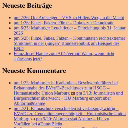
Primärer
Neueste Beiträge
Seitenleisten
pm 2/26: Der Aufsteiger – VHS zu Hitlers Weg an die Macht
Widget-
pm 1/26: Fakes, Fakten, Filme – Dokus zur Demokratie
Bereich
pm 6/25: Marburger Leuchtfeuer – Einreichung bis 31. Januar
2026
pm 5/25: Filme, Fakes, Fakten – Kontinuitäten rechtsextremer
Strukturen in der (jungen) Bundesrepublik am Beispiel des
BND
Franz-Josef Hanke zum AfD-Verbot: Wann, wenn nicht
spätestens jetzt?
Neueste Kommentare
pm 1/23: Marburger in Karlsruhe – Beschwerdeführer bei
Bekanntgabe des BVerfG-Beschlusses zum HSOG –
Humanistische Union Marburg
zu
pm 3/13: Journalisten und
Bürgerrechtler überwacht – HU Marburg empört über
Abhörmaßnahme
pm 2/21: Klimaschutz verschieden ist verfassungswidrig –
BVerfG zu Generationengerechtigkeit – Humanistische Union
Marburg
zu
pm 9/20: Abbruch statt Absturz – HU zu
Vorfällen bei #DanniBleibt