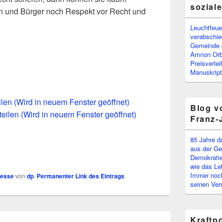
sozial
en und Bürger noch Respekt vor Recht und
Leuchtfeuer
verabschi
Gemeinde g
Amnon Or
Preisverle
Manuskript
eilen (Wird in neuem Fenster geöffnet)
Blog v
teilen (Wird in neuem Fenster geöffnet)
Franz-
85 Jahre d
aus der Ge
Demokratie
wie das Le
Immer noch
resse
von
dp
.
Permanenter Link des Eintrags
.
seinen Ver
Kraftp