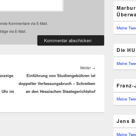
Marbur
Überwa
gende Kommentare via E-Mail.
Meine Twe
räge via E-Mail.
Die HU 
Meine Twe
Nächster
Weiter
→
 Anzeige
Einführung von Studiengebühren ist
Beitrag:
doppelter Verfassungsbruch – Schreiben
Franz-
1 Uhr im
an den Hessischen Staatsgerichtshof
Meine Twe
Jens B
Meine Twe