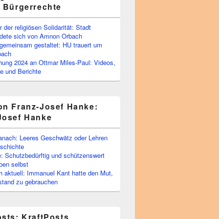
e Bürgerrechte
 der religiösen Solidarität: Stadt
edete sich von Amnon Orbach
emeinsam gestaltet: HU trauert um
bach
ihung 2024 an Ottmar Miles-Paul: Videos,
e und Berichte
on Franz-Josef Hanke:
Josef Hanke
anach: Leeres Geschwätz oder Lehren
schichte
: Schutzbedürftig und schützenswert
ben selbst
 aktuell: Immanuel Kant hatte den Mut,
stand zu gebrauchen
osts: KraftPosts