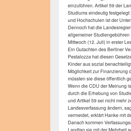
einzuführen. Artikel 59 der L
Studiums eindeutig festgelegt: 
und Hochschulen ist der Unterri
Dennoch hat die Landesregier
allgemeiner Studiengebühren i
Mittwoch (12. Juli) in erster 
Ein Gutachten des Berliner Ver
Pestalozza hat diesen Gesetzen
Kinder aus sozial benachteilig
Möglichkeit zur Finanzierung d
müssten sie diese öffentlich g
Wenn die CDU der Meinung is
durch die Erhebung von Stud
und Artikel 59 sei nicht mehr 
Landesverfassung ändern, sa
vermeidet, erklärt Hanke mit 
Danach kommen Verfassungsä
Landtag sie mit der Mehrheit s