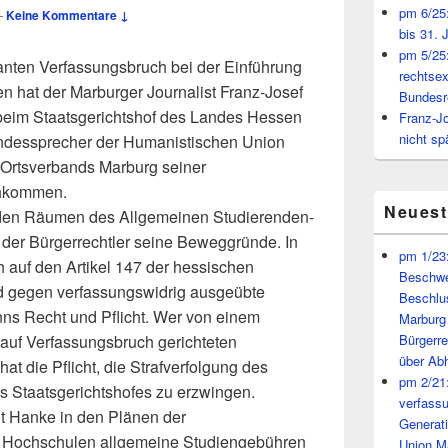
pm 6/25:
—
Keine Kommentare ↓
bis 31. 
pm 5/25:
nten Verfassungsbruch bei der Einführung
rechtsex
 hat der Marburger Journalist Franz-Josef
Bundesr
 beim Staatsgerichtshof des Landes Hessen
Franz-J
nicht sp
Landessprecher der Humanistischen Union
Ortsverbands Marburg seiner
chkommen.
Neues
 den Räumen des Allgemeinen Studierenden-
 der Bürgerrechtler seine Beweggründe. In
pm 1/23:
h auf den Artikel 147 der hessischen
Beschwe
d gegen verfassungswidrig ausgeübte
Beschlu
anns Recht und Pflicht. Wer von einem
Marburg
auf Verfassungsbruch gerichteten
Bürgerr
über A
at die Pflicht, die Strafverfolgung des
pm 2/21:
 Staatsgerichtshofes zu erzwingen.
verfass
t Hanke in den Plänen der
Generat
 Hochschulen allgemeine Studiengebühren
Union M