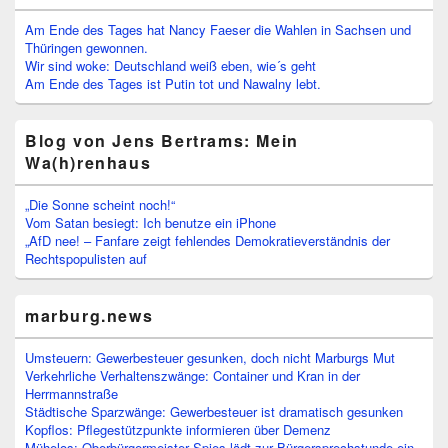
Am Ende des Tages hat Nancy Faeser die Wahlen in Sachsen und
Thüringen gewonnen.
Wir sind woke: Deutschland weiß eben, wie´s geht
Am Ende des Tages ist Putin tot und Nawalny lebt.
Blog von Jens Bertrams: Mein
Wa(h)renhaus
„Die Sonne scheint noch!“
Vom Satan besiegt: Ich benutze ein iPhone
„AfD nee! – Fanfare zeigt fehlendes Demokratieverständnis der
Rechtspopulisten auf
marburg.news
Umsteuern: Gewerbesteuer gesunken, doch nicht Marburgs Mut
Verkehrliche Verhaltenszwänge: Container und Kran in der
Herrmannstraße
Städtische Sparzwänge: Gewerbesteuer ist dramatisch gesunken
Kopflos: Pflegestützpunkte informieren über Demenz
Mühelos: Oberbürgermeister Spies lädt zur Bürgersprechstunde ein