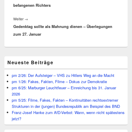
befangenen Richters
Nächster
Weiter
→
Gedenktag sollte als Mahnung dienen – Überlegungen
Beitrag:
zum 27. Januar
Primärer
Neueste Beiträge
Seitenleisten
Widget-
Bereich
pm 2/26: Der Aufsteiger – VHS zu Hitlers Weg an die Macht
pm 1/26: Fakes, Fakten, Filme – Dokus zur Demokratie
pm 6/25: Marburger Leuchtfeuer – Einreichung bis 31. Januar
2026
pm 5/25: Filme, Fakes, Fakten – Kontinuitäten rechtsextremer
Strukturen in der (jungen) Bundesrepublik am Beispiel des BND
Franz-Josef Hanke zum AfD-Verbot: Wann, wenn nicht spätestens
jetzt?