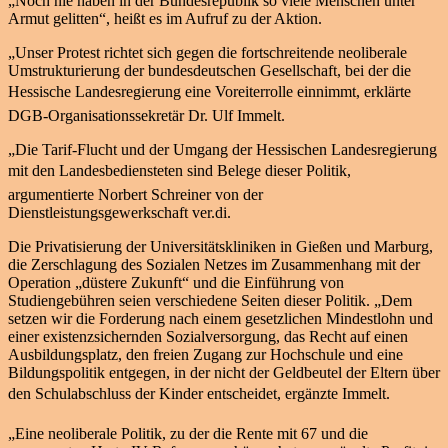
„Noch nie haben in der Bundesrepublik so viele Menschen unter
Armut gelitten“, heißt es im Aufruf zu der Aktion.
„Unser Protest richtet sich gegen die fortschreitende neoliberale
Umstrukturierung der bundesdeutschen Gesellschaft, bei der die
Hessische Landesregierung eine Voreiterrolle einnimmt, erklärte
DGB-Organisationssekretär Dr. Ulf Immelt.
„Die Tarif-Flucht und der Umgang der Hessischen Landesregierung
mit den Landesbediensteten sind Belege dieser Politik,
argumentierte Norbert Schreiner von der
Dienstleistungsgewerkschaft ver.di.
Die Privatisierung der Universitätskliniken in Gießen und Marburg,
die Zerschlagung des Sozialen Netzes im Zusammenhang mit der
Operation „düstere Zukunft“ und die Einführung von
Studiengebühren seien verschiedene Seiten dieser Politik. „Dem
setzen wir die Forderung nach einem gesetzlichen Mindestlohn und
einer existenzsichernden Sozialversorgung, das Recht auf einen
Ausbildungsplatz, den freien Zugang zur Hochschule und eine
Bildungspolitik entgegen, in der nicht der Geldbeutel der Eltern über
den Schulabschluss der Kinder entscheidet, ergänzte Immelt.
„Eine neoliberale Politik, zu der die Rente mit 67 und die