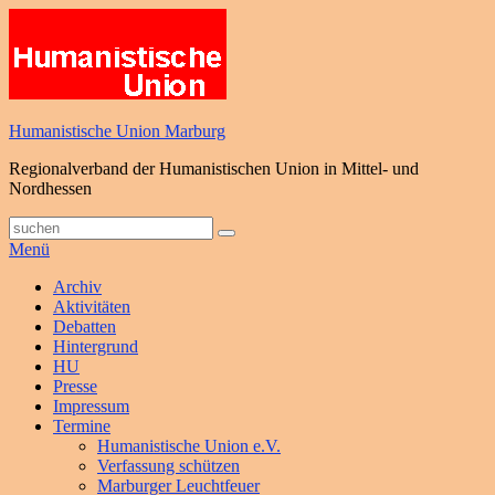
Zum
Inhalt
springen
Humanistische Union Marburg
Regionalverband der Humanistischen Union in Mittel- und
Nordhessen
Suche
Suchen
nach:
Menü
Primäres
Archiv
Aktivitäten
Menü
Debatten
Hintergrund
HU
Presse
Impressum
Termine
Humanistische Union e.V.
Verfassung schützen
Marburger Leuchtfeuer