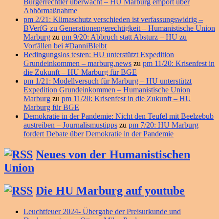
Bürgerrechtler überwacht – HU Marburg empört über
Abhörmaßnahme
pm 2/21: Klimaschutz verschieden ist verfassungswidrig –
BVerfG zu Generationengerechtigkeit – Humanistische Union
Marburg
zu
pm 9/20: Abbruch statt Absturz – HU zu
Vorfällen bei #DanniBleibt
Bedingungslos testen: HU unterstützt Expedition
Grundeinkommen – marburg.news
zu
pm 11/20: Krisenfest in
die Zukunft – HU Marburg für BGE
pm 1/21: Modellversuch für Marburg – HU unterstützt
Expedition Grundeinkommen – Humanistische Union
Marburg
zu
pm 11/20: Krisenfest in die Zukunft – HU
Marburg für BGE
Demokratie in der Pandemie: Nicht den Teufel mit Beelzebub
austreiben – Journalismustipps
zu
pm 7/20: HU Marburg
fordert Debate über Demokratie in der Pandemie
Neues von der Humanistischen
Union
Die HU Marburg auf youtube
Leuchtfeuer 2024- Übergabe der Preisurkunde und