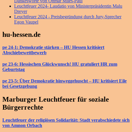
Dankesworte von Ottmar Miles-Paul
Leuchtfeuer 2024- Laudatio von Ministerpräsidentin Malu
Dreyer
Leuchtfeuer 2024 - Preisbegründung durch Jury-Sprecher
Egon Vaupel
hu-hessen.de
pe 24-1: Demokratie stärken – HU Hessen kritisiert
Abschiebewettbewerb
pe 23-6: Hessischen Glückwunsch! HU gratuliert HR zum
Geburtstag
pe 23-5: Über Demokratie hinweggehuscht – HU kritisiert Eile
bei Gesetzgebung
Marburger Leuchtfeuer für soziale
Bürgerrechte
Leuchtfeuer der religiösen Solidarität: Stadt verabschiedete sich
von Amnon Orbach