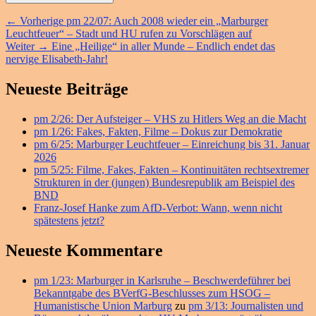
Beitragsnavigation
Vorheriger
←
Vorherige
pm 22/07: Auch 2008 wieder ein „Marburger
Beitrag:
Leuchtfeuer“ – Stadt und HU rufen zu Vorschlägen auf
Nächster
Weiter
→
Eine „Heilige“ in aller Munde – Endlich endet das
Beitrag:
nervige Elisabeth-Jahr!
Primärer
Neueste Beiträge
Seitenleisten
pm 2/26: Der Aufsteiger – VHS zu Hitlers Weg an die Macht
Widget-
pm 1/26: Fakes, Fakten, Filme – Dokus zur Demokratie
Bereich
pm 6/25: Marburger Leuchtfeuer – Einreichung bis 31. Januar
2026
pm 5/25: Filme, Fakes, Fakten – Kontinuitäten rechtsextremer
Strukturen in der (jungen) Bundesrepublik am Beispiel des
BND
Franz-Josef Hanke zum AfD-Verbot: Wann, wenn nicht
spätestens jetzt?
Neueste Kommentare
pm 1/23: Marburger in Karlsruhe – Beschwerdeführer bei
Bekanntgabe des BVerfG-Beschlusses zum HSOG –
Humanistische Union Marburg
zu
pm 3/13: Journalisten und