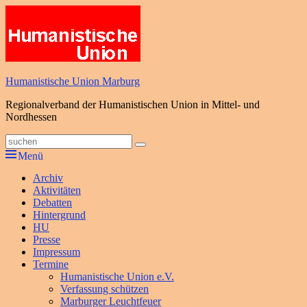
Zum
Inhalt
springen
Humanistische Union Marburg
Regionalverband der Humanistischen Union in Mittel- und
Nordhessen
Suche
Suchen
nach:
Menü
Primäres
Archiv
Aktivitäten
Menü
Debatten
Hintergrund
HU
Presse
Impressum
Termine
Humanistische Union e.V.
Verfassung schützen
Marburger Leuchtfeuer