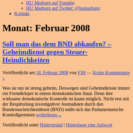
HU Marburg auf Youtube
HU Marburg auf Twitter: @humarburg
Kontakt
Monat:
Februar 2008
Soll man das dem BND abkaufen? –
Geheimdienst gegen Steuer-
Heimlichkeiten
Veröffentlicht am
18. Februar 2008
von
FJH
—
Keine Kommentare
↓
Was sie tun ist streng geheim. Deswegen sind Geheimdienste immer
ein Fremdkörper in einem demokratischen Staat. Denn ihre
wirksame demokratische Kontrolle ist kaum möglich. Nicht erst seit
der Bespitzelung investigativer Journalisten durch den
Bundesnachrichtendienst (BND) müht sich das Parlamentarische
Soll
Kontrollgremium
weiterlesen
→
man
Veröffentlicht unter
Hintergrund
|
Hinterlasse eine Antwort
das
dem