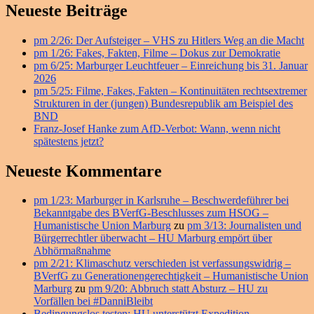
Primärer
BND
Neueste Beiträge
abkaufen?
Seitenleisten
–
pm 2/26: Der Aufsteiger – VHS zu Hitlers Weg an die Macht
Widget-
Geheimdienst
pm 1/26: Fakes, Fakten, Filme – Dokus zur Demokratie
gegen
Bereich
pm 6/25: Marburger Leuchtfeuer – Einreichung bis 31. Januar
Steuer-
2026
Heimlichkeiten
pm 5/25: Filme, Fakes, Fakten – Kontinuitäten rechtsextremer
Strukturen in der (jungen) Bundesrepublik am Beispiel des
BND
Franz-Josef Hanke zum AfD-Verbot: Wann, wenn nicht
spätestens jetzt?
Neueste Kommentare
pm 1/23: Marburger in Karlsruhe – Beschwerdeführer bei
Bekanntgabe des BVerfG-Beschlusses zum HSOG –
Humanistische Union Marburg
zu
pm 3/13: Journalisten und
Bürgerrechtler überwacht – HU Marburg empört über
Abhörmaßnahme
pm 2/21: Klimaschutz verschieden ist verfassungswidrig –
BVerfG zu Generationengerechtigkeit – Humanistische Union
Marburg
zu
pm 9/20: Abbruch statt Absturz – HU zu
Vorfällen bei #DanniBleibt
Bedingungslos testen: HU unterstützt Expedition