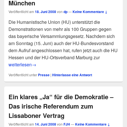
München
Veröffentlicht am
18. Juni 2008
von
dp
—
Keine Kommentare ↓
Die Humanistische Union (HU) unterstützt die
Demonstrationen von mehr als 100 Gruppen gegen
das bayerische Versammlungsgesetz. Nachdem sich
am Sonntag (15. Juni) auch der HU-Bundesvorstand
dem Aufruf angeschlossen hat, rufen jetzt auch die HU
Hessen und der HU-Ortsverband Marburg zur
pm 7/08: Meinungsfreiheit ist auch Versammlungsfreiheit –
weiterlesen
→
Veröffentlicht unter
Presse
|
Hinterlasse eine Antwort
Ein klares „Ja“ für die Demokratie –
Das irische Referendum zum
Lissaboner Vertrag
Veröffentlicht am
14. Juni 2008
von
FJH
—
Keine Kommentare ↓