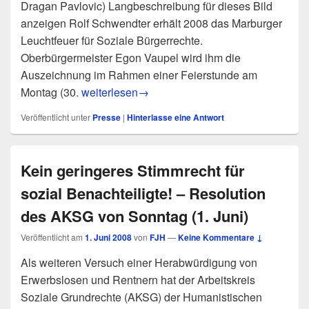
Dragan Pavlovic) Langbeschreibung für dieses Bild
anzeigen Rolf Schwendter erhält 2008 das Marburger
Leuchtfeuer für Soziale Bürgerrechte.
Oberbürgermeister Egon Vaupel wird ihm die
Auszeichnung im Rahmen einer Feierstunde am
pm 6/08: Rolf Schwendter erhält Marburger Le
Montag (30.
weiterlesen
→
Veröffentlicht unter
Presse
|
Hinterlasse eine Antwort
Kein geringeres Stimmrecht für
sozial Benachteiligte! – Resolution
des AKSG von Sonntag (1. Juni)
Veröffentlicht am
1. Juni 2008
von
FJH
—
Keine Kommentare ↓
Als weiteren Versuch einer Herabwürdigung von
Erwerbslosen und Rentnern hat der Arbeitskreis
Soziale Grundrechte (AKSG) der Humanistischen