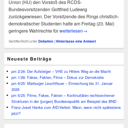
Union (HU) den Vorstoß des RCDS-
Bundesvorsitzenden Gottfried Ludewig
zurückgewiesen. Der Vorsitzende des Rings christlich-
demokratischer Studenten hatte am Freitag (23. Mai)
Kein geringeres Stimmrecht für so
geringere Wahlrechte für
weiterlesen
→
Veröffentlicht unter
Debatten
|
Hinterlasse eine Antwort
Primärer
Neueste Beiträge
Seitenleisten
Widget-
Bereich
pm 2/26: Der Aufsteiger – VHS zu Hitlers Weg an die Macht
pm 1/26: Fakes, Fakten, Filme – Dokus zur Demokratie
pm 6/25: Marburger Leuchtfeuer – Einreichung bis 31. Januar
2026
pm 5/25: Filme, Fakes, Fakten – Kontinuitäten rechtsextremer
Strukturen in der (jungen) Bundesrepublik am Beispiel des BND
Franz-Josef Hanke zum AfD-Verbot: Wann, wenn nicht spätestens
jetzt?