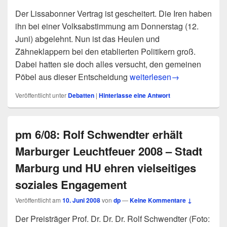
Der Lissabonner Vertrag ist gescheitert. Die Iren haben
ihn bei einer Volksabstimmung am Donnerstag (12.
Juni) abgelehnt. Nun ist das Heulen und
Zähneklappern bei den etablierten Politikern groß.
Dabei hatten sie doch alles versucht, den gemeinen
Ein klares „Ja“ für die De
Pöbel aus dieser Entscheidung
weiterlesen
→
Veröffentlicht unter
Debatten
|
Hinterlasse eine Antwort
pm 6/08: Rolf Schwendter erhält
Marburger Leuchtfeuer 2008 – Stadt
Marburg und HU ehren vielseitiges
soziales Engagement
Veröffentlicht am
10. Juni 2008
von
dp
—
Keine Kommentare ↓
Der Preisträger Prof. Dr. Dr. Dr. Rolf Schwendter (Foto: