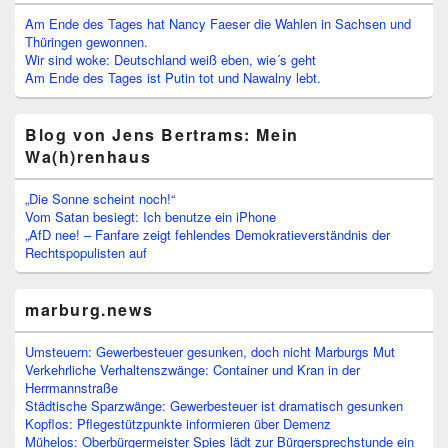
Am Ende des Tages hat Nancy Faeser die Wahlen in Sachsen und
Thüringen gewonnen.
Wir sind woke: Deutschland weiß eben, wie´s geht
Am Ende des Tages ist Putin tot und Nawalny lebt.
Blog von Jens Bertrams: Mein
Wa(h)renhaus
„Die Sonne scheint noch!“
Vom Satan besiegt: Ich benutze ein iPhone
„AfD nee! – Fanfare zeigt fehlendes Demokratieverständnis der
Rechtspopulisten auf
marburg.news
Umsteuern: Gewerbesteuer gesunken, doch nicht Marburgs Mut
Verkehrliche Verhaltenszwänge: Container und Kran in der
Herrmannstraße
Städtische Sparzwänge: Gewerbesteuer ist dramatisch gesunken
Kopflos: Pflegestützpunkte informieren über Demenz
Mühelos: Oberbürgermeister Spies lädt zur Bürgersprechstunde ein