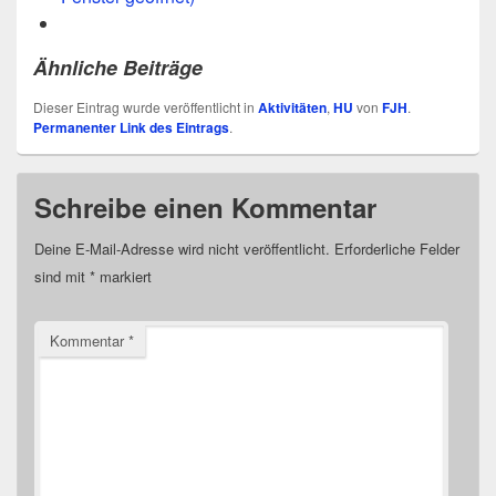
Ähnliche Beiträge
Dieser Eintrag wurde veröffentlicht in
Aktivitäten
,
HU
von
FJH
.
Permanenter Link des Eintrags
.
Schreibe einen Kommentar
Deine E-Mail-Adresse wird nicht veröffentlicht.
Erforderliche Felder
sind mit
*
markiert
Kommentar
*