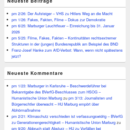
Neueste Beiträge
Seitenleisten
Widget-
Bereich
pm 2/26: Der Aufsteiger – VHS zu Hitlers Weg an die Macht
pm 1/26: Fakes, Fakten, Filme – Dokus zur Demokratie
pm 6/25: Marburger Leuchtfeuer – Einreichung bis 31. Januar
2026
pm 5/25: Filme, Fakes, Fakten – Kontinuitäten rechtsextremer
Strukturen in der (jungen) Bundesrepublik am Beispiel des BND
Franz-Josef Hanke zum AfD-Verbot: Wann, wenn nicht spätestens
jetzt?
Neueste Kommentare
pm 1/23: Marburger in Karlsruhe – Beschwerdeführer bei
Bekanntgabe des BVerfG-Beschlusses zum HSOG –
Humanistische Union Marburg
zu
pm 3/13: Journalisten und
Bürgerrechtler überwacht – HU Marburg empört über
Abhörmaßnahme
pm 2/21: Klimaschutz verschieden ist verfassungswidrig – BVerfG
zu Generationengerechtigkeit – Humanistische Union Marburg
zu
pm 9/20: Abbruch statt Absturz – HU zu Vorfällen bei