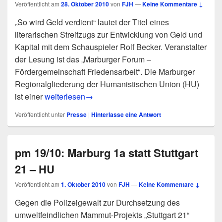
Veröffentlicht am
28. Oktober 2010
von
FJH
—
Keine Kommentare ↓
„So wird Geld verdient“ lautet der Titel eines
literarischen Streifzugs zur Entwicklung von Geld und
Kapital mit dem Schauspieler Rolf Becker. Veranstalter
der Lesung ist das „Marburger Forum –
Fördergemeinschaft Friedensarbeit“. Die Marburger
Regionalgliederung der Humanistischen Union (HU)
pm 20/10: So wird Geld verdient – Ein literarischer
ist einer
weiterlesen
→
Veröffentlicht unter
Presse
|
Hinterlasse eine Antwort
pm 19/10: Marburg 1a statt Stuttgart
21 – HU
Veröffentlicht am
1. Oktober 2010
von
FJH
—
Keine Kommentare ↓
Gegen die Polizeigewalt zur Durchsetzung des
umweltfeindlichen Mammut-Projekts „Stuttgart 21“