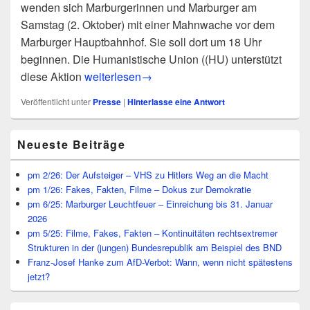
wenden sich Marburgerinnen und Marburger am
Samstag (2. Oktober) mit einer Mahnwache vor dem
Marburger Hauptbahnhof. Sie soll dort um 18 Uhr
beginnen. Die Humanistische Union ((HU) unterstützt
pm 19/10: Marburg 1a statt Stuttgart 21 – HU
diese Aktion
weiterlesen
→
Veröffentlicht unter
Presse
|
Hinterlasse eine Antwort
Primärer
Neueste Beiträge
Seitenleisten
Widget-
Bereich
pm 2/26: Der Aufsteiger – VHS zu Hitlers Weg an die Macht
pm 1/26: Fakes, Fakten, Filme – Dokus zur Demokratie
pm 6/25: Marburger Leuchtfeuer – Einreichung bis 31. Januar
2026
pm 5/25: Filme, Fakes, Fakten – Kontinuitäten rechtsextremer
Strukturen in der (jungen) Bundesrepublik am Beispiel des BND
Franz-Josef Hanke zum AfD-Verbot: Wann, wenn nicht spätestens
jetzt?