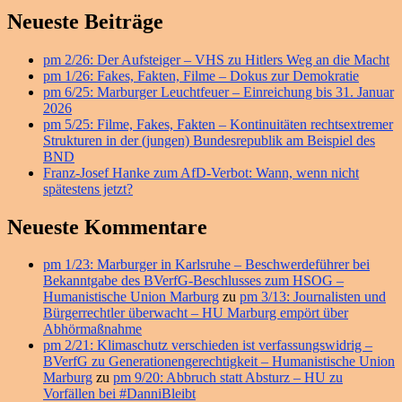
Kriminalisierung
Primärer
von
Neueste Beiträge
sozialem
Seitenleisten
Engagement!
pm 2/26: Der Aufsteiger – VHS zu Hitlers Weg an die Macht
Widget-
–
pm 1/26: Fakes, Fakten, Filme – Dokus zur Demokratie
HU
Bereich
pm 6/25: Marburger Leuchtfeuer – Einreichung bis 31. Januar
Marburg
2026
fordert
pm 5/25: Filme, Fakes, Fakten – Kontinuitäten rechtsextremer
Uni
Strukturen in der (jungen) Bundesrepublik am Beispiel des
zur
BND
Rücknahme
Franz-Josef Hanke zum AfD-Verbot: Wann, wenn nicht
der
spätestens jetzt?
Strafanzeigen
gegen
Neueste Kommentare
Hausbesetzer
auf
pm 1/23: Marburger in Karlsruhe – Beschwerdeführer bei
Bekanntgabe des BVerfG-Beschlusses zum HSOG –
Humanistische Union Marburg
zu
pm 3/13: Journalisten und
Bürgerrechtler überwacht – HU Marburg empört über
Abhörmaßnahme
pm 2/21: Klimaschutz verschieden ist verfassungswidrig –
BVerfG zu Generationengerechtigkeit – Humanistische Union
Marburg
zu
pm 9/20: Abbruch statt Absturz – HU zu
Vorfällen bei #DanniBleibt