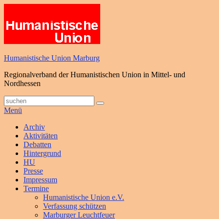
Zum
Inhalt
springen
Humanistische Union Marburg
Regionalverband der Humanistischen Union in Mittel- und
Nordhessen
Suche
Suchen
nach:
Menü
Primäres
Archiv
Aktivitäten
Menü
Debatten
Hintergrund
HU
Presse
Impressum
Termine
Humanistische Union e.V.
Verfassung schützen
Marburger Leuchtfeuer