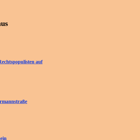
aus
Rechtspopulisten auf
rrmannstraße
ein