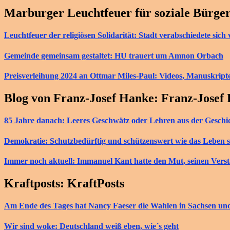
Marburger Leuchtfeuer für soziale Bürge
Leuchtfeuer der religiösen Solidarität: Stadt verabschiedete si
Gemeinde gemeinsam gestaltet: HU trauert um Amnon Orbach
Preisverleihung 2024 an Ottmar Miles-Paul: Videos, Manuskript
Blog von Franz-Josef Hanke: Franz-Josef
85 Jahre danach: Leeres Geschwätz oder Lehren aus der Geschi
Demokratie: Schutzbedürftig und schützenswert wie das Leben s
Immer noch aktuell: Immanuel Kant hatte den Mut, seinen Vers
Kraftposts: KraftPosts
Am Ende des Tages hat Nancy Faeser die Wahlen in Sachsen u
Wir sind woke: Deutschland weiß eben, wie´s geht