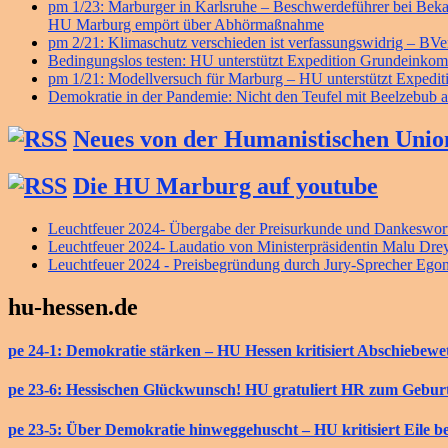
pm 1/23: Marburger in Karlsruhe – Beschwerdeführer bei B
HU Marburg empört über Abhörmaßnahme
pm 2/21: Klimaschutz verschieden ist verfassungswidrig – BV
Bedingungslos testen: HU unterstützt Expedition Grundeink
pm 1/21: Modellversuch für Marburg – HU unterstützt Exped
Demokratie in der Pandemie: Nicht den Teufel mit Beelzebub a
Neues von der Humanistischen Unio
Die HU Marburg auf youtube
Leuchtfeuer 2024- Übergabe der Preisurkunde und Dankeswort
Leuchtfeuer 2024- Laudatio von Ministerpräsidentin Malu Dre
Leuchtfeuer 2024 - Preisbegründung durch Jury-Sprecher Ego
hu-hessen.de
pe 24-1: Demokratie stärken – HU Hessen kritisiert Abschiebew
pe 23-6: Hessischen Glückwunsch! HU gratuliert HR zum Gebur
pe 23-5: Über Demokratie hinweggehuscht – HU kritisiert Eile b