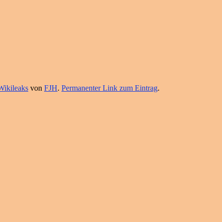
Wikileaks
von
FJH
.
Permanenter Link zum Eintrag
.