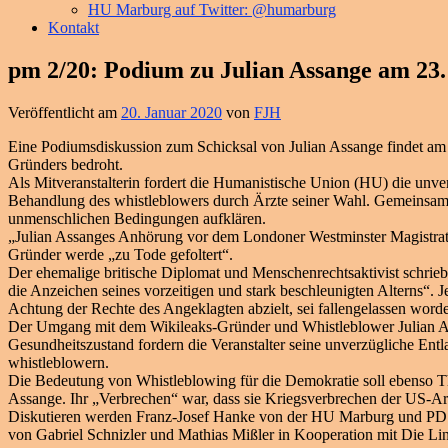
HU Marburg auf Twitter: @humarburg
Kontakt
pm 2/20: Podium zu Julian Assange am 2
Veröffentlicht am
20. Januar 2020
von
FJH
Eine Podiumsdiskussion zum Schicksal von Julian Assange findet am 
Gründers bedroht.
Als Mitveranstalterin fordert die Humanistische Union (HU) die unv
Behandlung des whistleblowers durch Ärzte seiner Wahl. Gemeinsam m
unmenschlichen Bedingungen aufklären.
„Julian Assanges Anhörung vor dem Londoner Westminster Magistrates
Gründer werde „zu Tode gefoltert“.
Der ehemalige britische Diplomat und Menschenrechtsaktivist schrieb
die Anzeichen seines vorzeitigen und stark beschleunigten Alterns“. J
Achtung der Rechte des Angeklagten abzielt, sei fallengelassen word
Der Umgang mit dem Wikileaks-Gründer und Whistleblower Julian Ass
Gesundheitszustand fordern die Veranstalter seine unverzügliche En
whistleblowern.
Die Bedeutung von Whistleblowing für die Demokratie soll ebenso 
Assange. Ihr „Verbrechen“ war, dass sie Kriegsverbrechen der US-
Diskutieren werden Franz-Josef Hanke von der HU Marburg und PD Dr.
von Gabriel Schnizler und Mathias Mißler in Kooperation mit Die L