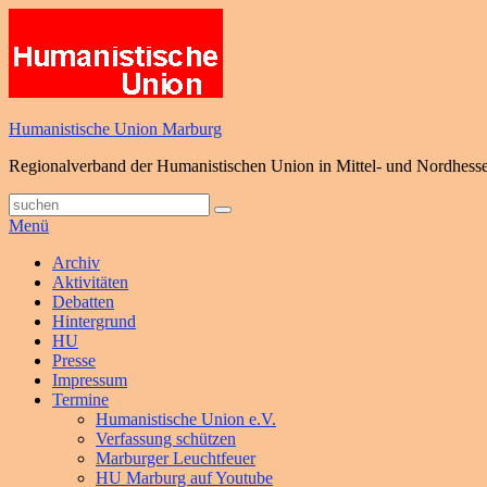
Zum
Inhalt
springen
Humanistische Union Marburg
Regionalverband der Humanistischen Union in Mittel- und Nordhess
Suche
Suchen
nach:
Menü
Primäres
Archiv
Aktivitäten
Menü
Debatten
Hintergrund
HU
Presse
Impressum
Termine
Humanistische Union e.V.
Verfassung schützen
Marburger Leuchtfeuer
HU Marburg auf Youtube