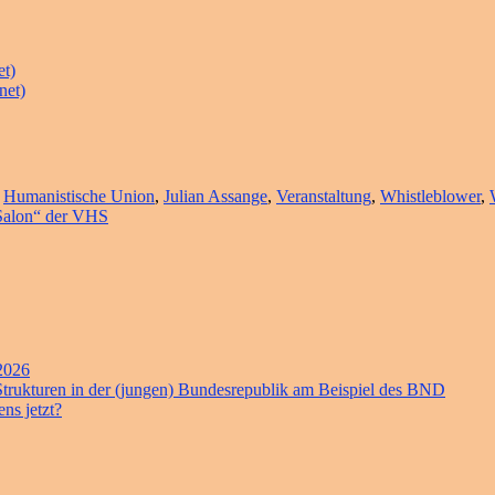
et)
net)
t
Humanistische Union
,
Julian Assange
,
Veranstaltung
,
Whistleblower
,
 Salon“ der VHS
 2026
 Strukturen in der (jungen) Bundesrepublik am Beispiel des BND
ns jetzt?