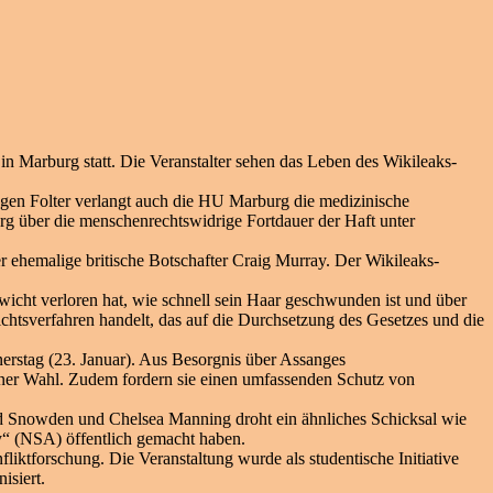
 Marburg statt. Die Veranstalter sehen das Leben des Wikileaks-
egen Folter verlangt auch die HU Marburg die medizinische
rg über die menschenrechtswidrige Fortdauer der Haft unter
 ehemalige britische Botschafter Craig Murray. Der Wikileaks-
wicht verloren hat, wie schnell sein Haar geschwunden ist und über
richtsverfahren handelt, das auf die Durchsetzung des Gesetzes und die
rstag (23. Januar). Aus Besorgnis über Assanges
einer Wahl. Zudem fordern sie einen umfassenden Schutz von
d Snowden und Chelsea Manning droht ein ähnliches Schicksal wie
“ (NSA) öffentlich gemacht haben.
tforschung. Die Veranstaltung wurde als studentische Initiative
isiert.