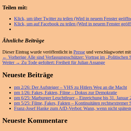
Teilen mit:
Klick, um über Twitter zu teilen (Wird in neuem Fenster geöffn
Klick, um auf Facebook zu teilen (Wird in neuem Fenster geöff
Ähnliche Beiträge
Dieser Eintrag wurde veröffentlicht in
Presse
und verschlagwortet mi
Beitragsnavigation
Vorheriger
←
Vorherige
Alle sind Verfassungsschützer: Vortrag im „Politischen
Nächster
Beitrag:
Weiter
→
Zu Tode gefoltert: Freiheit für Julian Assange
Beitrag:
Primärer
Neueste Beiträge
Seitenleisten
pm 2/26: Der Aufsteiger – VHS zu Hitlers Weg an die Macht
Widget-
pm 1/26: Fakes, Fakten, Filme – Dokus zur Demokratie
Bereich
pm 6/25: Marburger Leuchtfeuer – Einreichung bis 31. Januar
pm 5/25: Filme, Fakes, Fakten – Kontinuitäten rechtsextremer
Franz-Josef Hanke zum AfD-Verbot: Wann, wenn nicht späteste
Neueste Kommentare