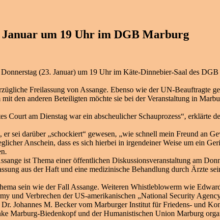
3. Januar um 19 Uhr im DGB Marburg
Donnerstag (23. Januar) um 19 Uhr im Käte-Dinnebier-Saal des DGB in
erzügliche Freilassung von Assange. Ebenso wie der UN-Beauftragte g
it den anderen Beteiligten möchte sie bei der Veranstaltung in Marbu
 Court am Dienstag war ein abscheulicher Schauprozess“, erklärte der
, er sei darüber „schockiert“ gewesen, „wie schnell mein Freund an Ge
eglicher Anschein, dass es sich hierbei in irgendeiner Weise um ein Ge
en.
ange ist Thema einer öffentlichen Diskussionsveranstaltung am Donne
tlassung aus der Haft und eine medizinische Behandlung durch Ärzte s
Thema sein wie der Fall Assange. Weiteren Whistleblowerm wie Edwar
Army und Verbrechen der US-amerikanischen „National Security Agency
 Johannes M. Becker vom Marburger Institut für Friedens- und Konflik
inke Marburg-Biedenkopf und der Humanistischen Union Marburg organ