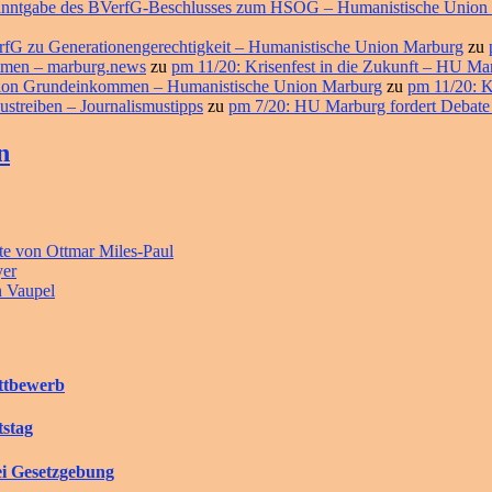
ekanntgabe des BVerfG-Beschlusses zum HSOG – Humanistische Union
erfG zu Generationengerechtigkeit – Humanistische Union Marburg
zu
ommen – marburg.news
zu
pm 11/20: Krisenfest in die Zukunft – HU M
ition Grundeinkommen – Humanistische Union Marburg
zu
pm 11/20: K
ustreiben – Journalismustipps
zu
pm 7/20: HU Marburg fordert Debate
n
e von Ottmar Miles-Paul
yer
n Vaupel
ettbewerb
tstag
ei Gesetzgebung