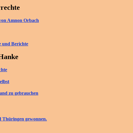
rrechte
ch von Amnon Orbach
e und Berichte
 Hanke
chte
elbst
tand zu gebrauchen
nd Thüringen gewonnen.