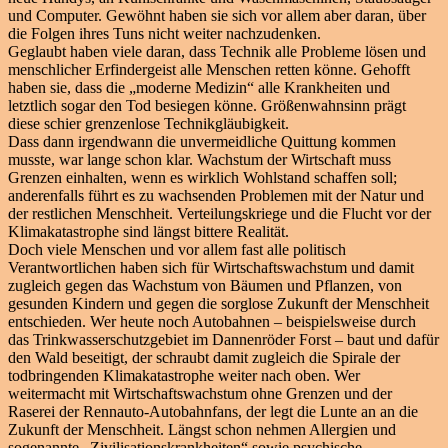
und Computer. Gewöhnt haben sie sich vor allem aber daran, über
die Folgen ihres Tuns nicht weiter nachzudenken.
Geglaubt haben viele daran, dass Technik alle Probleme lösen und
menschlicher Erfindergeist alle Menschen retten könne. Gehofft
haben sie, dass die „moderne Medizin“ alle Krankheiten und
letztlich sogar den Tod besiegen könne. Größenwahnsinn prägt
diese schier grenzenlose Technikgläubigkeit.
Dass dann irgendwann die unvermeidliche Quittung kommen
musste, war lange schon klar. Wachstum der Wirtschaft muss
Grenzen einhalten, wenn es wirklich Wohlstand schaffen soll;
anderenfalls führt es zu wachsenden Problemen mit der Natur und
der restlichen Menschheit. Verteilungskriege und die Flucht vor der
Klimakatastrophe sind längst bittere Realität.
Doch viele Menschen und vor allem fast alle politisch
Verantwortlichen haben sich für Wirtschaftswachstum und damit
zugleich gegen das Wachstum von Bäumen und Pflanzen, von
gesunden Kindern und gegen die sorglose Zukunft der Menschheit
entschieden. Wer heute noch Autobahnen – beispielsweise durch
das Trinkwasserschutzgebiet im Dannenröder Forst – baut und dafür
den Wald beseitigt, der schraubt damit zugleich die Spirale der
todbringenden Klimakatastrophe weiter nach oben. Wer
weitermacht mit Wirtschaftswachstum ohne Grenzen und der
Raserei der Rennauto-Autobahnfans, der legt die Lunte an an die
Zukunft der Menschheit. Längst schon nehmen Allergien und
sogenannte „Zivilisationskrankheiten“ sowie psychische