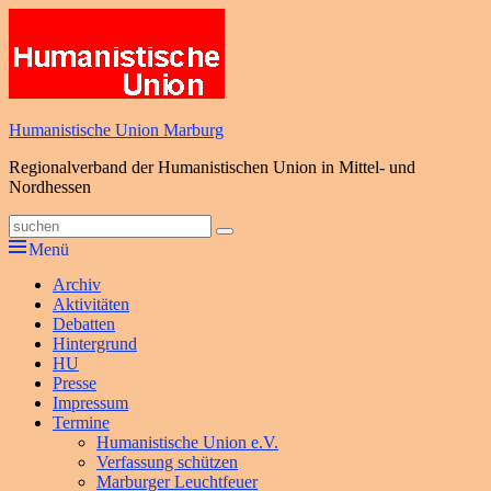
Zum
Inhalt
springen
Humanistische Union Marburg
Regionalverband der Humanistischen Union in Mittel- und
Nordhessen
Suche
Suchen
nach:
Menü
Primäres
Archiv
Aktivitäten
Menü
Debatten
Hintergrund
HU
Presse
Impressum
Termine
Humanistische Union e.V.
Verfassung schützen
Marburger Leuchtfeuer