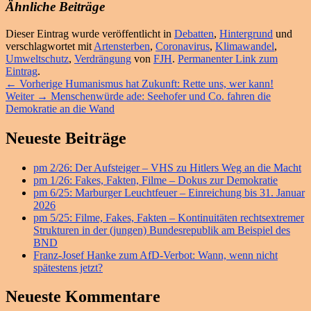
Ähnliche Beiträge
Dieser Eintrag wurde veröffentlicht in
Debatten
,
Hintergrund
und
verschlagwortet mit
Artensterben
,
Coronavirus
,
Klimawandel
,
Umweltschutz
,
Verdrängung
von
FJH
.
Permanenter Link zum
Eintrag
.
Beitragsnavigation
Vorheriger
←
Vorherige
Humanismus hat Zukunft: Rette uns, wer kann!
Nächster
Beitrag:
Weiter
→
Menschenwürde ade: Seehofer und Co. fahren die
Beitrag:
Demokratie an die Wand
Primärer
Neueste Beiträge
Seitenleisten
pm 2/26: Der Aufsteiger – VHS zu Hitlers Weg an die Macht
Widget-
pm 1/26: Fakes, Fakten, Filme – Dokus zur Demokratie
Bereich
pm 6/25: Marburger Leuchtfeuer – Einreichung bis 31. Januar
2026
pm 5/25: Filme, Fakes, Fakten – Kontinuitäten rechtsextremer
Strukturen in der (jungen) Bundesrepublik am Beispiel des
BND
Franz-Josef Hanke zum AfD-Verbot: Wann, wenn nicht
spätestens jetzt?
Neueste Kommentare