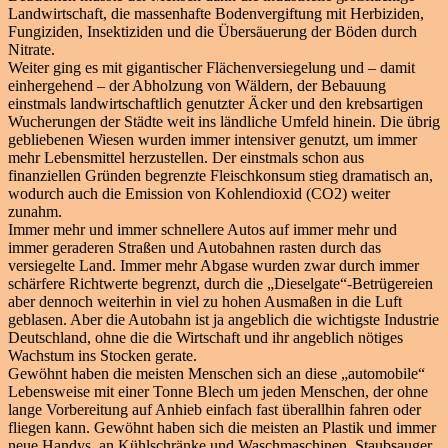
Landwirtschaft, die massenhafte Bodenvergiftung mit Herbiziden,
Fungiziden, Insektiziden und die Übersäuerung der Böden durch
Nitrate.
Weiter ging es mit gigantischer Flächenversiegelung und – damit
einhergehend – der Abholzung von Wäldern, der Bebauung
einstmals landwirtschaftlich genutzter Äcker und den krebsartigen
Wucherungen der Städte weit ins ländliche Umfeld hinein. Die übrig
gebliebenen Wiesen wurden immer intensiver genutzt, um immer
mehr Lebensmittel herzustellen. Der einstmals schon aus
finanziellen Gründen begrenzte Fleischkonsum stieg dramatisch an,
wodurch auch die Emission von Kohlendioxid (CO2) weiter
zunahm.
Immer mehr und immer schnellere Autos auf immer mehr und
immer geraderen Straßen und Autobahnen rasten durch das
versiegelte Land. Immer mehr Abgase wurden zwar durch immer
schärfere Richtwerte begrenzt, durch die „Dieselgate“-Betrügereien
aber dennoch weiterhin in viel zu hohen Ausmaßen in die Luft
geblasen. Aber die Autobahn ist ja angeblich die wichtigste Industrie
Deutschland, ohne die die Wirtschaft und ihr angeblich nötiges
Wachstum ins Stocken gerate.
Gewöhnt haben die meisten Menschen sich an diese „automobile“
Lebensweise mit einer Tonne Blech um jeden Menschen, der ohne
lange Vorbereitung auf Anhieb einfach fast überallhin fahren oder
fliegen kann. Gewöhnt haben sich die meisten an Plastik und immer
neue Handys, an Kühlschränke und Waschmaschinen, Staubsauger