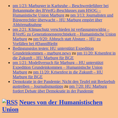
pm 1/23: Marburger in Karlsruhe – Beschwerdeführer bei
Bekanntgabe des BVerfG-Beschlusses zum HSOG –
Humanistische Union Marburg
zu
pm 3/13: Journalisten und
Bürgerrechtler überwacht – HU Marburg empört über
Abhörmaßnahme
pm 2/21: Klimaschutz verschieden ist verfassungswidrig –
BVerfG zu Generationengerechtigkeit – Humanistische Union
Marburg
zu
pm 9/20: Abbruch statt Absturz – HU zu
Vorfällen bei #DanniBleibt
Bedingungslos testen: HU unterstützt Expedition
Grundeinkommen – marburg.news
zu
pm 11/20: Krisenfest in
die Zukunft – HU Marburg für BGE
pm 1/21: Modellversuch für Marburg – HU unterstützt
Expedition Grundeinkommen – Humanistische Union
Marburg
zu
pm 11/20: Krisenfest in die Zukunft – HU
Marburg für BGE
Demokratie in der Pandemie: Nicht den Teufel mit Beelzebub
austreiben – Journalismustipps
zu
pm 7/20: HU Marburg
fordert Debate über Demokratie in der Pandemie
Neues von der Humanistischen
Union