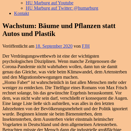
HU Marburg auf Youtube
HU Marburg auf Twitter: @humarburg
Kontakt
Wachstum: Bäume und Pflanzen statt
Autos und Plastik
Veröffentlicht am
18. September 2020
von
FJH
Der Verdrängungswettbewrb ist eine der wichtigsten
psychologischen Disziplinen. Wenn manche Zeitgenossen die
Corona-Pandemie nicht wahrhaben wollen, dann tun sie damit
genau das Gleiche, was viele beim Klimawandel, dem Artensterben
und den Migrationsbewegungen machen.
„Homo Faber“ ist wahrscheinlich in fast allen Menschen mehr oder
weniger zu entdecken. Die Titelfigur eines Romans von Max Frisch
rechnet solange, bis das gewünschte Ergebnis herauskommt. Vor
dem, was nicht wahr sein darf, verschließt er konsequent die Augen.
Eine lange Liste ließe sich aufstellen, was alles in den letzten
Jahrzehnten von der Bevölkerungsmehrheit und der Politik ignoriert
wurde. Beginnen könnte sie beim Bienensterben, dem
Insektensterben, dem Aussterben vieler einstmals heimischer
Vogelarten in Deutschland und dem allgemeinen Artensterben.
Betrachten müsste der Mensch dann die industrielle großflächige