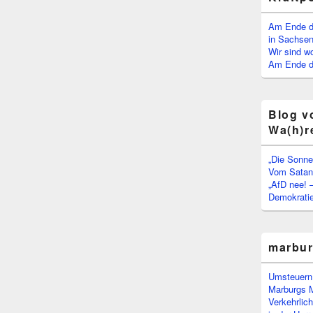
Am Ende d
in Sachsen
Wir sind w
Am Ende de
Blog v
Wa(h)r
„Die Sonne
Vom Satan 
„AfD nee! 
Demokratie
marbu
Umsteuern:
Marburgs 
Verkehrlic