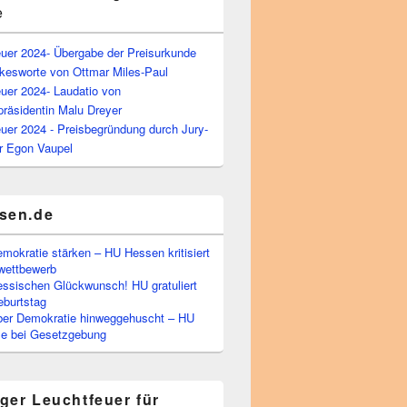
e
euer 2024- Übergabe der Preisurkunde
kesworte von Ottmar Miles-Paul
uer 2024- Laudatio von
präsidentin Malu Dreyer
uer 2024 - Preisbegründung durch Jury-
r Egon Vaupel
sen.de
emokratie stärken – HU Hessen kritisiert
wettbewerb
essischen Glückwunsch! HU gratuliert
burtstag
ber Demokratie hinweggehuscht – HU
Eile bei Gesetzgebung
ger Leuchtfeuer für