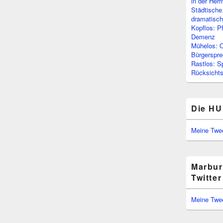
in der Her
Städtische
dramatisc
Kopflos: P
Demenz
Mühelos: O
Bürgerspre
Rastlos: S
Rücksichtsl
Die HU
Meine Twe
Marbur
Twitter
Meine Twe