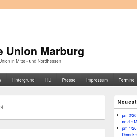
e Union Marburg
nion in Mittel- und Nordhessen
n
Hintergrund
HU
Presse
Impressum
Termine
Primärer
Neuest
Seitenleisten
24
Widget-
Bereich
pm 2/26:
an die 
pm 1/26
Demokra