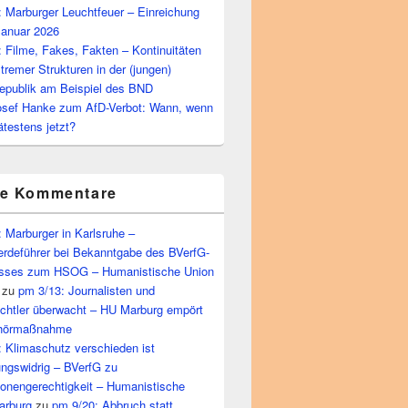
 Marburger Leuchtfeuer – Einreichung
Januar 2026
 Filme, Fakes, Fakten – Kontinuitäten
tremer Strukturen in der (jungen)
epublik am Beispiel des BND
osef Hanke zum AfD-Verbot: Wann, wenn
ätestens jetzt?
te Kommentare
 Marburger in Karlsruhe –
rdeführer bei Bekanntgabe des BVerfG-
sses zum HSOG – Humanistische Union
zu
pm 3/13: Journalisten und
echtler überwacht – HU Marburg empört
bhörmaßnahme
 Klimaschutz verschieden ist
ungswidrig – BVerfG zu
ionengerechtigkeit – Humanistische
arburg
zu
pm 9/20: Abbruch statt