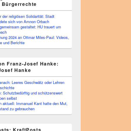
e Bürgerrechte
 der religiösen Solidarität: Stadt
edete sich von Amnon Orbach
emeinsam gestaltet: HU trauert um
bach
ihung 2024 an Ottmar Miles-Paul: Videos,
e und Berichte
on Franz-Josef Hanke:
Josef Hanke
anach: Leeres Geschwätz oder Lehren
schichte
: Schutzbedürftig und schützenswert
ben selbst
 aktuell: Immanuel Kant hatte den Mut,
stand zu gebrauchen
osts: KraftPosts