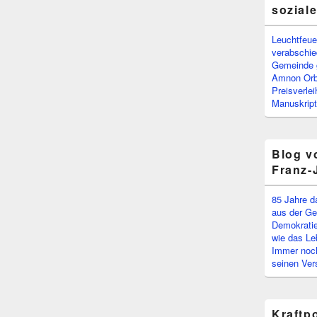
sozial
Leuchtfeuer
verabschi
Gemeinde g
Amnon Or
Preisverle
Manuskript
Blog v
Franz-
85 Jahre d
aus der Ge
Demokratie
wie das Le
Immer noch
seinen Ver
Kraftp