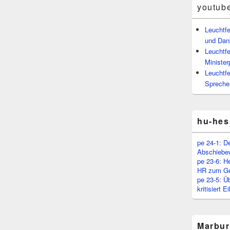
youtub
Leuchtf
und Dan
Leuchtfe
Minister
Leuchtfe
Spreche
hu-hes
pe 24-1: D
Abschiebe
pe 23-6: H
HR zum Ge
pe 23-5: Ü
kritisiert 
Marbur