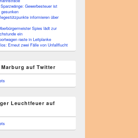
rmannstraße
 Sparzwänge: Gewerbesteuer ist
h gesunken
flegestützpunkte informieren über
berbürgermeister Spies lädt zur
chstunde ein
portwagen raste in Leitplanke
os: Erneut zwei Fälle von Unfallflucht
 Marburg auf Twitter
ets
ger Leuchtfeuer auf
ets