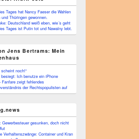
es Tages hat Nancy Faeser die Wahlen
 und Thüringen gewonnen.
oke: Deutschland weiß eben, wie´s geht
s Tages ist Putin tot und Nawalny lebt.
on Jens Bertrams: Mein
enhaus
 scheint noch!“
besiegt: Ich benutze ein iPhone
– Fanfare zeigt fehlendes
verständnis der Rechtspopulisten auf
rg.news
 Gewerbesteuer gesunken, doch nicht
Mut
he Verhaltenszwänge: Container und Kran