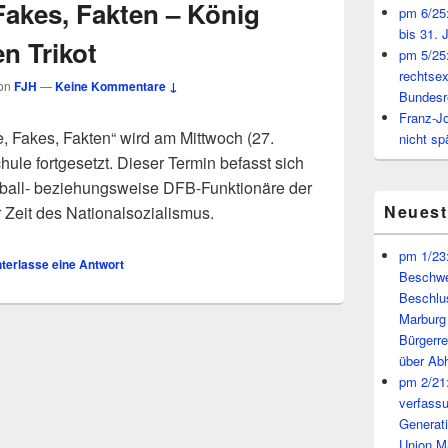
Fakes, Fakten – König
pm 6/25:
bis 31. 
n Trikot
pm 5/25:
rechtsex
on
FJH
—
Keine Kommentare ↓
Bundesr
Franz-J
e, Fakes, Fakten“ wird am Mittwoch (27.
nicht sp
ule fortgesetzt. Dieser Termin befasst sich
ußball- beziehungsweise DFB-Funktionäre der
Neues
 Zeit des Nationalsozialismus.
pm 1/23:
nterlasse eine Antwort
Beschwe
Beschlu
Marburg
Bürgerr
über A
pm 2/21:
verfass
Generat
Union M