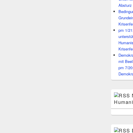
Absturz 
Bedingun
Grundei
Krisenfe
pm 1/21
unterst
Humanis
Krisenfe
Demokrat
mit Beel
pm 7/20
Demokra
Humani