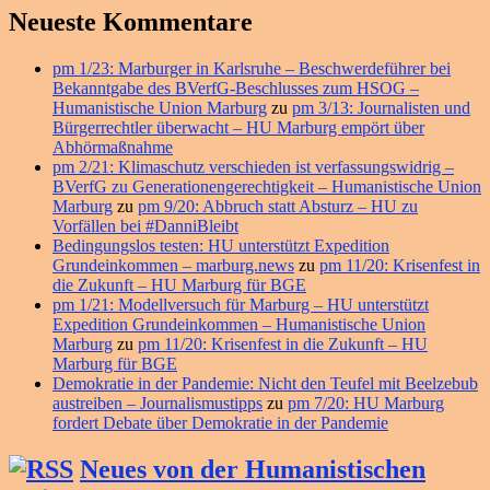
Neueste Kommentare
pm 1/23: Marburger in Karlsruhe – Beschwerdeführer bei
Bekanntgabe des BVerfG-Beschlusses zum HSOG –
Humanistische Union Marburg
zu
pm 3/13: Journalisten und
Bürgerrechtler überwacht – HU Marburg empört über
Abhörmaßnahme
pm 2/21: Klimaschutz verschieden ist verfassungswidrig –
BVerfG zu Generationengerechtigkeit – Humanistische Union
Marburg
zu
pm 9/20: Abbruch statt Absturz – HU zu
Vorfällen bei #DanniBleibt
Bedingungslos testen: HU unterstützt Expedition
Grundeinkommen – marburg.news
zu
pm 11/20: Krisenfest in
die Zukunft – HU Marburg für BGE
pm 1/21: Modellversuch für Marburg – HU unterstützt
Expedition Grundeinkommen – Humanistische Union
Marburg
zu
pm 11/20: Krisenfest in die Zukunft – HU
Marburg für BGE
Demokratie in der Pandemie: Nicht den Teufel mit Beelzebub
austreiben – Journalismustipps
zu
pm 7/20: HU Marburg
fordert Debate über Demokratie in der Pandemie
Neues von der Humanistischen