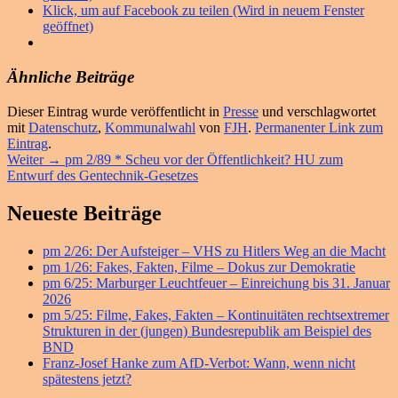
Klick, um auf Facebook zu teilen (Wird in neuem Fenster
geöffnet)
Ähnliche Beiträge
Dieser Eintrag wurde veröffentlicht in
Presse
und verschlagwortet
mit
Datenschutz
,
Kommunalwahl
von
FJH
.
Permanenter Link zum
Eintrag
.
Beitragsnavigation
Nächster
Weiter
→
pm 2/89 * Scheu vor der Öffentlichkeit? HU zum
Beitrag:
Entwurf des Gentechnik-Gesetzes
Primärer
Neueste Beiträge
Seitenleisten
pm 2/26: Der Aufsteiger – VHS zu Hitlers Weg an die Macht
Widget-
pm 1/26: Fakes, Fakten, Filme – Dokus zur Demokratie
Bereich
pm 6/25: Marburger Leuchtfeuer – Einreichung bis 31. Januar
2026
pm 5/25: Filme, Fakes, Fakten – Kontinuitäten rechtsextremer
Strukturen in der (jungen) Bundesrepublik am Beispiel des
BND
Franz-Josef Hanke zum AfD-Verbot: Wann, wenn nicht
spätestens jetzt?