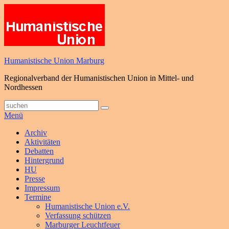
Zum
Inhalt
springen
Humanistische Union Marburg
Regionalverband der Humanistischen Union in Mittel- und
Nordhessen
Suche
Suchen
nach:
Menü
Primäres
Archiv
Aktivitäten
Menü
Debatten
Hintergrund
HU
Presse
Impressum
Termine
Humanistische Union e.V.
Verfassung schützen
Marburger Leuchtfeuer