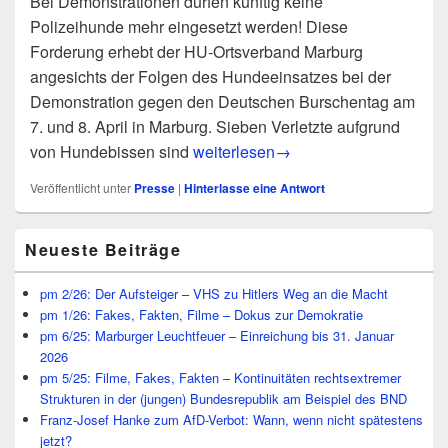
Bei Demonstrationen dürfen künftig keine
Polizeihunde mehr eingesetzt werden! Diese
Forderung erhebt der HU-Ortsverband Marburg
angesichts der Folgen des Hundeeinsatzes bei der
Demonstration gegen den Deutschen Burschentag am
7. und 8. April in Marburg. Sieben Verletzte aufgrund
pm 8/01: Ist das Demonstrationsre
von Hundebissen sind
weiterlesen
→
Veröffentlicht unter
Presse
|
Hinterlasse eine Antwort
Primärer
Neueste Beiträge
Seitenleisten
Widget-
Bereich
pm 2/26: Der Aufsteiger – VHS zu Hitlers Weg an die Macht
pm 1/26: Fakes, Fakten, Filme – Dokus zur Demokratie
pm 6/25: Marburger Leuchtfeuer – Einreichung bis 31. Januar
2026
pm 5/25: Filme, Fakes, Fakten – Kontinuitäten rechtsextremer
Strukturen in der (jungen) Bundesrepublik am Beispiel des BND
Franz-Josef Hanke zum AfD-Verbot: Wann, wenn nicht spätestens
jetzt?