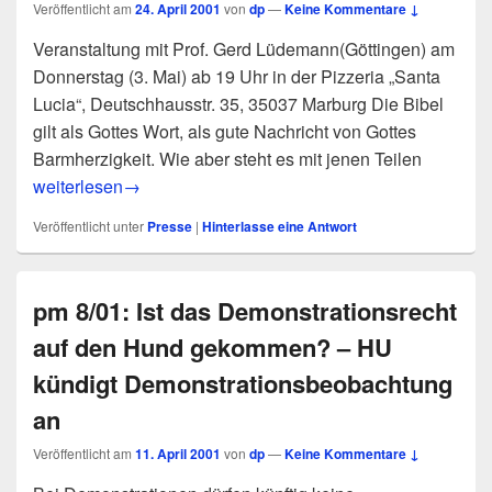
Veröffentlicht am
24. April 2001
von
dp
—
Keine Kommentare ↓
Veranstaltung mit Prof. Gerd Lüdemann(Göttingen) am
Donnerstag (3. Mai) ab 19 Uhr in der Pizzeria „Santa
Lucia“, Deutschhausstr. 35, 35037 Marburg Die Bibel
gilt als Gottes Wort, als gute Nachricht von Gottes
Barmherzigkeit. Wie aber steht es mit jenen Teilen
pm 9/01: Das Unheilige in der Heiligen Schrift – Die dunkle
weiterlesen
→
Veröffentlicht unter
Presse
|
Hinterlasse eine Antwort
pm 8/01: Ist das Demonstrationsrecht
auf den Hund gekommen? – HU
kündigt Demonstrationsbeobachtung
an
Veröffentlicht am
11. April 2001
von
dp
—
Keine Kommentare ↓