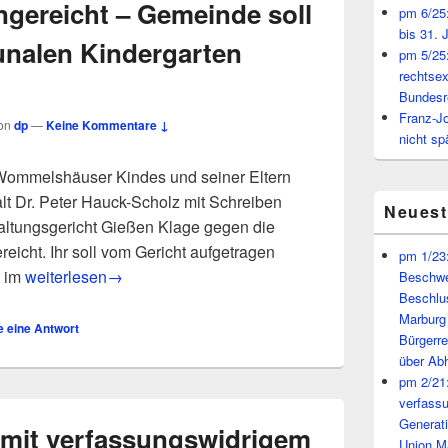
ngereicht – Gemeinde soll
pm 6/25:
bis 31. 
nalen Kindergarten
pm 5/25:
rechtsex
Bundesr
Franz-J
on
dp
—
Keine Kommentare ↓
nicht sp
Wommelshäuser Kindes und seiner Eltern
t Dr. Peter Hauck-Scholz mit Schreiben
Neues
ltungsgericht Gießen Klage gegen die
cht. Ihr soll vom Gericht aufgetragen
pm 1/23:
pm 7/02: Klage eingereicht – Gemeinde soll Gebete im ko
n im
weiterlesen
→
Beschwe
Beschlu
Marburg
e eine Antwort
Bürgerr
über A
pm 2/21:
verfass
Generat
 mit verfassungswidrigem
Union M