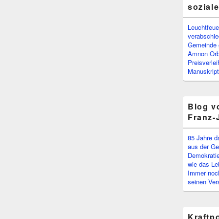
sozial
Leuchtfeuer
verabschi
Gemeinde g
Amnon Or
Preisverle
Manuskript
Blog v
Franz-
85 Jahre d
aus der Ge
Demokratie
wie das Le
Immer noch
seinen Ver
Kraftp