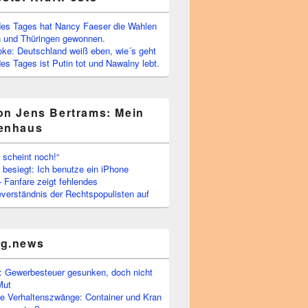
es Tages hat Nancy Faeser die Wahlen
 und Thüringen gewonnen.
oke: Deutschland weiß eben, wie´s geht
s Tages ist Putin tot und Nawalny lebt.
on Jens Bertrams: Mein
enhaus
 scheint noch!“
besiegt: Ich benutze ein iPhone
– Fanfare zeigt fehlendes
verständnis der Rechtspopulisten auf
rg.news
 Gewerbesteuer gesunken, doch nicht
Mut
he Verhaltenszwänge: Container und Kran