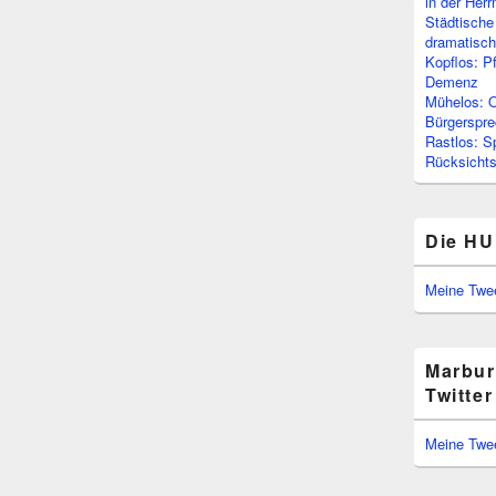
in der Her
Städtische
dramatisc
Kopflos: P
Demenz
Mühelos: O
Bürgerspre
Rastlos: S
Rücksichtsl
Die HU
Meine Twe
Marbur
Twitter
Meine Twe