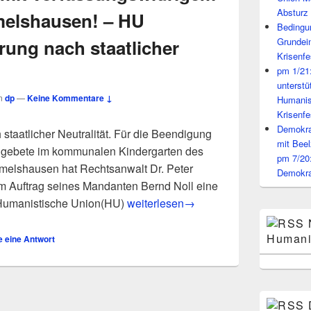
Absturz 
elshausen! – HU
Bedingun
rung nach staatlicher
Grundei
Krisenfe
pm 1/21
unterst
n
dp
—
Keine Kommentare ↓
Humanis
Krisenfe
Demokrat
staatlicher Neutralität. Für die Beendigung
mit Beel
hgebete im kommunalen Kindergarten des
pm 7/20
melshausen hat Rechtsanwalt Dr. Peter
Demokra
 Auftrag seines Mandanten Bernd Noll eine
pm 6/02: Schluss mit verfassungswid
e Humanistische Union(HU)
weiterlesen
→
Humani
e eine Antwort