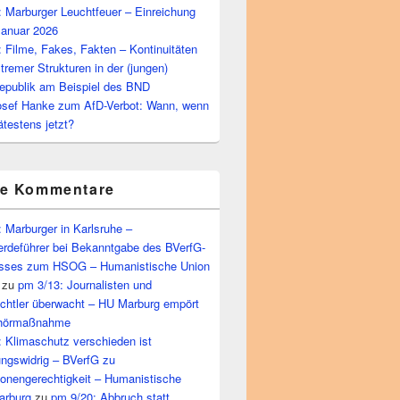
 Marburger Leuchtfeuer – Einreichung
Januar 2026
 Filme, Fakes, Fakten – Kontinuitäten
tremer Strukturen in der (jungen)
epublik am Beispiel des BND
osef Hanke zum AfD-Verbot: Wann, wenn
ätestens jetzt?
te Kommentare
 Marburger in Karlsruhe –
mmunalen Kindergarten stoppen
rdeführer bei Bekanntgabe des BVerfG-
sses zum HSOG – Humanistische Union
zu
pm 3/13: Journalisten und
echtler überwacht – HU Marburg empört
bhörmaßnahme
 Klimaschutz verschieden ist
ungswidrig – BVerfG zu
ionengerechtigkeit – Humanistische
arburg
zu
pm 9/20: Abbruch statt