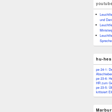
youtub
Leuchtf
und Dan
Leuchtfe
Minister
Leuchtfe
Spreche
hu-hes
pe 24-1: D
Abschiebe
pe 23-6: H
HR zum Ge
pe 23-5: Ü
kritisiert 
Marbur