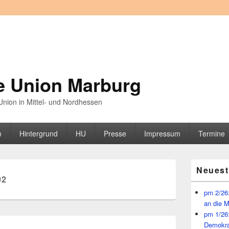
e Union Marburg
nion in Mittel- und Nordhessen
n
Hintergrund
HU
Presse
Impressum
Termine
Primärer
Neuest
Seitenleisten
02
Widget-
Bereich
pm 2/26:
an die 
pm 1/26
Demokra