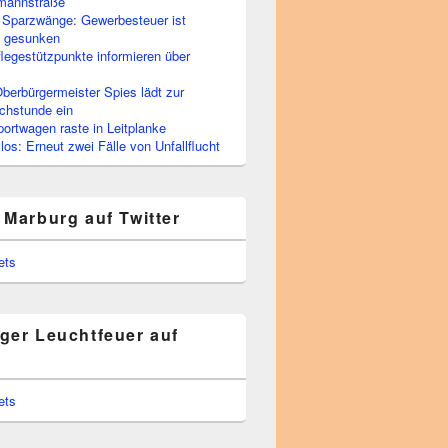
rmannstraße
 Sparzwänge: Gewerbesteuer ist
h gesunken
flegestützpunkte informieren über
berbürgermeister Spies lädt zur
chstunde ein
portwagen raste in Leitplanke
os: Erneut zwei Fälle von Unfallflucht
 Marburg auf Twitter
ets
ger Leuchtfeuer auf
ets