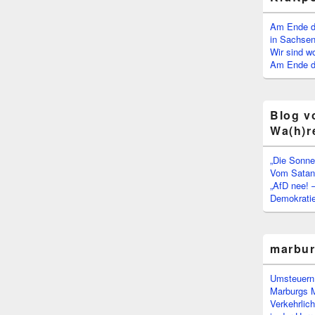
Am Ende d
in Sachsen
Wir sind w
Am Ende de
Blog v
Wa(h)r
„Die Sonne
Vom Satan 
„AfD nee! 
Demokratie
marbu
Umsteuern:
Marburgs 
Verkehrlic