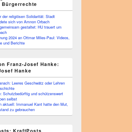
e Bürgerrechte
 der religiösen Solidarität: Stadt
edete sich von Amnon Orbach
emeinsam gestaltet: HU trauert um
bach
ihung 2024 an Ottmar Miles-Paul: Videos,
e und Berichte
on Franz-Josef Hanke:
Josef Hanke
anach: Leeres Geschwätz oder Lehren
schichte
: Schutzbedürftig und schützenswert
ben selbst
 aktuell: Immanuel Kant hatte den Mut,
stand zu gebrauchen
osts: KraftPosts