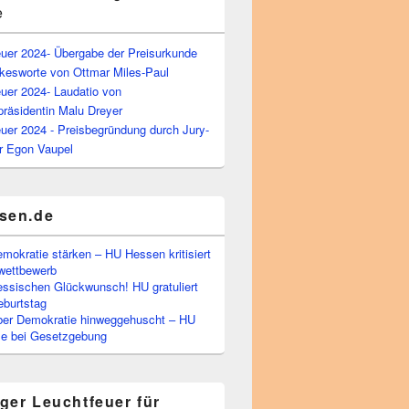
e
euer 2024- Übergabe der Preisurkunde
kesworte von Ottmar Miles-Paul
uer 2024- Laudatio von
präsidentin Malu Dreyer
uer 2024 - Preisbegründung durch Jury-
r Egon Vaupel
sen.de
emokratie stärken – HU Hessen kritisiert
wettbewerb
essischen Glückwunsch! HU gratuliert
burtstag
ber Demokratie hinweggehuscht – HU
Eile bei Gesetzgebung
ger Leuchtfeuer für