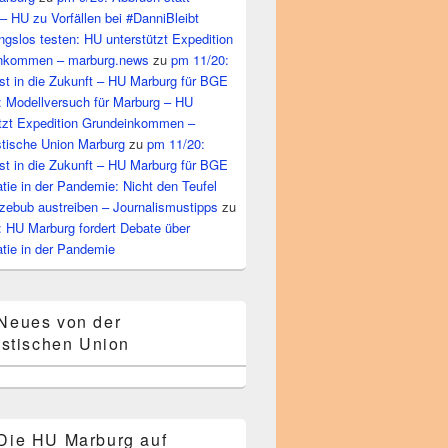
– HU zu Vorfällen bei #DanniBleibt
gslos testen: HU unterstützt Expedition
nkommen – marburg.news
zu
pm 11/20:
st in die Zukunft – HU Marburg für BGE
: Modellversuch für Marburg – HU
ützt Expedition Grundeinkommen –
tische Union Marburg
zu
pm 11/20:
st in die Zukunft – HU Marburg für BGE
ie in der Pandemie: Nicht den Teufel
zebub austreiben – Journalismustipps
zu
: HU Marburg fordert Debate über
tie in der Pandemie
rigem Zustand in Wommelshausen! – HU unterstützt Forderung na
Neues von der
stischen Union
Die HU Marburg auf