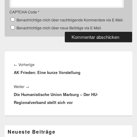
CAPTCHA Code
*
Benachrichtige mich über nachfolgende Kommentare via E-Mail.
Benachrichtige mich über neue Beiträge via E-Mail.
Beitragsnavigation
Vorheriger
←
Vorherige
AK Frieden: Eine kurze Vorstellung
Beitrag:
Nächster
Weiter
→
Die Humanistische Union Marburg – Der HU-
Beitrag:
Regionalverband stellt sich vor
Primärer
Neueste Beiträge
Seitenleisten