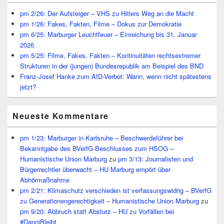
Widget-
Bereich
pm 2/26: Der Aufsteiger – VHS zu Hitlers Weg an die Macht
pm 1/26: Fakes, Fakten, Filme – Dokus zur Demokratie
pm 6/25: Marburger Leuchtfeuer – Einreichung bis 31. Januar
2026
pm 5/25: Filme, Fakes, Fakten – Kontinuitäten rechtsextremer
Strukturen in der (jungen) Bundesrepublik am Beispiel des BND
Franz-Josef Hanke zum AfD-Verbot: Wann, wenn nicht spätestens
jetzt?
Neueste Kommentare
pm 1/23: Marburger in Karlsruhe – Beschwerdeführer bei
Bekanntgabe des BVerfG-Beschlusses zum HSOG –
Humanistische Union Marburg
zu
pm 3/13: Journalisten und
Bürgerrechtler überwacht – HU Marburg empört über
Abhörmaßnahme
pm 2/21: Klimaschutz verschieden ist verfassungswidrig – BVerfG
zu Generationengerechtigkeit – Humanistische Union Marburg
zu
pm 9/20: Abbruch statt Absturz – HU zu Vorfällen bei
#DanniBleibt