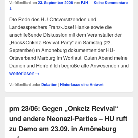
Veröffentlicht am
23. September 2006
von
FJH
—
Keine Kommentare
↓
Die Rede des HU-Ortsvorsitzenden und
Landessprechers Franz-Josef Hanke sowie die
anschließende Diskussion mit dem Veranstalter der
„Rock&Onkelz-Revival-Party“ am Samstag (23.
September) in Amöneburg dokumentiert der HU-
Ortsverband Marburg im Wortlaut. Guten Abend meine
Damen und Herren! Ich begrüße alle Anwesenden und
Die Menschenwürde ist unantastbar – auch von Nazis! – 
weiterlesen
→
Veröffentlicht unter
Debatten
|
Hinterlasse eine Antwort
pm 23/06: Gegen „Onkelz Revival“
und andere Neonazi-Parties – HU ruft
zu Demo am 23.09. in Amöneburg