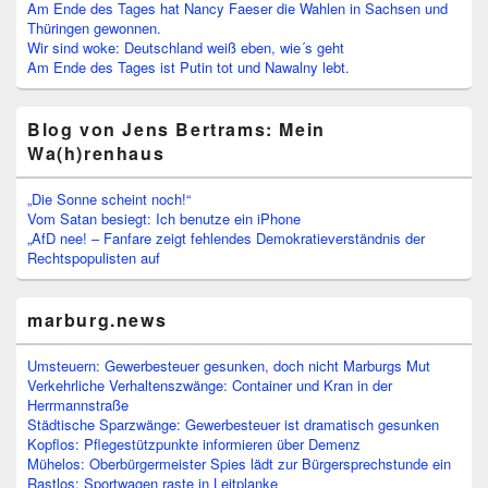
Am Ende des Tages hat Nancy Faeser die Wahlen in Sachsen und
Thüringen gewonnen.
Wir sind woke: Deutschland weiß eben, wie´s geht
Am Ende des Tages ist Putin tot und Nawalny lebt.
Blog von Jens Bertrams: Mein
Wa(h)renhaus
„Die Sonne scheint noch!“
Vom Satan besiegt: Ich benutze ein iPhone
„AfD nee! – Fanfare zeigt fehlendes Demokratieverständnis der
Rechtspopulisten auf
marburg.news
Umsteuern: Gewerbesteuer gesunken, doch nicht Marburgs Mut
Verkehrliche Verhaltenszwänge: Container und Kran in der
Herrmannstraße
Städtische Sparzwänge: Gewerbesteuer ist dramatisch gesunken
Kopflos: Pflegestützpunkte informieren über Demenz
Mühelos: Oberbürgermeister Spies lädt zur Bürgersprechstunde ein
Rastlos: Sportwagen raste in Leitplanke