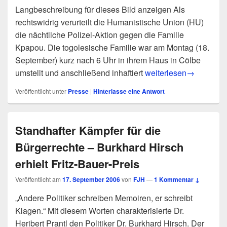
Langbeschreibung für dieses Bild anzeigen Als
rechtswidrig verurteilt die Humanistische Union (HU)
die nächtliche Polizei-Aktion gegen die Familie
Kpapou. Die togolesische Familie war am Montag (18.
September) kurz nach 6 Uhr in ihrem Haus in Cölbe
pm 22/06: Kinder nicht
umstellt und anschließend inhaftiert
weiterlesen
→
Veröffentlicht unter
Presse
|
Hinterlasse eine Antwort
Standhafter Kämpfer für die
Bürgerrechte – Burkhard Hirsch
erhielt Fritz-Bauer-Preis
Veröffentlicht am
17. September 2006
von
FJH
—
1 Kommentar ↓
„Andere Politiker schreiben Memoiren, er schreibt
Klagen.“ Mit diesem Worten charakterisierte Dr.
Heribert Prantl den Politiker Dr. Burkhard Hirsch. Der