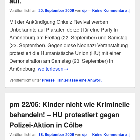
auf.
Veröffentlicht am
20. September 2006
von
dp
—
Keine Kommentare ↓
Mit der Ankündigung Onkelz Revival werben
Unbekannte auf Plakaten derzeit für eine Party in
Amöneburg am Freitag (22. September) und Samstag
(23. September). Gegen diese Neonazi-Veranstaltung
protestiert die Humanistische Union (HU) mit einer
Demonstration am Samstag (23. September) in
pm 23/06: Gegen „Onkelz Revival“ und andere
Amöneburg.
weiterlesen
→
Veröffentlicht unter
Presse
|
Hinterlasse eine Antwort
pm 22/06: Kinder nicht wie Kriminelle
behandeln! – HU protestiert gegen
Polizei-Aktion in Cölbe
Veröffentlicht am
18. September 2006
von
dp
—
Keine Kommentare ↓