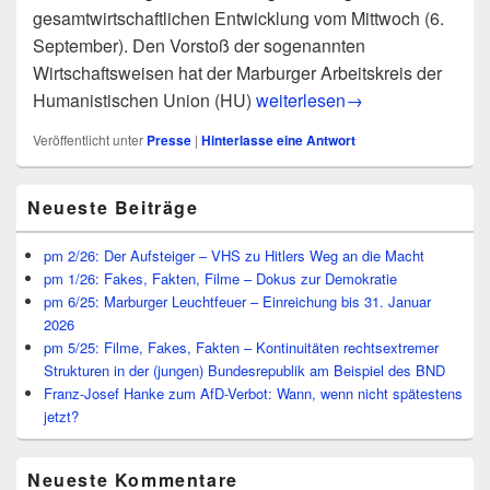
gesamtwirtschaftlichen Entwicklung vom Mittwoch (6.
September). Den Vorstoß der sogenannten
Wirtschaftsweisen hat der Marburger Arbeitskreis der
pm 21/06: Weder Wirtschafts-E
Humanistischen Union (HU)
weiterlesen
→
Veröffentlicht unter
Presse
|
Hinterlasse eine Antwort
Primärer
Neueste Beiträge
Seitenleisten
Widget-
Bereich
pm 2/26: Der Aufsteiger – VHS zu Hitlers Weg an die Macht
pm 1/26: Fakes, Fakten, Filme – Dokus zur Demokratie
pm 6/25: Marburger Leuchtfeuer – Einreichung bis 31. Januar
2026
pm 5/25: Filme, Fakes, Fakten – Kontinuitäten rechtsextremer
Strukturen in der (jungen) Bundesrepublik am Beispiel des BND
Franz-Josef Hanke zum AfD-Verbot: Wann, wenn nicht spätestens
jetzt?
Neueste Kommentare