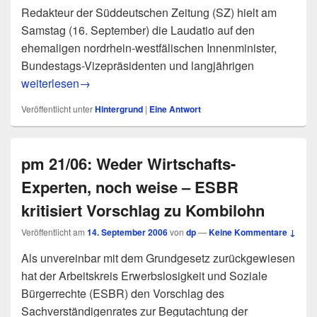
Redakteur der Süddeutschen Zeitung (SZ) hielt am
Samstag (16. September) die Laudatio auf den
ehemaligen nordrhein-westfälischen Innenminister,
Bundestags-Vizepräsidenten und langjährigen
Standhafter Kämpfer für die Bürgerrechte – Burkhard Hirsch 
weiterlesen
→
Veröffentlicht unter
Hintergrund
|
Eine
Antwort
pm 21/06: Weder Wirtschafts-
Experten, noch weise – ESBR
kritisiert Vorschlag zu Kombilohn
Veröffentlicht am
14. September 2006
von
dp
—
Keine Kommentare ↓
Als unvereinbar mit dem Grundgesetz zurückgewiesen
hat der Arbeitskreis Erwerbslosigkeit und Soziale
Bürgerrechte (ESBR) den Vorschlag des
Sachverständigenrates zur Begutachtung der