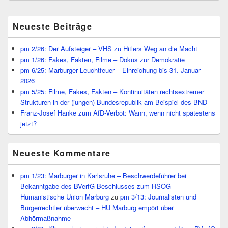
Primärer
Neueste Beiträge
Seitenleisten
Widget-
Bereich
pm 2/26: Der Aufsteiger – VHS zu Hitlers Weg an die Macht
pm 1/26: Fakes, Fakten, Filme – Dokus zur Demokratie
pm 6/25: Marburger Leuchtfeuer – Einreichung bis 31. Januar
2026
pm 5/25: Filme, Fakes, Fakten – Kontinuitäten rechtsextremer
Strukturen in der (jungen) Bundesrepublik am Beispiel des BND
Franz-Josef Hanke zum AfD-Verbot: Wann, wenn nicht spätestens
jetzt?
Neueste Kommentare
pm 1/23: Marburger in Karlsruhe – Beschwerdeführer bei
Bekanntgabe des BVerfG-Beschlusses zum HSOG –
Humanistische Union Marburg
zu
pm 3/13: Journalisten und
Bürgerrechtler überwacht – HU Marburg empört über
Abhörmaßnahme