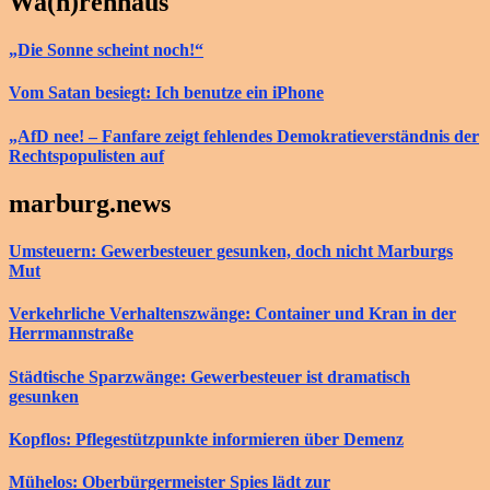
Wa(h)renhaus
„Die Sonne scheint noch!“
Vom Satan besiegt: Ich benutze ein iPhone
„AfD nee! – Fanfare zeigt fehlendes Demokratieverständnis der
Rechtspopulisten auf
marburg.news
Umsteuern: Gewerbesteuer gesunken, doch nicht Marburgs
Mut
Verkehrliche Verhaltenszwänge: Container und Kran in der
Herrmannstraße
Städtische Sparzwänge: Gewerbesteuer ist dramatisch
gesunken
Kopflos: Pflegestützpunkte informieren über Demenz
Mühelos: Oberbürgermeister Spies lädt zur