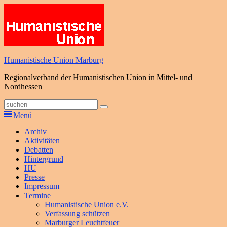
Zum
Inhalt
springen
Humanistische Union Marburg
Regionalverband der Humanistischen Union in Mittel- und
Nordhessen
Suche
Suchen
nach:
Menü
Primäres
Archiv
Aktivitäten
Menü
Debatten
Hintergrund
HU
Presse
Impressum
Termine
Humanistische Union e.V.
Verfassung schützen
Marburger Leuchtfeuer