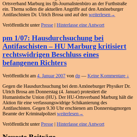
Ortsverband Marburg ins fjh-Journalistenbüro an der Furthstraße
ein. Thema sollen die aktuellen Angriffe auf den Amöneburger
pm
Antifaschisten Dr. Ulrich Brosa und auf den
weiterlesen
→
2/07:
Veröffentlicht unter
Presse
|
Hinterlasse eine Antwort
Untaugliche
Einschüchterungsversuc
–
pm 1/07: Hausdurchsuchung bei
Einladung
Antifaschisten – HU Marburg kritisiert
zur
Pressekonferenz
rechtswidrigen Beschluss eines
am
befangenen Richters
8.1.2007
um
11
Veröffentlicht am
4. Januar 2007
von
dp
—
Keine Kommentare ↓
Uhr
Gegen die Hausdurchsuchung bei dem Amöneburger Physiker Dr.
Ulrich Brosa am Donnerstag (4. Januar) protestiert die
Humanistische Union (HU). Der HU-Ortsverband Marburg hält die
Aktion für eine verfassungswidrige Schikanierung des
Antifaschisten. Gegen 9.30 Uhr erschienen am Donnerstagmorgen
pm
Beamte der Kriminalpolizei
weiterlesen
→
1/07:
Veröffentlicht unter
Presse
|
Hinterlasse eine Antwort
Hausdurchsuchung
bei
Primärer
Antifaschisten