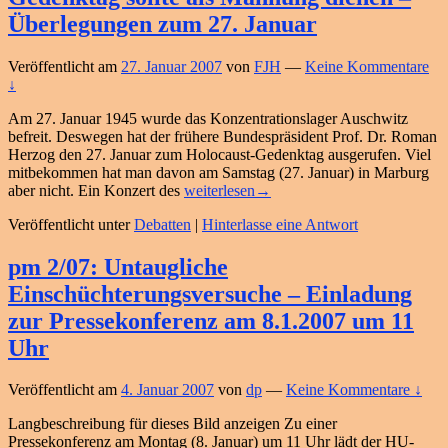
gegen
Überlegungen zum 27. Januar
die
Taliban!
–
Veröffentlicht am
27. Januar 2007
von
FJH
—
Keine Kommentare
HU
↓
Marburg
besorgt
Am 27. Januar 1945 wurde das Konzentrationslager Auschwitz
über
befreit. Deswegen hat der frühere Bundespräsident Prof. Dr. Roman
Bundeswehr-
Herzog den 27. Januar zum Holocaust-Gedenktag ausgerufen. Viel
Pläne
mitbekommen hat man davon am Samstag (27. Januar) in Marburg
Gedenktag
aber nicht. Ein Konzert des
weiterlesen
→
sollte
Veröffentlicht unter
Debatten
|
Hinterlasse eine Antwort
als
Mahnung
dienen
pm 2/07: Untaugliche
–
Einschüchterungsversuche – Einladung
Überlegungen
zum
zur Pressekonferenz am 8.1.2007 um 11
27.
Uhr
Januar
Veröffentlicht am
4. Januar 2007
von
dp
—
Keine Kommentare ↓
Langbeschreibung für dieses Bild anzeigen Zu einer
Pressekonferenz am Montag (8. Januar) um 11 Uhr lädt der HU-