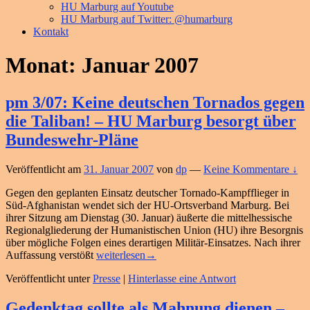
HU Marburg auf Youtube
HU Marburg auf Twitter: @humarburg
Kontakt
Monat:
Januar 2007
pm 3/07: Keine deutschen Tornados gegen
die Taliban! – HU Marburg besorgt über
Bundeswehr-Pläne
Veröffentlicht am
31. Januar 2007
von
dp
—
Keine Kommentare ↓
Gegen den geplanten Einsatz deutscher Tornado-Kampfflieger in
Süd-Afghanistan wendet sich der HU-Ortsverband Marburg. Bei
ihrer Sitzung am Dienstag (30. Januar) äußerte die mittelhessische
Regionalgliederung der Humanistischen Union (HU) ihre Besorgnis
über mögliche Folgen eines derartigen Militär-Einsatzes. Nach ihrer
pm
Auffassung verstößt
weiterlesen
→
3/07:
Veröffentlicht unter
Presse
|
Hinterlasse eine Antwort
Keine
deutschen
Tornados
Gedenktag sollte als Mahnung dienen –