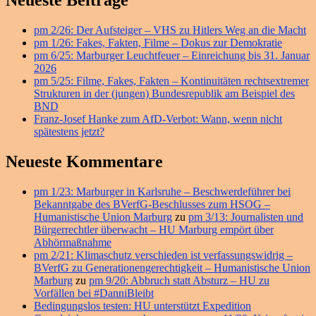
Neueste Beiträge
–
Seitenleisten
HU
pm 2/26: Der Aufsteiger – VHS zu Hitlers Weg an die Macht
Widget-
Marburg
pm 1/26: Fakes, Fakten, Filme – Dokus zur Demokratie
kritisiert
Bereich
pm 6/25: Marburger Leuchtfeuer – Einreichung bis 31. Januar
rechtswidrigen
2026
Beschluss
pm 5/25: Filme, Fakes, Fakten – Kontinuitäten rechtsextremer
eines
Strukturen in der (jungen) Bundesrepublik am Beispiel des
befangenen
BND
Richters
Franz-Josef Hanke zum AfD-Verbot: Wann, wenn nicht
spätestens jetzt?
Neueste Kommentare
pm 1/23: Marburger in Karlsruhe – Beschwerdeführer bei
Bekanntgabe des BVerfG-Beschlusses zum HSOG –
Humanistische Union Marburg
zu
pm 3/13: Journalisten und
Bürgerrechtler überwacht – HU Marburg empört über
Abhörmaßnahme
pm 2/21: Klimaschutz verschieden ist verfassungswidrig –
BVerfG zu Generationengerechtigkeit – Humanistische Union
Marburg
zu
pm 9/20: Abbruch statt Absturz – HU zu
Vorfällen bei #DanniBleibt
Bedingungslos testen: HU unterstützt Expedition