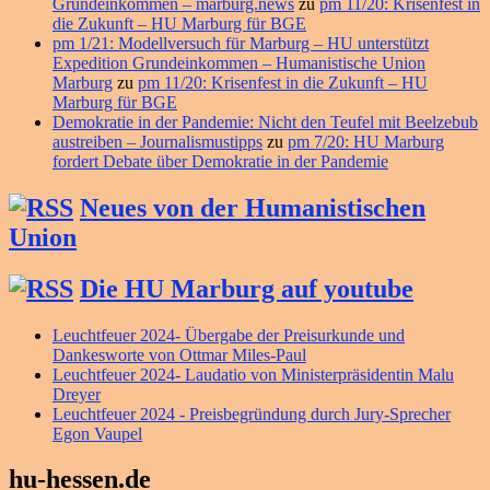
Grundeinkommen – marburg.news
zu
pm 11/20: Krisenfest in
die Zukunft – HU Marburg für BGE
pm 1/21: Modellversuch für Marburg – HU unterstützt
Expedition Grundeinkommen – Humanistische Union
Marburg
zu
pm 11/20: Krisenfest in die Zukunft – HU
Marburg für BGE
Demokratie in der Pandemie: Nicht den Teufel mit Beelzebub
austreiben – Journalismustipps
zu
pm 7/20: HU Marburg
fordert Debate über Demokratie in der Pandemie
Neues von der Humanistischen
Union
Die HU Marburg auf youtube
Leuchtfeuer 2024- Übergabe der Preisurkunde und
Dankesworte von Ottmar Miles-Paul
Leuchtfeuer 2024- Laudatio von Ministerpräsidentin Malu
Dreyer
Leuchtfeuer 2024 - Preisbegründung durch Jury-Sprecher
Egon Vaupel
hu-hessen.de