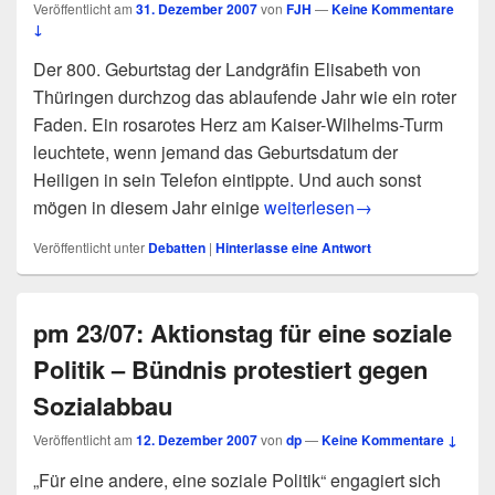
Veröffentlicht am
31. Dezember 2007
von
FJH
—
Keine Kommentare
↓
Der 800. Geburtstag der Landgräfin Elisabeth von
Thüringen durchzog das ablaufende Jahr wie ein roter
Faden. Ein rosarotes Herz am Kaiser-Wilhelms-Turm
leuchtete, wenn jemand das Geburtsdatum der
Heiligen in sein Telefon eintippte. Und auch sonst
Eine „Heilige“ in aller Munde
mögen in diesem Jahr einige
weiterlesen
→
Veröffentlicht unter
Debatten
|
Hinterlasse eine Antwort
pm 23/07: Aktionstag für eine soziale
Politik – Bündnis protestiert gegen
Sozialabbau
Veröffentlicht am
12. Dezember 2007
von
dp
—
Keine Kommentare ↓
„Für eine andere, eine soziale Politik“ engagiert sich