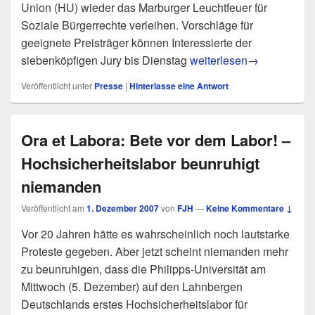
Union (HU) wieder das Marburger Leuchtfeuer für
Soziale Bürgerrechte verleihen. Vorschläge für
geeignete Preisträger können Interessierte der
pm 22/07: Auch 2008 wied
siebenköpfigen Jury bis Dienstag
weiterlesen
→
Veröffentlicht unter
Presse
|
Hinterlasse eine Antwort
Ora et Labora: Bete vor dem Labor! –
Hochsicherheitslabor beunruhigt
niemanden
Veröffentlicht am
1. Dezember 2007
von
FJH
—
Keine Kommentare ↓
Vor 20 Jahren hätte es wahrscheinlich noch lautstarke
Proteste gegeben. Aber jetzt scheint niemanden mehr
zu beunruhigen, dass die Philipps-Universität am
Mittwoch (5. Dezember) auf den Lahnbergen
Deutschlands erstes Hochsicherheitslabor für