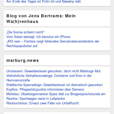
Am Ende des Tages ist Putin tot und Nawalny lebt.
Blog von Jens Bertrams: Mein
Wa(h)renhaus
„Die Sonne scheint noch!“
Vom Satan besiegt: Ich benutze ein iPhone
„AfD nee! – Fanfare zeigt fehlendes Demokratieverständnis der
Rechtspopulisten auf
marburg.news
Umsteuern: Gewerbesteuer gesunken, doch nicht Marburgs Mut
Verkehrliche Verhaltenszwänge: Container und Kran in der
Herrmannstraße
Städtische Sparzwänge: Gewerbesteuer ist dramatisch gesunken
Kopflos: Pflegestützpunkte informieren über Demenz
Mühelos: Oberbürgermeister Spies lädt zur Bürgersprechstunde ein
Rastlos: Sportwagen raste in Leitplanke
Rücksichtslos: Erneut zwei Fälle von Unfallflucht