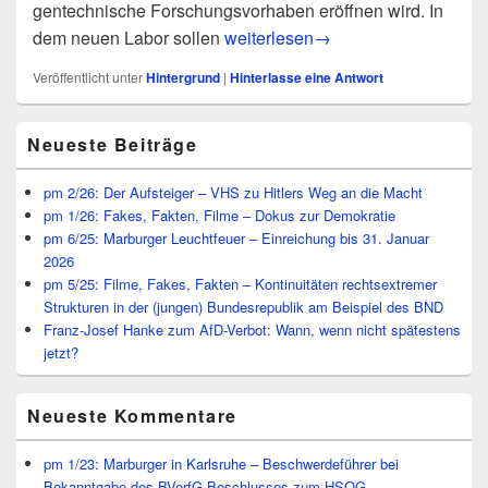
gentechnische Forschungsvorhaben eröffnen wird. In
Ora et Labora: Bete vor dem Labo
dem neuen Labor sollen
weiterlesen
→
Veröffentlicht unter
Hintergrund
|
Hinterlasse eine Antwort
Primärer
Neueste Beiträge
Seitenleisten
Widget-
Bereich
pm 2/26: Der Aufsteiger – VHS zu Hitlers Weg an die Macht
pm 1/26: Fakes, Fakten, Filme – Dokus zur Demokratie
pm 6/25: Marburger Leuchtfeuer – Einreichung bis 31. Januar
2026
pm 5/25: Filme, Fakes, Fakten – Kontinuitäten rechtsextremer
Strukturen in der (jungen) Bundesrepublik am Beispiel des BND
Franz-Josef Hanke zum AfD-Verbot: Wann, wenn nicht spätestens
jetzt?
Neueste Kommentare
pm 1/23: Marburger in Karlsruhe – Beschwerdeführer bei
Bekanntgabe des BVerfG-Beschlusses zum HSOG –