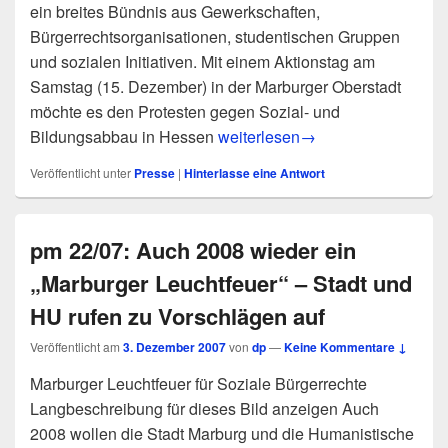
ein breites Bündnis aus Gewerkschaften,
Bürgerrechtsorganisationen, studentischen Gruppen
und sozialen Initiativen. Mit einem Aktionstag am
Samstag (15. Dezember) in der Marburger Oberstadt
möchte es den Protesten gegen Sozial- und
pm 23/07: Aktionstag für eine so
Bildungsabbau in Hessen
weiterlesen
→
Veröffentlicht unter
Presse
|
Hinterlasse eine Antwort
pm 22/07: Auch 2008 wieder ein
„Marburger Leuchtfeuer“ – Stadt und
HU rufen zu Vorschlägen auf
Veröffentlicht am
3. Dezember 2007
von
dp
—
Keine Kommentare ↓
Marburger Leuchtfeuer für Soziale Bürgerrechte
Langbeschreibung für dieses Bild anzeigen Auch
2008 wollen die Stadt Marburg und die Humanistische