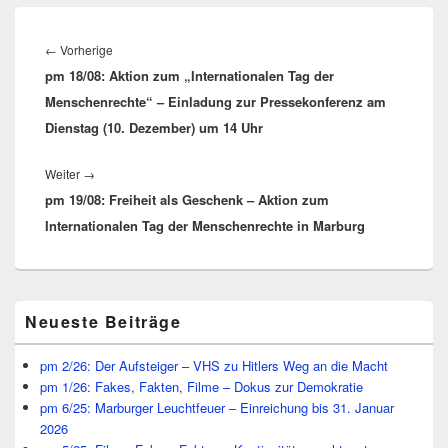
Beitragsnavigation
Vorheriger
←
Vorherige
pm 18/08: Aktion zum „Internationalen Tag der
Beitrag:
Menschenrechte“ – Einladung zur Pressekonferenz am
Dienstag (10. Dezember) um 14 Uhr
Nächster
Weiter
→
pm 19/08: Freiheit als Geschenk – Aktion zum
Beitrag:
Internationalen Tag der Menschenrechte in Marburg
Primärer
Neueste Beiträge
Seitenleisten
Widget-
Bereich
pm 2/26: Der Aufsteiger – VHS zu Hitlers Weg an die Macht
pm 1/26: Fakes, Fakten, Filme – Dokus zur Demokratie
pm 6/25: Marburger Leuchtfeuer – Einreichung bis 31. Januar
2026