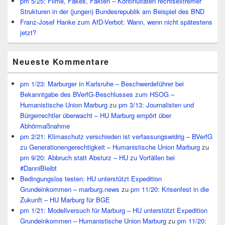
pm 5/25: Filme, Fakes, Fakten – Kontinuitäten rechtsextremer
Strukturen in der (jungen) Bundesrepublik am Beispiel des BND
Franz-Josef Hanke zum AfD-Verbot: Wann, wenn nicht spätestens
jetzt?
Neueste Kommentare
pm 1/23: Marburger in Karlsruhe – Beschwerdeführer bei
Bekanntgabe des BVerfG-Beschlusses zum HSOG –
Humanistische Union Marburg
zu
pm 3/13: Journalisten und
Bürgerrechtler überwacht – HU Marburg empört über
Abhörmaßnahme
pm 2/21: Klimaschutz verschieden ist verfassungswidrig – BVerfG
zu Generationengerechtigkeit – Humanistische Union Marburg
zu
pm 9/20: Abbruch statt Absturz – HU zu Vorfällen bei
#DanniBleibt
Bedingungslos testen: HU unterstützt Expedition
Grundeinkommen – marburg.news
zu
pm 11/20: Krisenfest in die
Zukunft – HU Marburg für BGE
pm 1/21: Modellversuch für Marburg – HU unterstützt Expedition
Grundeinkommen – Humanistische Union Marburg
zu
pm 11/20: