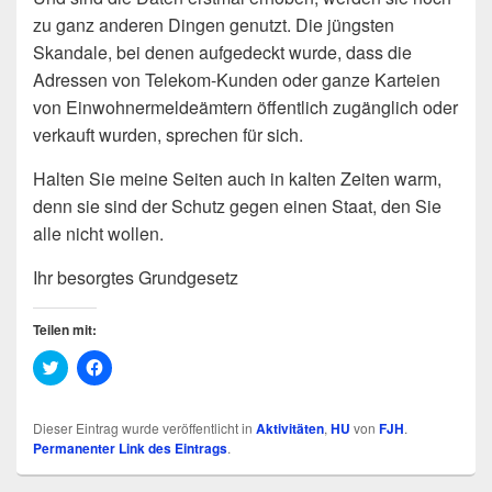
zu ganz anderen Dingen genutzt. Die jüngsten
Skandale, bei denen aufgedeckt wurde, dass die
Adressen von Telekom-Kunden oder ganze Karteien
von Einwohnermeldeämtern öffentlich zugänglich oder
verkauft wurden, sprechen für sich.
Halten Sie meine Seiten auch in kalten Zeiten warm,
denn sie sind der Schutz gegen einen Staat, den Sie
alle nicht wollen.
Ihr besorgtes Grundgesetz
Teilen mit:
K
K
l
l
i
i
c
c
k
k
Dieser Eintrag wurde veröffentlicht in
Aktivitäten
,
HU
von
FJH
.
,
,
Permanenter Link des Eintrags
.
u
u
m
m
ü
a