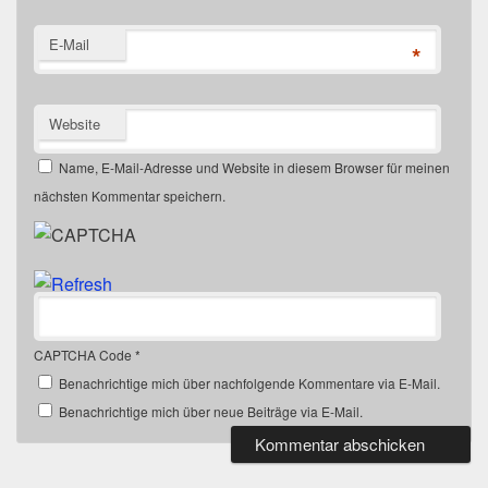
e
e
r
r
g
g
E-Mail
*
e
e
ö
ö
f
f
f
f
n
n
e
e
Website
t
t
)
)
Name, E-Mail-Adresse und Website in diesem Browser für meinen
nächsten Kommentar speichern.
CAPTCHA Code
*
Benachrichtige mich über nachfolgende Kommentare via E-Mail.
Benachrichtige mich über neue Beiträge via E-Mail.