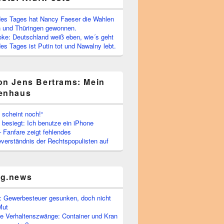
es Tages hat Nancy Faeser die Wahlen
 und Thüringen gewonnen.
oke: Deutschland weiß eben, wie´s geht
s Tages ist Putin tot und Nawalny lebt.
on Jens Bertrams: Mein
enhaus
 scheint noch!“
besiegt: Ich benutze ein iPhone
– Fanfare zeigt fehlendes
verständnis der Rechtspopulisten auf
rg.news
 Gewerbesteuer gesunken, doch nicht
Mut
he Verhaltenszwänge: Container und Kran