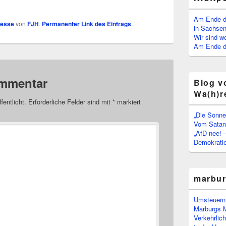
Am Ende d
resse
von
FJH
.
Permanenter Link des Eintrags
.
in Sachsen
Wir sind w
Am Ende de
ommentar
Blog v
Wa(h)r
fentlicht.
Erforderliche Felder sind mit
*
markiert
„Die Sonne
Vom Satan 
„AfD nee! 
Demokratie
marbu
Umsteuern:
Marburgs 
Verkehrlic