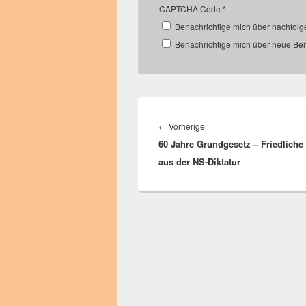
CAPTCHA Code
*
Benachrichtige mich über nachfol
Benachrichtige mich über neue Beit
Beitragsnavigation
Vorheriger
←
Vorherige
60 Jahre Grundgesetz – Friedliche
Beitrag:
aus der NS-Diktatur