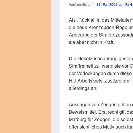
Veröffentlicht am
31. Mai 2009
von
FJH
Als „Rückfall in das Mittelalt
die neue Kronzeugen-Regelun
Änderung der Strafprozessordn
sie aber nicht in Kraft.
Die Gesetzesänderung gesteht 
Straffreiheit zu, wenn sie vo
der Verlockungen durch diese
HU-Arbeitskreis „Justizreform
allerdings an.
Aussagen von Zeugen gelten o
Beweismittel. Erst recht gilt
Marburg für Zeugen, die selbst 
offensichtliches Motiv auch fü