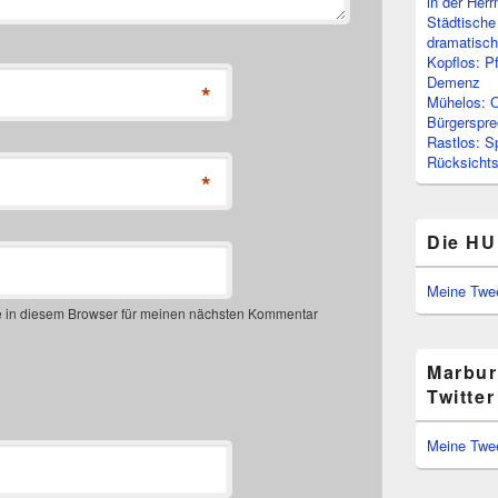
in der Her
Städtische
dramatisc
Kopflos: P
Demenz
*
Mühelos: O
Bürgerspre
Rastlos: S
Rücksichtsl
*
Die HU
Meine Twe
 in diesem Browser für meinen nächsten Kommentar
Marbur
Twitter
Meine Twe