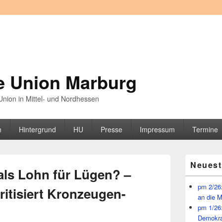
e Union Marburg
nion in Mittel- und Nordhessen
n
Hintergrund
HU
Presse
Impressum
Termine
Primärer
Neuest
Seitenleisten
 als Lohn für Lügen? –
Widget-
Bereich
pm 2/26:
ritisiert Kronzeugen-
an die 
pm 1/26
Demokra