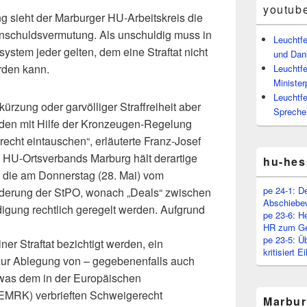
youtub
 sieht der Marburger HU-Arbeitskreis die
nschuldsvermutung. Als unschuldig muss in
Leuchtf
stem jeder gelten, dem eine Straftat nicht
und Dan
rden kann.
Leuchtfe
Minister
Leuchtfe
ürzung oder garvölliger Straffreiheit aber
Spreche
den mit Hilfe der Kronzeugen-Regelung
echt eintauschen“, erläuterte Franz-Josef
 HU-Ortsverbands Marburg hält derartige
hu-hes
ls die am Donnerstag (28. Mai) vom
pe 24-1: D
derung der StPO, wonach „Deals“ zwischen
Abschiebe
digung rechtlich geregelt werden. Aufgrund
pe 23-6: H
HR zum Ge
pe 23-5: Ü
ner Straftat bezichtigt werden, ein
kritisiert 
zur Ablegung von – gegebenenfalls auch
 was dem in der Europäischen
EMRK) verbrieften Schweigerecht
Marbur