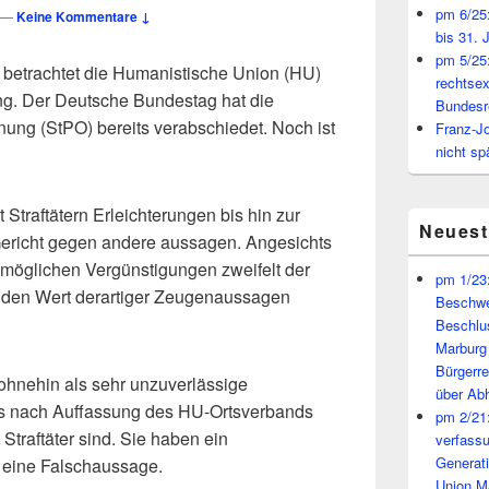
pm 6/25:
—
Keine Kommentare ↓
bis 31. 
pm 5/25:
er“ betrachtet die Humanistische Union (HU)
rechtsex
g. Der Deutsche Bundestag hat die
Bundesr
ung (StPO) bereits verabschiedet. Noch ist
Franz-J
nicht sp
Straftätern Erleichterungen bis hin zur
Neues
r Gericht gegen andere aussagen. Angesichts
 möglichen Vergünstigungen zweifelt der
pm 1/23:
“ den Wert derartiger Zeugenaussagen
Beschwe
Beschlu
Marburg
Bürgerr
hnehin als sehr unzuverlässige
über A
 das nach Auffassung des HU-Ortsverbands
pm 2/21:
Straftäter sind. Sie haben ein
verfass
Generat
r eine Falschaussage.
Union M