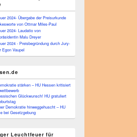
e
euer 2024- Übergabe der Preisurkunde
kesworte von Ottmar Miles-Paul
uer 2024- Laudatio von
präsidentin Malu Dreyer
uer 2024 - Preisbegründung durch Jury-
r Egon Vaupel
sen.de
emokratie stärken – HU Hessen kritisiert
wettbewerb
essischen Glückwunsch! HU gratuliert
burtstag
ber Demokratie hinweggehuscht – HU
Eile bei Gesetzgebung
ger Leuchtfeuer für