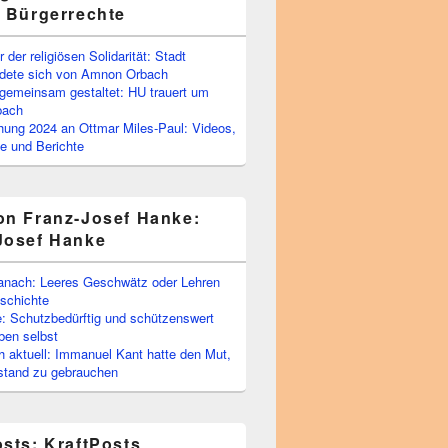
e Bürgerrechte
 der religiösen Solidarität: Stadt
edete sich von Amnon Orbach
emeinsam gestaltet: HU trauert um
bach
ihung 2024 an Ottmar Miles-Paul: Videos,
e und Berichte
on Franz-Josef Hanke:
Josef Hanke
anach: Leeres Geschwätz oder Lehren
schichte
: Schutzbedürftig und schützenswert
ben selbst
 aktuell: Immanuel Kant hatte den Mut,
stand zu gebrauchen
osts: KraftPosts