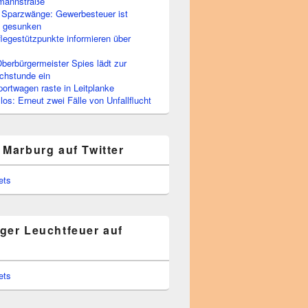
rmannstraße
 Sparzwänge: Gewerbesteuer ist
h gesunken
flegestützpunkte informieren über
berbürgermeister Spies lädt zur
chstunde ein
portwagen raste in Leitplanke
os: Erneut zwei Fälle von Unfallflucht
 Marburg auf Twitter
ets
ger Leuchtfeuer auf
ets