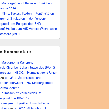
 Marburger Leuchtfeuer – Einreichung
Januar 2026
 Filme, Fakes, Fakten – Kontinuitäten
tremer Strukturen in der (jungen)
epublik am Beispiel des BND
osef Hanke zum AfD-Verbot: Wann, wenn
ätestens jetzt?
te Kommentare
 Marburger in Karlsruhe –
rdeführer bei Bekanntgabe des BVerfG-
sses zum HSOG – Humanistische Union
zu
pm 3/13: Journalisten und
echtler überwacht – HU Marburg empört
bhörmaßnahme
 Klimaschutz verschieden ist
ungswidrig – BVerfG zu
ionengerechtigkeit – Humanistische
arburg
zu
pm 9/20: Abbruch statt