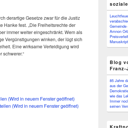
sozial
Leuchtfeuer
ch derartige Gesetze zwar für die Justiz
verabschi
lte Hanke fest. „Die Freiheitsrechte der
Gemeinde g
Amnon Or
ber immer weiter eingeschränkt. Wem als
Preisverle
e Vergünstigungen winken, der lügt sich
Manuskript
eiheit. Eine wirksame Verteidigung wird
r schwerer.“
Blog v
Franz-
85 Jahre d
aus der Ge
Demokratie
wie das Le
eilen (Wird in neuem Fenster geöffnet)
Immer noch
teilen (Wird in neuem Fenster geöffnet)
seinen Ver
Kraftp