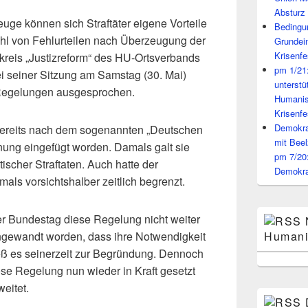
Absturz 
uge können sich Straftäter eigene Vorteile
Bedingun
ahl von Fehlurteilen nach Überzeugung der
Grundei
Krisenfe
skreis „Justizreform“ des HU-Ortsverbands
pm 1/21
i seiner Sitzung am Samstag (30. Mai)
unterst
Regelungen ausgesprochen.
Humanis
Krisenfe
Demokrat
bereits nach dem sogenannten „Deutschen
mit Beel
dnung eingefügt worden. Damals galt sie
pm 7/20
stischer Straftaten. Auch hatte der
Demokra
mals vorsichtshalber zeitlich begrenzt.
er Bundestag diese Regelung nicht weiter
 angewandt worden, dass ihre Notwendigkeit
Humani
eß es seinerzeit zur Begründung. Dennoch
se Regelung nun wieder in Kraft gesetzt
eitet.