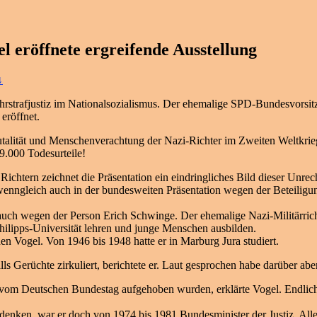
 eröffnete ergreifende Ausstellung
↓
Wehrstrafjustiz im Nationalsozialismus. Der ehemalige SPD-Bundesvors
eröffnet.
utalität und Menschenverachtung der Nazi-Richter im Zweiten Weltkrieg
9.000 Todesurteile!
Richtern zeichnet die Präsentation ein eindringliches Bild dieser Unrec
 wenngleich auch in der bundesweiten Präsentation wegen der Beteiligu
ch wegen der Person Erich Schwinge. Der ehemalige Nazi-Militärrich
ilipps-Universität lehren und junge Menschen ausbilden.
en Vogel. Von 1946 bis 1948 hatte er in Marburg Jura studiert.
ls Gerüchte zirkuliert, berichtete er. Laut gesprochen habe darüber ab
07 vom Deutschen Bundestag aufgehoben wurden, erklärte Vogel. Endlich
enken, war er doch von 1974 bis 1981 Bundesminister der Justiz. Aller