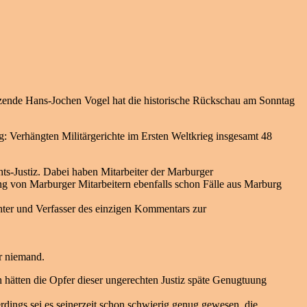
itzende Hans-Jochen Vogel hat die historische Rückschau am Sonntag
: Verhängten Militärgerichte im Ersten Weltkrieg insgesamt 48
hts-Justiz. Dabei haben Mitarbeiter der Marburger
ng von Marburger Mitarbeitern ebenfalls schon Fälle aus Marburg
ter und Verfasser des einzigen Kommentars zur
er niemand.
 hätten die Opfer dieser ungerechten Justiz späte Genugtuung
dings sei es seinerzeit schon schwierig genug gewesen, die