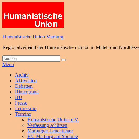
Zum
Inhalt
springen
Humanistische Union Marburg
Regionalverband der Humanistischen Union in Mittel- und Nordhess
Suche
Suchen
nach:
Menü
Primäres
Archiv
Aktivitäten
Menü
Debatten
Hintergrund
HU
Presse
Impressum
Termine
Humanistische Union e.V.
Verfassung schützen
Marburger Leuchtfeuer
HU Marburg auf Youtube