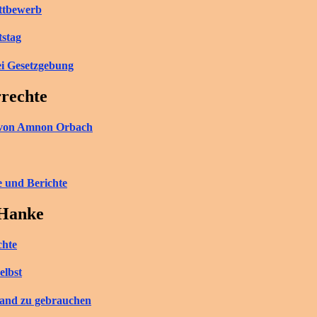
ettbewerb
tstag
ei Gesetzgebung
rrechte
ch von Amnon Orbach
e und Berichte
 Hanke
chte
elbst
tand zu gebrauchen