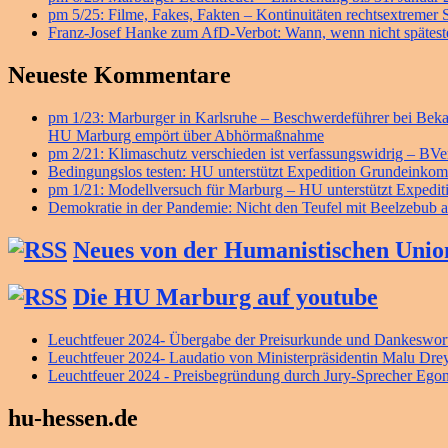
pm 5/25: Filme, Fakes, Fakten – Kontinuitäten rechtsextremer
Franz-Josef Hanke zum AfD-Verbot: Wann, wenn nicht späteste
Neueste Kommentare
pm 1/23: Marburger in Karlsruhe – Beschwerdeführer bei B
HU Marburg empört über Abhörmaßnahme
pm 2/21: Klimaschutz verschieden ist verfassungswidrig – BV
Bedingungslos testen: HU unterstützt Expedition Grundeink
pm 1/21: Modellversuch für Marburg – HU unterstützt Exped
Demokratie in der Pandemie: Nicht den Teufel mit Beelzebub a
Neues von der Humanistischen Unio
Die HU Marburg auf youtube
Leuchtfeuer 2024- Übergabe der Preisurkunde und Dankeswort
Leuchtfeuer 2024- Laudatio von Ministerpräsidentin Malu Dre
Leuchtfeuer 2024 - Preisbegründung durch Jury-Sprecher Ego
hu-hessen.de