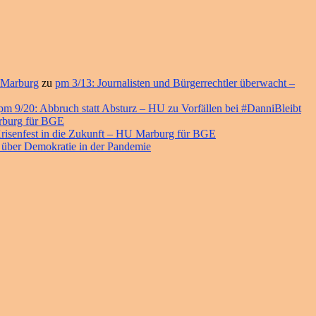
 Marburg
zu
pm 3/13: Journalisten und Bürgerrechtler überwacht –
pm 9/20: Abbruch statt Absturz – HU zu Vorfällen bei #DanniBleibt
arburg für BGE
risenfest in die Zukunft – HU Marburg für BGE
 über Demokratie in der Pandemie