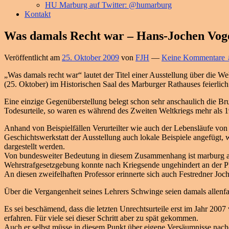
HU Marburg auf Twitter: @humarburg
Kontakt
Was damals Recht war – Hans-Jochen Vogel
Veröffentlicht am
25. Oktober 2009
von
FJH
—
Keine Kommentare 
„Was damals recht war“ lautet der Titel einer Ausstellung über die 
(25. Oktober) im Historischen Saal des Marburger Rathauses feierlich 
Eine einzige Gegenüberstellung belegt schon sehr anschaulich die Br
Todesurteile, so waren es während des Zweiten Weltkriegs mehr als 1
Anhand von Beispielfällen Verurteilter wie auch der Lebensläufe von 
Geschichtswerkstatt der Ausstellung auch lokale Beispiele angefügt,
dargestellt werden.
Von bundesweiter Bedeutung in diesem Zusammenhang ist marburg au
Wehrstrafgesetzgebung konnte nach Kriegsende ungehindert an der Ph
An diesen zweifelhaften Professor erinnerte sich auch Festredner Joch
Über die Vergangenheit seines Lehrers Schwinge seien damals allenfal
Es sei beschämend, dass die letzten Unrechtsurteile erst im Jahr 20
erfahren. Für viele sei dieser Schritt aber zu spät gekommen.
Auch er selbst müsse in diesem Punkt über eigene Versäumnisse nachd