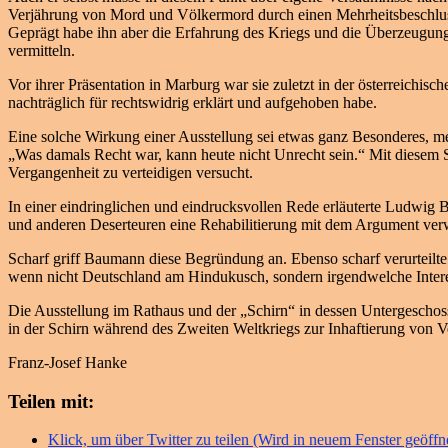
Verjährung von Mord und Völkermord durch einen Mehrheitsbeschlu
Geprägt habe ihn aber die Erfahrung des Kriegs und die Überzeugung,
vermitteln.
Vor ihrer Präsentation in Marburg war sie zuletzt in der österreichisc
nachträglich für rechtswidrig erklärt und aufgehoben habe.
Eine solche Wirkung einer Ausstellung sei etwas ganz Besonderes, mei
„Was damals Recht war, kann heute nicht Unrecht sein.“ Mit diesem S
Vergangenheit zu verteidigen versucht.
In einer eindringlichen und eindrucksvollen Rede erläuterte Ludwig 
und anderen Deserteuren eine Rehabilitierung mit dem Argument ver
Scharf griff Baumann diese Begründung an. Ebenso scharf verurteilt
wenn nicht Deutschland am Hindukusch, sondern irgendwelche Intere
Die Ausstellung im Rathaus und der „Schirn“ in dessen Untergeschoss
in der Schirn während des Zweiten Weltkriegs zur Inhaftierung von Veru
Franz-Josef Hanke
Teilen mit:
Klick, um über Twitter zu teilen (Wird in neuem Fenster geöffn