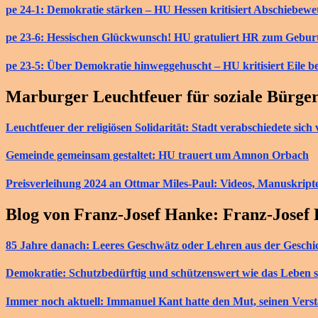
pe 24-1: Demokratie stärken – HU Hessen kritisiert Abschiebew
pe 23-6: Hessischen Glückwunsch! HU gratuliert HR zum Gebur
pe 23-5: Über Demokratie hinweggehuscht – HU kritisiert Eile b
Marburger Leuchtfeuer für soziale Bürge
Leuchtfeuer der religiösen Solidarität: Stadt verabschiedete si
Gemeinde gemeinsam gestaltet: HU trauert um Amnon Orbach
Preisverleihung 2024 an Ottmar Miles-Paul: Videos, Manuskript
Blog von Franz-Josef Hanke: Franz-Josef
85 Jahre danach: Leeres Geschwätz oder Lehren aus der Geschi
Demokratie: Schutzbedürftig und schützenswert wie das Leben s
Immer noch aktuell: Immanuel Kant hatte den Mut, seinen Vers