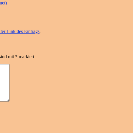
net)
er Link des Eintrags
.
sind mit
*
markiert