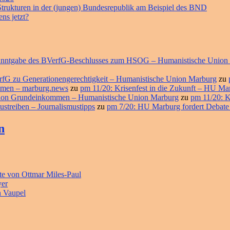
 Strukturen in der (jungen) Bundesrepublik am Beispiel des BND
ns jetzt?
ekanntgabe des BVerfG-Beschlusses zum HSOG – Humanistische Union
erfG zu Generationengerechtigkeit – Humanistische Union Marburg
zu
ommen – marburg.news
zu
pm 11/20: Krisenfest in die Zukunft – HU M
ition Grundeinkommen – Humanistische Union Marburg
zu
pm 11/20: K
ustreiben – Journalismustipps
zu
pm 7/20: HU Marburg fordert Debate
n
e von Ottmar Miles-Paul
yer
n Vaupel