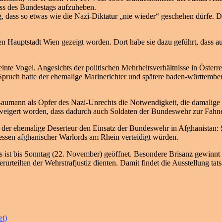
ss des Bundestags aufzuheben.
 dass so etwas wie die Nazi-Diktatur „nie wieder“ geschehen dürfe. D
hen Hauptstadt Wien gezeigt worden. Dort habe sie dazu geführt, dass au
nte Vogel. Angesichts der politischen Mehrheitsverhältnisse in Österre
pruch hatte der ehemalige Marinerichter und spätere baden-württember
Baumann als Opfer des Nazi-Unrechts die Notwendigkeit, die damalige 
weigert worden, dass dadurch auch Soldaten der Bundeswehr zur Fahne
e der ehemalige Deserteur den Einsatz der Bundeswehr in Afghanistan:
ssen afghanischer Warlords am Rhein verteidigt würden.
 ist bis Sonntag (22. November) geöffnet. Besondere Brisanz gewinnt d
rteilten der Wehrstrafjustiz dienten. Damit findet die Ausstellung tats
et)