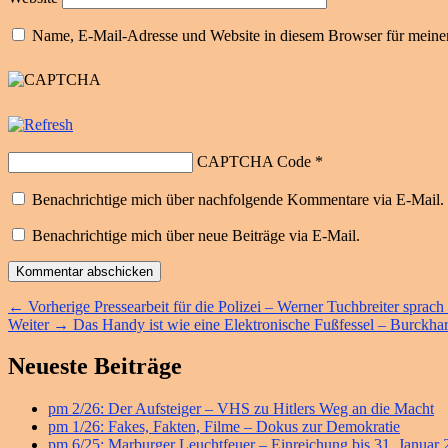
Name, E-Mail-Adresse und Website in diesem Browser für meine
CAPTCHA Code
*
Benachrichtige mich über nachfolgende Kommentare via E-Mail.
Benachrichtige mich über neue Beiträge via E-Mail.
Beitragsnavigation
Vorheriger
←
Vorherige
Pressearbeit für die Polizei – Werner Tuchbreiter sprach
Nächster
Beitrag:
Weiter
→
Das Handy ist wie eine Elektronische Fußfessel – Burckh
Beitrag:
Primärer
Neueste Beiträge
Seitenleisten
pm 2/26: Der Aufsteiger – VHS zu Hitlers Weg an die Macht
Widget-
pm 1/26: Fakes, Fakten, Filme – Dokus zur Demokratie
Bereich
pm 6/25: Marburger Leuchtfeuer – Einreichung bis 31. Januar