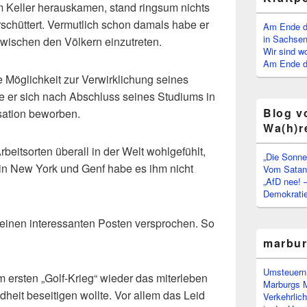
m Keller herauskamen, stand ringsum nichts
erschüttert. Vermutlich schon damals habe er
Am Ende d
in Sachsen
zwischen den Völkern einzutreten.
Wir sind w
Am Ende de
 Möglichkeit zur Verwirklichung seines
e er sich nach Abschluss seines Studiums in
Blog v
sation beworben.
Wa(h)r
rbeitsorten überall in der Welt wohlgefühlt,
„Die Sonne
 in New York und Genf habe es ihm nicht
Vom Satan 
„AfD nee! 
Demokratie
 einen interessanten Posten versprochen. So
marbu
Umsteuern:
m ersten „Golf-Krieg“ wieder das miterleben
Marburgs 
dheit beseitigen wollte. Vor allem das Leid
Verkehrlic