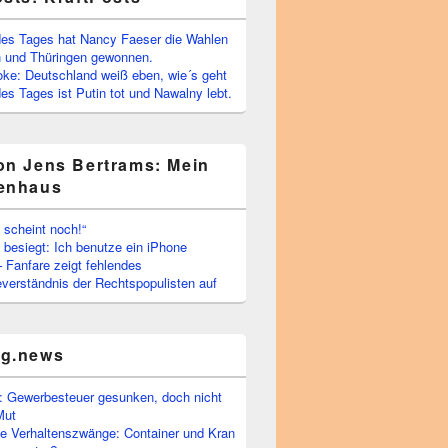
es Tages hat Nancy Faeser die Wahlen
 und Thüringen gewonnen.
oke: Deutschland weiß eben, wie´s geht
s Tages ist Putin tot und Nawalny lebt.
on Jens Bertrams: Mein
enhaus
 scheint noch!“
besiegt: Ich benutze ein iPhone
– Fanfare zeigt fehlendes
verständnis der Rechtspopulisten auf
rg.news
 Gewerbesteuer gesunken, doch nicht
Mut
he Verhaltenszwänge: Container und Kran