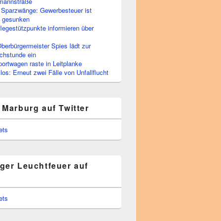
rmannstraße
 Sparzwänge: Gewerbesteuer ist
h gesunken
flegestützpunkte informieren über
berbürgermeister Spies lädt zur
chstunde ein
portwagen raste in Leitplanke
os: Erneut zwei Fälle von Unfallflucht
 Marburg auf Twitter
ets
ger Leuchtfeuer auf
ets