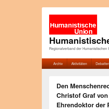
Humanistisch
Regionalverband der Humanistischen U
Primäres
Archiv
Aktivitäten
Debatte
Menü
Den Menschenrech
Christof Graf vo
Ehrendoktor der P