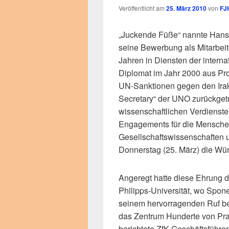
Veröffentlicht am
25. März 2010
von
FJ
„Juckende Füße“ nannte Hans-
seine Bewerbung als Mitarbei
Jahren in Diensten der interna
Diplomat im Jahr 2000 aus Pr
UN-Sanktionen gegen den Irak 
Secretary“ der UNO zurückget
wissenschaftlichen Verdienste
Engagements für die Menschen
Gesellschaftswissenschaften u
Donnerstag (25. März) die Wür
Angeregt hatte diese Ehrung da
Philipps-Universität, wo Sponec
seinem hervorragenden Ruf be
das Zentrum Hunderte von Pra
berichtete ZfK-Geschäftsführer