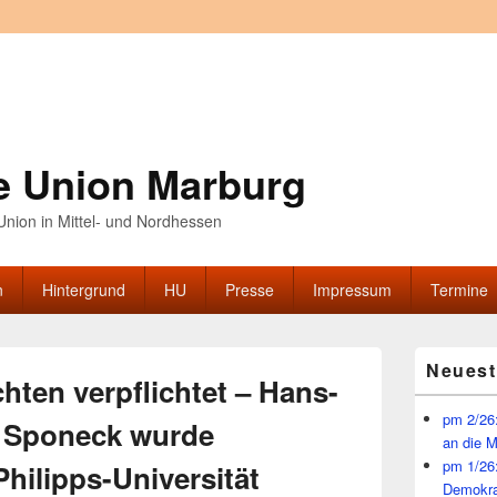
e Union Marburg
nion in Mittel- und Nordhessen
n
Hintergrund
HU
Presse
Impressum
Termine
Primärer
Neuest
Seitenleisten
ten verpflichtet – Hans-
Widget-
Bereich
pm 2/26:
n Sponeck wurde
an die 
pm 1/26
hilipps-Universität
Demokra