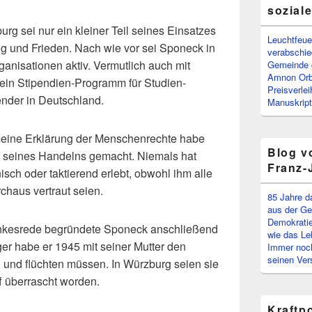
sozial
urg sei nur ein kleiner Teil seines Einsatzes
Leuchtfeuer
ng und Frieden. Nach wie vor sei Sponeck in
verabschi
ganisationen aktiv. Vermutlich auch mit
Gemeinde g
Amnon Or
r ein Stipendien-Programm für Studien-
Preisverle
ender in Deutschland.
Manuskript
meine Erklärung der Menschenrechte habe
Blog v
 seines Handelns gemacht. Niemals hat
Franz-
sch oder taktierend erlebt, obwohl ihm alle
haus vertraut seien.
85 Jahre d
aus der Ge
Demokratie
nkesrede begründete Sponeck anschließend
wie das Le
ger habe er 1945 mit seiner Mutter den
Immer noch
seinen Ver
n und flüchten müssen. In Würzburg seien sie
f überrascht worden.
Kraftp