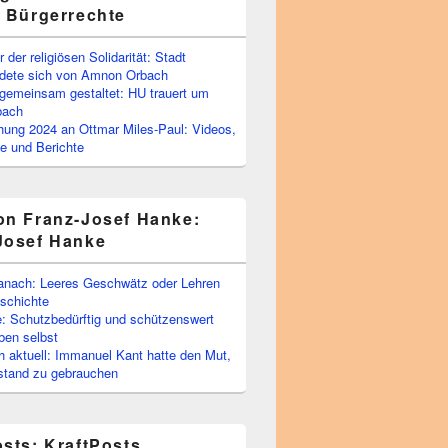
e Bürgerrechte
 der religiösen Solidarität: Stadt
edete sich von Amnon Orbach
emeinsam gestaltet: HU trauert um
bach
ihung 2024 an Ottmar Miles-Paul: Videos,
e und Berichte
on Franz-Josef Hanke:
Josef Hanke
anach: Leeres Geschwätz oder Lehren
schichte
: Schutzbedürftig und schützenswert
ben selbst
 aktuell: Immanuel Kant hatte den Mut,
stand zu gebrauchen
osts: KraftPosts