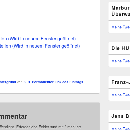
Marbur
Überwa
Meine Twe
eilen (Wird in neuem Fenster geöffnet)
teilen (Wird in neuem Fenster geöffnet)
Die HU 
Meine Twe
Franz-
ntergrund
von
FJH
.
Permanenter Link des Eintrags
.
Meine Twe
ommentar
Jens B
fentlicht.
Erforderliche Felder sind mit
*
markiert
Meine Twe