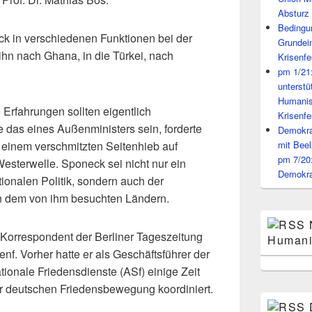
Absturz 
Bedingun
k in verschiedenen Funktionen bei der
Grundei
 ihn nach Ghana, in die Türkei, nach
Krisenfe
pm 1/21
unterst
Humanis
le Erfahrungen sollten eigentlich
Krisenfe
 das eines Außenministers sein, forderte
Demokrat
einem verschmitzten Seitenhieb auf
mit Beel
pm 7/20
sterwelle. Sponeck sei nicht nur ein
Demokra
tionalen Politik, sondern auch der
in dem von ihm besuchten Ländern.
 Korrespondent der Berliner Tageszeitung
Humani
nf. Vorher hatte er als Geschäftsführer der
ionale Friedensdienste (ASf) einige Zeit
r deutschen Friedensbewegung koordiniert.