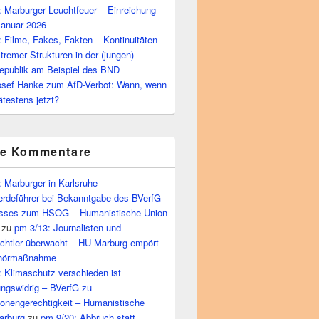
 Marburger Leuchtfeuer – Einreichung
Januar 2026
 Filme, Fakes, Fakten – Kontinuitäten
tremer Strukturen in der (jungen)
epublik am Beispiel des BND
osef Hanke zum AfD-Verbot: Wann, wenn
ätestens jetzt?
te Kommentare
 Marburger in Karlsruhe –
rdeführer bei Bekanntgabe des BVerfG-
sses zum HSOG – Humanistische Union
zu
pm 3/13: Journalisten und
echtler überwacht – HU Marburg empört
bhörmaßnahme
 Klimaschutz verschieden ist
ungswidrig – BVerfG zu
ionengerechtigkeit – Humanistische
arburg
zu
pm 9/20: Abbruch statt