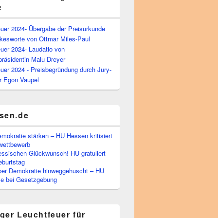
e
euer 2024- Übergabe der Preisurkunde
kesworte von Ottmar Miles-Paul
uer 2024- Laudatio von
präsidentin Malu Dreyer
uer 2024 - Preisbegründung durch Jury-
r Egon Vaupel
sen.de
emokratie stärken – HU Hessen kritisiert
wettbewerb
essischen Glückwunsch! HU gratuliert
burtstag
ber Demokratie hinweggehuscht – HU
Eile bei Gesetzgebung
ger Leuchtfeuer für