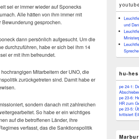
youtub
beit sei er immer wieder auf Sponecks
umach. Alle hätten von ihm immer mit
Leuchtf
r Bewunderung gesprochen.
und Dan
Leuchtfe
Minister
Sponeck dann persönlich aufgesucht. Um die
Leuchtfe
e durchzuführen, habe er sich bei ihm 14
Spreche
 sei er mit ihm befreundet.
i hochrangigen Mitarbeitern der UNO, die
hu-hes
spolitik zurückgetreten sind. Damit habe er
pe 24-1: D
ewisen.
Abschiebe
pe 23-6: H
HR zum Ge
missioniert, sondern danach mit zahlreichen
pe 23-5: Ü
eitergearbeitet. So habe er ein wichtiges
kritisiert 
en auf die betroffenen Länder, ihre
Regimes verfasst, das die Sanktionspolitik
Marbur