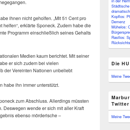
in der Her
ahegegangen.
Städtische
dramatisc
Kopflos: P
abe ihnen nicht geholfen. „Mit 51 Cent pro
Demenz
t helfen“, erklärte Sponeck. Zudem habe die
Mühelos: O
mte Programm einschließlich seines Gehalts
Bürgerspre
Rastlos: S
Rücksichtsl
ationalen Medien kaum berichtet. Mit seiner
habe er sich zudem bei vielen
Die HU
b der Vereinten Nationen unbeliebt
Meine Twe
n habe ihn immer unterstützt.
Marbur
e Sponeck zum Abschluss. Allerdings müssten
Twitter
. Deswegen wende er sich mit aller Kraft
rgebnis ebenso mörderische –
Meine Twe