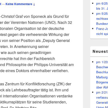
pm 6/25:
H
—
Keine Kommentare ↓
bis 31. 
pm 5/25:
Christof Graf von Sponeck als Grund für
rechtsex
ter der Vereinten Nationen (UNO). Nach 32
Bundesr
tionalen Organisation ist der deutsche
Franz-J
nicht sp
otest gegen die verheerende Wirkung der
von seiner Position als „Deputy General
reten. In Anerkennung seiner
Neues
 wie auch seinen geradlinigen
rechte hat ihm der Fachbereich
pm 1/23:
nd Philosophie der Philipps-Universität am
Beschwe
de eines Doktors ehrenhalber verliehen.
Beschlu
Marburg
Bürgerr
s Zentrum für Konfliktforschung (ZfK) der
über A
k als Lehrbeauftragter tätig ist. Ihm und
pm 2/21:
i internationalen Organisationen verdanke
verfass
ktikumsplätzen für seine Studierenden,
Generat
 Prof. Dr. Mathias Bös.
Union M