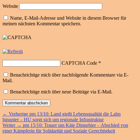
Website
Name, E-Mail-Adresse und Website in diesem Browser für
meinen nächsten Kommentar speichern.
CAPTCHA Code
*
Benachrichtige mich über nachfolgende Kommentare via E-
Mail.
Benachrichtige mich über neue Beiträge via E-Mail.
Beitragsnavigation
Vorheriger
←
Vorherige
pm 13/10: Land gießt Lebensqualität die Lahn
Beitrag:
hinunter – HU sorgt sich um regionale Infrastruktur
Nächster
Weiter
→
pm 15/10: Trauer um Käte Dinnebier – Abschied von
Beitrag:
einer Kämpferin für Solidarität und Soziale Gerechtigkeit