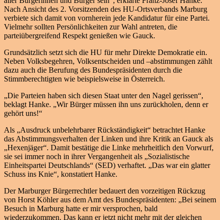
aller Bürgerinnen und Bürger sein“, erklärte Franz-Josef Hanke.
Nach Ansicht des 2. Vorsitzenden des HU-Ortsverbands Marburg
verbiete sich damit von vornherein jede Kandidatur für eine Partei.
Vielmehr sollten Persönlichkeiten zur Wahl antreten, die
parteiübergreifend Respekt genießen wie Gauck.
Grundsätzlich setzt sich die HU für mehr Direkte Demokratie ein.
Neben Volksbegehren, Volksentscheiden und –abstimmungen zählt
dazu auch die Berufung des Bundespräsidenten durch die
Stimmberechtigten wie beispielsweise in Österreich.
„Die Parteien haben sich diesen Staat unter den Nagel gerissen“,
beklagt Hanke. „Wir Bürger müssen ihn uns zurückholen, denn er
gehört uns!“
Als „Ausdruck unbelehrbarer Rückständigkeit“ betrachtet Hanke
das Abstimmungsverhalten der Linken und ihre Kritik an Gauck als
„Hexenjäger“. Damit bestätige die Linke mehrheitlich den Vorwurf,
sie sei immer noch in ihrer Vergangenheit als „Sozialistische
Einheitspartei Deutschlands“ (SED) verhaftet. „Das war ein glatter
Schuss ins Knie“, konstatiert Hanke.
Der Marburger Bürgerrechtler bedauert den vorzeitigen Rückzug
von Horst Köhler aus dem Amt des Bundespräsidenten: „Bei seinem
Besuch in Marburg hatte er mir versprochen, bald
wiederzukommen. Das kann er jetzt nicht mehr mit der gleichen