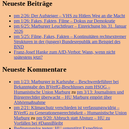
Primärer
Neueste Beiträge
Seitenleisten
pm 2/26: Der Aufsteiger – VHS zu Hitlers Weg an die Macht
Widget-
pm 1/26: Fakes, Fakten, Filme – Dokus zur Demokratie
Bereich
pm 6/25: Marburger Leuchtfeuer – Einreichung bis 31. Januar
2026
pm 5/25: Filme, Fakes, Fakten – Kontinuitäten rechtsextremer
Strukturen in der (jungen) Bundesrepublik am Beispiel des
BND
Franz-Josef Hanke zum AfD-Verbot: Wann, wenn nicht
spätestens jetzt?
Neueste Kommentare
pm 1/23: Marburger in Karlsruhe – Beschwerdeführer bei
Bekanntgabe des BVerfG-Beschlusses zum HSOG –
Humanistische Union Marburg
zu
pm 3/13: Journalisten und
Bürgerrechtler überwacht – HU Marburg empört über
Abhörmaßnahme
pm 2/21: Klimaschutz verschieden ist verfassungswidrig –
BVerfG zu Generationengerechtigkeit – Humanistische Union
Marburg
zu
pm 9/20: Abbruch statt Absturz – HU zu
Vorfällen bei #DanniBleibt
Bedingungslos testen: HU unterstützt Expedition