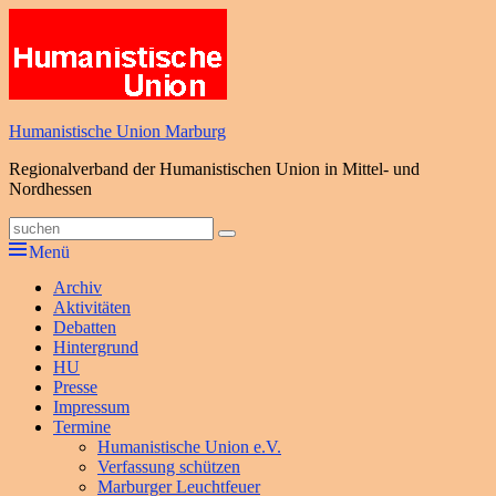
Zum
Inhalt
springen
Humanistische Union Marburg
Regionalverband der Humanistischen Union in Mittel- und
Nordhessen
Suche
Suchen
nach:
Menü
Primäres
Archiv
Aktivitäten
Menü
Debatten
Hintergrund
HU
Presse
Impressum
Termine
Humanistische Union e.V.
Verfassung schützen
Marburger Leuchtfeuer