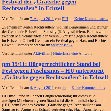
Festival der „Grätsche gegen
Radiosendung
zum
Rechtsaußen“ in Echzell
Todestag
der
Veröffentlicht am
7. August 2011
von
FJH
—
Keine Kommentare ↓
Leuchtfeuer-
Preisträgerin
„Gemeinsam gegen Rechtsaußen“ wollten Bürgerinnen und Bürger
der Gemeinde Echzell am Samstag (6. August) feiern. Bereits zum
zweiten Mal veranstaltete der Verein „Grätsche gegen Rechtsaußen“
im Echzeller Ortsteil Gettenau ein Festival gegen Hass und Rechte
Gemeinsam
Gewalt. Erstmals dabei war im
weiterlesen
→
gegen
Veröffentlicht unter
Aktivitäten
|
Hinterlasse eine Antwort
Guss
–
HU-
pm 15/11: Bürgerrechtlicher Stand bei
Stand
Fest gegen Faschismus – HU unterstützt
beim
Festival
„Grätsche gegen Rechtsaußen“ in Echzell
der
„Grätsche
Veröffentlicht am
4. August 2011
von
dp
—
Keine Kommentare ↓
gegen
Rechtsaußen“
HU Info Stand in Echzell Langbeschreibung für dieses Bild
in
anzeigen Mit einem eigenen Stand wird die Humanistische Union
Echzell
(HU) beim Fest des Vereins „Grätsche gegen Rechtsaußen“ am
Samstag (6. August) in Echzell vertreten sein. Nach Angriffen von