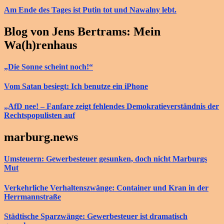
Am Ende des Tages ist Putin tot und Nawalny lebt.
Blog von Jens Bertrams: Mein
Wa(h)renhaus
„Die Sonne scheint noch!“
Vom Satan besiegt: Ich benutze ein iPhone
„AfD nee! – Fanfare zeigt fehlendes Demokratieverständnis der
Rechtspopulisten auf
marburg.news
Umsteuern: Gewerbesteuer gesunken, doch nicht Marburgs
Mut
Verkehrliche Verhaltenszwänge: Container und Kran in der
Herrmannstraße
Städtische Sparzwänge: Gewerbesteuer ist dramatisch