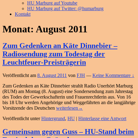
HU Marburg auf Youtube
HU Marburg auf Twitter: @humarburg
Kontakt
Monat:
August 2011
Zum Gedenken an Käte Dinnebier –
Radiosendung zum Todestag der
Leuchtfeuer-Preisträgerin
Veröffentlicht am
8. August 2011
von
FJH
—
Keine Kommentare ↓
Zum Gedenken an Käte Dinnebier strahlt Radio Unerhört Marburg
(RUM) am Montag (8. August) eine Sondersendung zum Jahrestag
des Todes der Gewerkschafterin und Frauenrechtlerin aus. Von 16
bis 18 Uhr werden Angehörige und Weggefährten an die langjährige
Zum
Vorsitzende des Deutschen
weiterlesen
→
Gedenken
Veröffentlicht unter
Hintergrund
,
HU
|
Hinterlasse eine Antwort
an
Käte
Dinnebier
Gemeinsam gegen Guss – HU-Stand beim
–