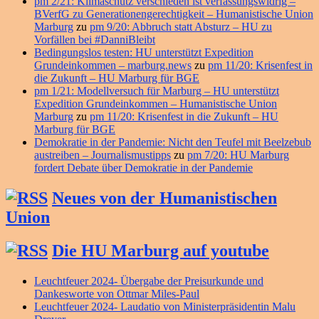
pm 2/21: Klimaschutz verschieden ist verfassungswidrig –
BVerfG zu Generationengerechtigkeit – Humanistische Union
Marburg
zu
pm 9/20: Abbruch statt Absturz – HU zu
Vorfällen bei #DanniBleibt
Bedingungslos testen: HU unterstützt Expedition
Grundeinkommen – marburg.news
zu
pm 11/20: Krisenfest in
die Zukunft – HU Marburg für BGE
pm 1/21: Modellversuch für Marburg – HU unterstützt
Expedition Grundeinkommen – Humanistische Union
Marburg
zu
pm 11/20: Krisenfest in die Zukunft – HU
Marburg für BGE
Demokratie in der Pandemie: Nicht den Teufel mit Beelzebub
austreiben – Journalismustipps
zu
pm 7/20: HU Marburg
fordert Debate über Demokratie in der Pandemie
Neues von der Humanistischen
Union
Die HU Marburg auf youtube
Leuchtfeuer 2024- Übergabe der Preisurkunde und
Dankesworte von Ottmar Miles-Paul
Leuchtfeuer 2024- Laudatio von Ministerpräsidentin Malu