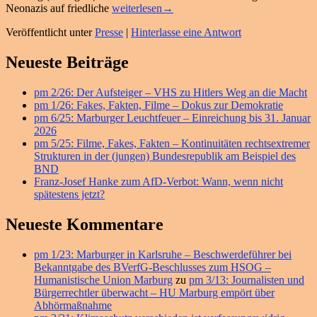
pm
Neonazis auf friedliche
weiterlesen
→
15/11:
Veröffentlicht unter
Presse
|
Hinterlasse eine Antwort
Bürgerrechtlicher
Stand
Primärer
bei
Neueste Beiträge
Fest
Seitenleisten
gegen
pm 2/26: Der Aufsteiger – VHS zu Hitlers Weg an die Macht
Widget-
Faschismus
pm 1/26: Fakes, Fakten, Filme – Dokus zur Demokratie
–
Bereich
pm 6/25: Marburger Leuchtfeuer – Einreichung bis 31. Januar
HU
2026
unterstützt
pm 5/25: Filme, Fakes, Fakten – Kontinuitäten rechtsextremer
„Grätsche
Strukturen in der (jungen) Bundesrepublik am Beispiel des
gegen
BND
Rechtsaußen“
Franz-Josef Hanke zum AfD-Verbot: Wann, wenn nicht
in
spätestens jetzt?
Echzell
Neueste Kommentare
pm 1/23: Marburger in Karlsruhe – Beschwerdeführer bei
Bekanntgabe des BVerfG-Beschlusses zum HSOG –
Humanistische Union Marburg
zu
pm 3/13: Journalisten und
Bürgerrechtler überwacht – HU Marburg empört über
Abhörmaßnahme