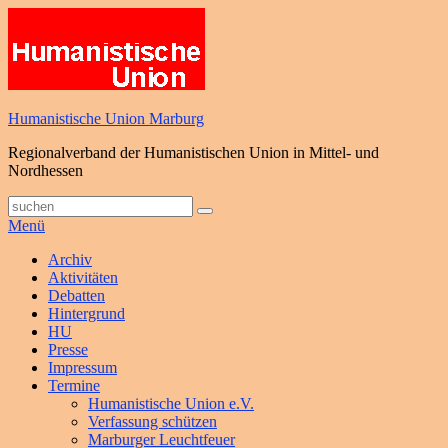
Zum
Inhalt
springen
Humanistische Union Marburg
Regionalverband der Humanistischen Union in Mittel- und
Nordhessen
Suche
Suchen
nach:
Menü
Primäres
Archiv
Aktivitäten
Menü
Debatten
Hintergrund
HU
Presse
Impressum
Termine
Humanistische Union e.V.
Verfassung schützen
Marburger Leuchtfeuer