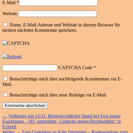
E-Mail
*
Website
Name, E-Mail-Adresse und Website in diesem Browser für
meinen nächsten Kommentar speichern.
CAPTCHA Code
*
Benachrichtige mich über nachfolgende Kommentare via E-
Mail.
Benachrichtige mich über neue Beiträge via E-Mail.
Beitragsnavigation
Vorheriger
←
Vorherige
pm 15/11: Bürgerrechtlicher Stand bei Fest gegen
Beitrag:
Faschismus – HU unterstützt „Grätsche gegen Rechtsaußen“ in
Echzell
Nächster
Weiter
→
Zum Gedenken an Käte Dinnebier – Radiosendung zum