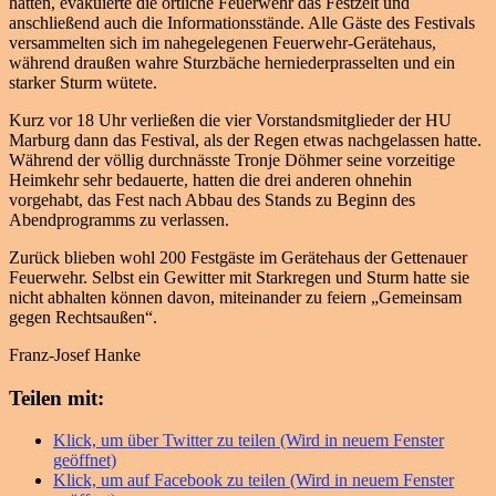
hatten, evakuierte die örtliche Feuerwehr das Festzelt und
anschließend auch die Informationsstände. Alle Gäste des Festivals
versammelten sich im nahegelegenen Feuerwehr-Gerätehaus,
während draußen wahre Sturzbäche herniederprasselten und ein
starker Sturm wütete.
Kurz vor 18 Uhr verließen die vier Vorstandsmitglieder der HU
Marburg dann das Festival, als der Regen etwas nachgelassen hatte.
Während der völlig durchnässte Tronje Döhmer seine vorzeitige
Heimkehr sehr bedauerte, hatten die drei anderen ohnehin
vorgehabt, das Fest nach Abbau des Stands zu Beginn des
Abendprogramms zu verlassen.
Zurück blieben wohl 200 Festgäste im Gerätehaus der Gettenauer
Feuerwehr. Selbst ein Gewitter mit Starkregen und Sturm hatte sie
nicht abhalten können davon, miteinander zu feiern „Gemeinsam
gegen Rechtsaußen“.
Franz-Josef Hanke
Teilen mit:
Klick, um über Twitter zu teilen (Wird in neuem Fenster
geöffnet)
Klick, um auf Facebook zu teilen (Wird in neuem Fenster