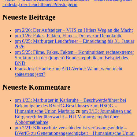
Beitrag:
Todestag der Leuchtfeuer-Preisträgerin
Primärer
Neueste Beiträge
Seitenleisten
pm 2/26: Der Aufsteiger – VHS zu Hitlers Weg an die Macht
Widget-
pm 1/26: Fakes, Fakten, Filme – Dokus zur Demokratie
Bereich
pm 6/25: Marburger Leuchtfeuer – Einreichung bis 31. Januar
2026
pm 5/25: Filme, Fakes, Fakten – Kontinuitäten rechtsextremer
Strukturen in der (jungen) Bundesrepublik am Beispiel des
BND
Franz-Josef Hanke zum AfD-Verbot: Wann, wenn nicht
spätestens jetzt?
Neueste Kommentare
pm 1/23: Marburger in Karlsruhe – Beschwerdeführer bei
Bekanntgabe des BVerfG-Beschlusses zum HSOG –
Humanistische Union Marburg
zu
pm 3/13: Journalisten und
Bürgerrechtler überwacht – HU Marburg empört über
Abhörmaßnahme
pm 2/21: Klimaschutz verschieden ist verfassungswidrig –
BVerfG zu Generationengerechtigkeit – Humanistische Union