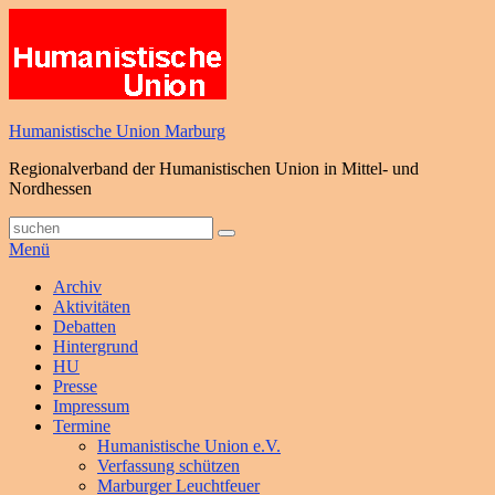
Zum
Inhalt
springen
Humanistische Union Marburg
Regionalverband der Humanistischen Union in Mittel- und
Nordhessen
Suche
Suchen
nach:
Menü
Primäres
Archiv
Aktivitäten
Menü
Debatten
Hintergrund
HU
Presse
Impressum
Termine
Humanistische Union e.V.
Verfassung schützen
Marburger Leuchtfeuer