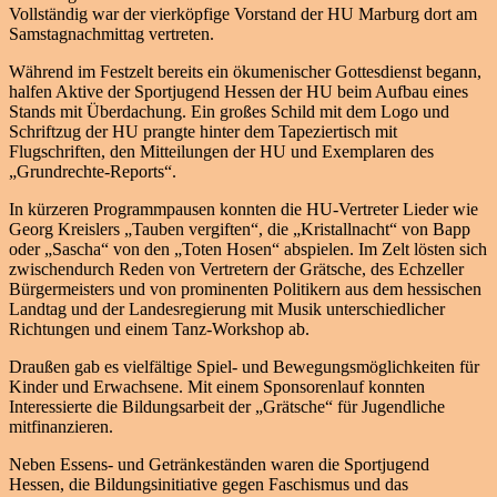
Vollständig war der vierköpfige Vorstand der HU Marburg dort am
Samstagnachmittag vertreten.
Während im Festzelt bereits ein ökumenischer Gottesdienst begann,
halfen Aktive der Sportjugend Hessen der HU beim Aufbau eines
Stands mit Überdachung. Ein großes Schild mit dem Logo und
Schriftzug der HU prangte hinter dem Tapeziertisch mit
Flugschriften, den Mitteilungen der HU und Exemplaren des
„Grundrechte-Reports“.
In kürzeren Programmpausen konnten die HU-Vertreter Lieder wie
Georg Kreislers „Tauben vergiften“, die „Kristallnacht“ von Bapp
oder „Sascha“ von den „Toten Hosen“ abspielen. Im Zelt lösten sich
zwischendurch Reden von Vertretern der Grätsche, des Echzeller
Bürgermeisters und von prominenten Politikern aus dem hessischen
Landtag und der Landesregierung mit Musik unterschiedlicher
Richtungen und einem Tanz-Workshop ab.
Draußen gab es vielfältige Spiel- und Bewegungsmöglichkeiten für
Kinder und Erwachsene. Mit einem Sponsorenlauf konnten
Interessierte die Bildungsarbeit der „Grätsche“ für Jugendliche
mitfinanzieren.
Neben Essens- und Getränkeständen waren die Sportjugend
Hessen, die Bildungsinitiative gegen Faschismus und das