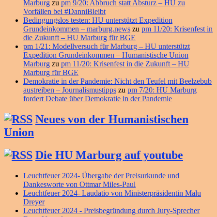
Marburg
zu
pm 9/20: Abbruch statt Absturz – HU zu
Vorfällen bei #DanniBleibt
Bedingungslos testen: HU unterstützt Expedition
Grundeinkommen – marburg.news
zu
pm 11/20: Krisenfest in
die Zukunft – HU Marburg für BGE
pm 1/21: Modellversuch für Marburg – HU unterstützt
Expedition Grundeinkommen – Humanistische Union
Marburg
zu
pm 11/20: Krisenfest in die Zukunft – HU
Marburg für BGE
Demokratie in der Pandemie: Nicht den Teufel mit Beelzebub
austreiben – Journalismustipps
zu
pm 7/20: HU Marburg
fordert Debate über Demokratie in der Pandemie
Neues von der Humanistischen
Union
Die HU Marburg auf youtube
Leuchtfeuer 2024- Übergabe der Preisurkunde und
Dankesworte von Ottmar Miles-Paul
Leuchtfeuer 2024- Laudatio von Ministerpräsidentin Malu
Dreyer
Leuchtfeuer 2024 - Preisbegründung durch Jury-Sprecher