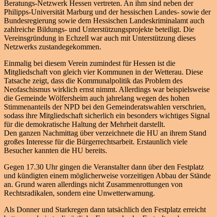
Beratungs-Netzwerk Hessen vertreten. An ihm sind neben der
Philipps-Universität Marburg und der hessischen Landes- sowie der
Bundesregierung sowie dem Hessischen Landeskriminalamt auch
zahlreiche Bildungs- und Unterstützungsprojekte beteiligt. Die
Vereinsgründung in Echzell war auch mit Unterstützung dieses
Netzwerks zustandegekommen.
Einmalig bei diesem Verein zumindest für Hessen ist die
Mitgliedschaft von gleich vier Kommunen in der Wetterau. Diese
Tatsache zeigt, dass die Kommunalpolitik das Problem des
Neofaschismus wirklich ernst nimmt. Allerdings war beispielsweise
die Gemeinde Wölfersheim auch jahrelang wegen des hohen
Stimmenanteils der NPD bei den Gemeinderatswahlen verschrien,
sodass ihre Mitgliedschaft sicherlich ein besonders wichtiges Signal
für die demokratische Haltung der Mehrheit darstellt.
Den ganzen Nachmittag über verzeichnete die HU an ihrem Stand
großes Interesse für die Bürgerrechtsarbeit. Erstaunlich viele
Besucher kannten die HU bereits.
Gegen 17.30 Uhr gingen die Veranstalter dann über den Festplatz
und kündigten einem möglicherweise vorzeitigen Abbau der Stände
an. Grund waren allerdings nicht Zusammenrottungen von
Rechtsradikalen, sondern eine Unwetterwarnung.
Als Donner und Starkregen dann tatsächlich den Festplatz erreicht