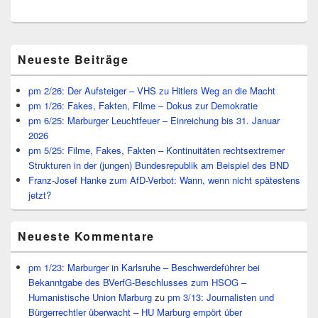
Primärer
Neueste Beiträge
Seitenleisten
Widget-
Bereich
pm 2/26: Der Aufsteiger – VHS zu Hitlers Weg an die Macht
pm 1/26: Fakes, Fakten, Filme – Dokus zur Demokratie
pm 6/25: Marburger Leuchtfeuer – Einreichung bis 31. Januar
2026
pm 5/25: Filme, Fakes, Fakten – Kontinuitäten rechtsextremer
Strukturen in der (jungen) Bundesrepublik am Beispiel des BND
Franz-Josef Hanke zum AfD-Verbot: Wann, wenn nicht spätestens
jetzt?
Neueste Kommentare
pm 1/23: Marburger in Karlsruhe – Beschwerdeführer bei
Bekanntgabe des BVerfG-Beschlusses zum HSOG –
Humanistische Union Marburg
zu
pm 3/13: Journalisten und
Bürgerrechtler überwacht – HU Marburg empört über