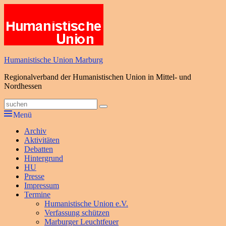
Zum
Inhalt
springen
Humanistische Union Marburg
Regionalverband der Humanistischen Union in Mittel- und
Nordhessen
Suche
Suchen
nach:
Menü
Primäres
Archiv
Aktivitäten
Menü
Debatten
Hintergrund
HU
Presse
Impressum
Termine
Humanistische Union e.V.
Verfassung schützen
Marburger Leuchtfeuer