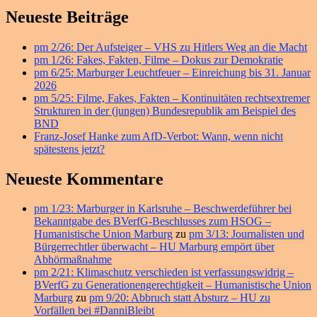
zum
Primärer
International
Neueste Beiträge
Day
Seitenleisten
of
pm 2/26: Der Aufsteiger – VHS zu Hitlers Weg an die Macht
Widget-
Privacy
pm 1/26: Fakes, Fakten, Filme – Dokus zur Demokratie
am
Bereich
pm 6/25: Marburger Leuchtfeuer – Einreichung bis 31. Januar
31.
2026
August
pm 5/25: Filme, Fakes, Fakten – Kontinuitäten rechtsextremer
–
Strukturen in der (jungen) Bundesrepublik am Beispiel des
Marburger
BND
Initiative
Franz-Josef Hanke zum AfD-Verbot: Wann, wenn nicht
gegen
spätestens jetzt?
den
Überwachungsstaat
Neueste Kommentare
informiert
ab
11
pm 1/23: Marburger in Karlsruhe – Beschwerdeführer bei
Uhr
Bekanntgabe des BVerfG-Beschlusses zum HSOG –
vor
Humanistische Union Marburg
zu
pm 3/13: Journalisten und
dem
Bürgerrechtler überwacht – HU Marburg empört über
Cineplex
Abhörmaßnahme
pm 2/21: Klimaschutz verschieden ist verfassungswidrig –
BVerfG zu Generationengerechtigkeit – Humanistische Union
Marburg
zu
pm 9/20: Abbruch statt Absturz – HU zu
Vorfällen bei #DanniBleibt