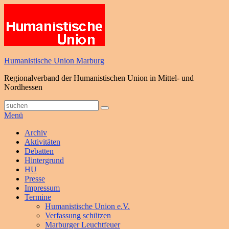
Zum
Inhalt
springen
Humanistische Union Marburg
Regionalverband der Humanistischen Union in Mittel- und
Nordhessen
Suche
Suchen
nach:
Menü
Primäres
Archiv
Aktivitäten
Menü
Debatten
Hintergrund
HU
Presse
Impressum
Termine
Humanistische Union e.V.
Verfassung schützen
Marburger Leuchtfeuer