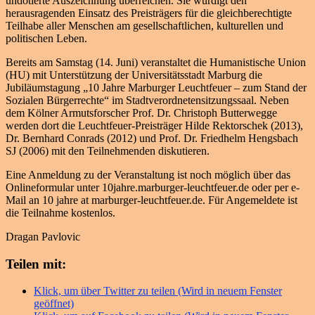
undotierte Auszeichnung überreichen. Sie würdigt den
herausragenden Einsatz des Preisträgers für die gleichberechtigte
Teilhabe aller Menschen am gesellschaftlichen, kulturellen und
politischen Leben.
Bereits am Samstag (14. Juni) veranstaltet die Humanistische Union
(HU) mit Unterstützung der Universitätsstadt Marburg die
Jubiläumstagung „10 Jahre Marburger Leuchtfeuer – zum Stand der
Sozialen Bürgerrechte“ im Stadtverordnetensitzungssaal. Neben
dem Kölner Armutsforscher Prof. Dr. Christoph Butterwegge
werden dort die Leuchtfeuer-Preisträger Hilde Rektorschek (2013),
Dr. Bernhard Conrads (2012) und Prof. Dr. Friedhelm Hengsbach
SJ (2006) mit den Teilnehmenden diskutieren.
Eine Anmeldung zu der Veranstaltung ist noch möglich über das
Onlineformular unter 10jahre.marburger-leuchtfeuer.de oder per e-
Mail an 10 jahre at marburger-leuchtfeuer.de. Für Angemeldete ist
die Teilnahme kostenlos.
Dragan Pavlovic
Teilen mit:
Klick, um über Twitter zu teilen (Wird in neuem Fenster
geöffnet)