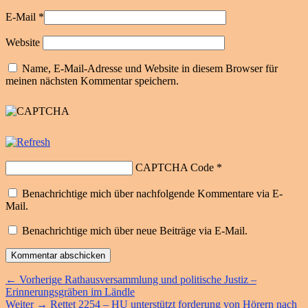
E-Mail
*
Website
Name, E-Mail-Adresse und Website in diesem Browser für
meinen nächsten Kommentar speichern.
CAPTCHA Code
*
Benachrichtige mich über nachfolgende Kommentare via E-
Mail.
Benachrichtige mich über neue Beiträge via E-Mail.
Beitragsnavigation
Vorheriger
←
Vorherige
Rathausversammlung und politische Justiz –
Beitrag:
Erinnerungsgräben im Ländle
Nächster
Weiter
→
Rettet 2254 – HU unterstützt forderung von Hörern nach