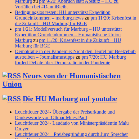
Marburg
zu
pm 9/20: Abbruch statt Absturz – HU zu
Vorfällen bei #DanniBleibt
Bedingungslos testen: HU unterstützt Expedition
Grundeinkommen – marburg.news
zu
pm 11/20: Krisenfest in
die Zukunft – HU Marburg für BGE
pm 1/21: Modellversuch für Marburg – HU unterstützt
Expedition Grundeinkommen – Humanistische Union
Marburg
zu
pm 11/20: Krisenfest in die Zukunft – HU
Marburg für BGE
Demokratie in der Pandemie: Nicht den Teufel mit Beelzebub
austreiben – Journalismustipps
zu
pm 7/20: HU Marburg
fordert Debate über Demokratie in der Pandemie
Neues von der Humanistischen
Union
Die HU Marburg auf youtube
Leuchtfeuer 2024- Übergabe der Preisurkunde und
Dankesworte von Ottmar Miles-Paul
Leuchtfeuer 2024- Laudatio von Ministerpräsidentin Malu
Dreyer
Leuchtfeuer 2024 - Preisbegründung durch Jury-Sprecher