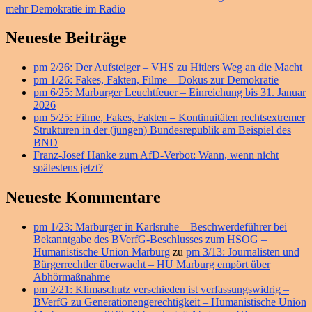
Beitrag:
mehr Demokratie im Radio
Primärer
Neueste Beiträge
Seitenleisten
pm 2/26: Der Aufsteiger – VHS zu Hitlers Weg an die Macht
Widget-
pm 1/26: Fakes, Fakten, Filme – Dokus zur Demokratie
Bereich
pm 6/25: Marburger Leuchtfeuer – Einreichung bis 31. Januar
2026
pm 5/25: Filme, Fakes, Fakten – Kontinuitäten rechtsextremer
Strukturen in der (jungen) Bundesrepublik am Beispiel des
BND
Franz-Josef Hanke zum AfD-Verbot: Wann, wenn nicht
spätestens jetzt?
Neueste Kommentare
pm 1/23: Marburger in Karlsruhe – Beschwerdeführer bei
Bekanntgabe des BVerfG-Beschlusses zum HSOG –
Humanistische Union Marburg
zu
pm 3/13: Journalisten und
Bürgerrechtler überwacht – HU Marburg empört über
Abhörmaßnahme
pm 2/21: Klimaschutz verschieden ist verfassungswidrig –
BVerfG zu Generationengerechtigkeit – Humanistische Union