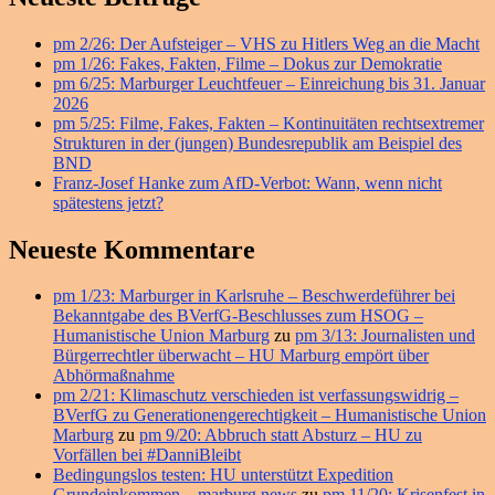
Seitenleisten
pm 2/26: Der Aufsteiger – VHS zu Hitlers Weg an die Macht
Widget-
pm 1/26: Fakes, Fakten, Filme – Dokus zur Demokratie
Bereich
pm 6/25: Marburger Leuchtfeuer – Einreichung bis 31. Januar
2026
pm 5/25: Filme, Fakes, Fakten – Kontinuitäten rechtsextremer
Strukturen in der (jungen) Bundesrepublik am Beispiel des
BND
Franz-Josef Hanke zum AfD-Verbot: Wann, wenn nicht
spätestens jetzt?
Neueste Kommentare
pm 1/23: Marburger in Karlsruhe – Beschwerdeführer bei
Bekanntgabe des BVerfG-Beschlusses zum HSOG –
Humanistische Union Marburg
zu
pm 3/13: Journalisten und
Bürgerrechtler überwacht – HU Marburg empört über
Abhörmaßnahme
pm 2/21: Klimaschutz verschieden ist verfassungswidrig –
BVerfG zu Generationengerechtigkeit – Humanistische Union
Marburg
zu
pm 9/20: Abbruch statt Absturz – HU zu
Vorfällen bei #DanniBleibt
Bedingungslos testen: HU unterstützt Expedition
Grundeinkommen – marburg.news
zu
pm 11/20: Krisenfest in