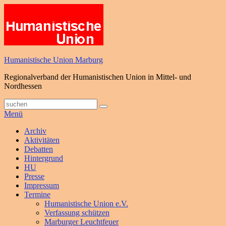
Zum
Inhalt
springen
Humanistische Union Marburg
Regionalverband der Humanistischen Union in Mittel- und
Nordhessen
Suche
Suchen
nach:
Menü
Primäres
Archiv
Aktivitäten
Menü
Debatten
Hintergrund
HU
Presse
Impressum
Termine
Humanistische Union e.V.
Verfassung schützen
Marburger Leuchtfeuer