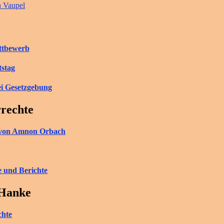
n Vaupel
ettbewerb
tstag
ei Gesetzgebung
rrechte
ch von Amnon Orbach
e und Berichte
 Hanke
chte