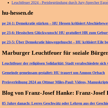
Leuchtfeuer 2024 - Preisbegründung durch Jury-Sprecher Ego
hu-hessen.de
pe 24-1: Demokratie stärken – HU Hessen kritisiert Abschiebew
pe 23-6: Hessischen Glückwunsch! HU gratuliert HR zum Gebur
pe 23-5: Über Demokratie hinweggehuscht – HU kritisiert Eile b
Marburger Leuchtfeuer für soziale Bürge
Leuchtfeuer der religiösen Solidarität: Stadt verabschiedete si
Gemeinde gemeinsam gestaltet: HU trauert um Amnon Orbach
Preisverleihung 2024 an Ottmar Miles-Paul: Videos, Manuskript
Blog von Franz-Josef Hanke: Franz-Josef
85 Jahre danach: Leeres Geschwätz oder Lehren aus der Geschi