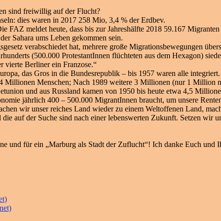
n sind freiwillig auf der Flucht?
hseln: dies waren in 2017 258 Mio, 3,4 % der Erdbev.
FAZ meldet heute, dass bis zur Jahreshälfte 2018 59.167 Migranten a
g der Sahara ums Leben gekommen sein.
gesetz verabschiedet hat, mehrere große Migrationsbewegungen übersta
rhunderts (500.000 ProtestantInnen flüchteten aus dem Hexagon) siedelt
vierte Berliner ein Franzose.“
a, das Gros in die Bundesrepublik – bis 1957 waren alle integriert. V
 Millionen Menschen; Nach 1989 weitere 3 Millionen (nur 1 Million m
wjetunion und aus Russland kamen von 1950 bis heute etwa 4,5 Millio
omie jährlich 400 – 500.000 MigrantInnen braucht, um unsere Renten u
hen wir unser reiches Land wieder zu einem Weltoffenen Land, mach
ie auf der Suche sind nach einer lebenswerten Zukunft. Setzen wir und
 und für ein „Marburg als Stadt der Zuflucht“! Ich danke Euch und I
et)
net)