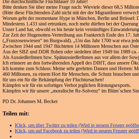
Die durchschnittliche Fluchtdauer 10 Jahre!
Bitte denken Sie über meine Frage nach: Wieviele dieser 68,5 Millione
(Bitte diese Flüchtenden-Zahl nicht mit der der MigrantInnen verwec
Worum geht der momentane Hype in München, Berlin und Brüssel: Die 
Mindestens 1.433 sind ertrunken, noch mehr dürften bei der Querun
Unser Land hat, obwohl es bis heute kein vernünftiges Einwanderungs
Zur Zeit der Hugenotten-Vertreibung aus Frankreich Ende des 17. Jah
(„Franzosenwiesen“ im Burgwald). „Um das Jahr 1700 war etwa jeder 
Zwischen 1944 und 1947 flüchteten 14 Millionen Menschen aus Osteurop
Aus der SBZ und DDR flohen oder siedelten über 1949 bis 1989 ca. 4
Als AussiedlerInnen bzw. SpätaussiedlerInnen aus vor allem der So
Ich erinnere an den fortwährenden Appell des DIHT, dass unsere Ökon
Ich komme zum Schluss: Meine sehr geehrten Damen und Herren: Mac
460 Millionen, zu einem Hort für Menschen, die Schutz brauchen und d
für uns ein für die Bekämpfung der Fluchtursachen!
Kämpfen wir für ein sofortiges Verbot jeglichen Rüstungsexports.
Kämpfen wir für unsere „moralische Re-Solvenz“ im Blüm´schen Sinne
PD Dr. Johannes M. Becker
Teilen mit:
Klick, um über Twitter zu teilen (Wird in neuem Fenster geöffn
Klick, um auf Facebook zu teilen (Wird in neuem Fenster geöff