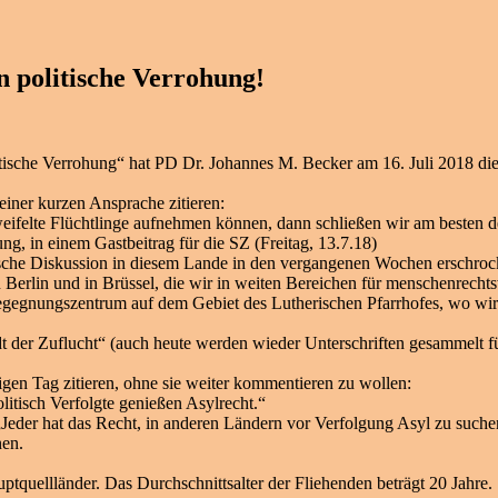
n politische Verrohung!
tische Verrohung“ hat PD Dr. Johannes M. Becker am 16. Juli 2018 di
iner kurzen Ansprache zitieren:
eifelte Flüchtlinge aufnehmen können, dann schließen wir am besten
g, in einem Gastbeitrag für die SZ (Freitag, 13.7.18)
ische Diskussion in diesem Lande in den vergangenen Wochen erschrock
 Berlin und in Brüssel, die wir in weiten Bereichen für menschenrechts
 Begegnungszentrum auf dem Gebiet des Lutherischen Pfarrhofes, wo wi
adt der Zuflucht“ (auch heute werden wieder Unterschriften gesammelt fü
gen Tag zitieren, ohne sie weiter kommentieren zu wollen:
litisch Verfolgte genießen Asylrecht.“
Jeder hat das Recht, in anderen Ländern vor Verfolgung Asyl zu suchen
nen.
tquellländer. Das Durchschnittsalter der Fliehenden beträgt 20 Jahre.