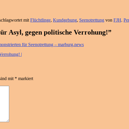
schlagwortet mit
Flüchtlinge
,
Kundgebung
,
Seenotrettung
von
FJH
.
Pe
ür Asyl, gegen politische Verrohung!”
nstrierten für Seenotrettung – marburg.news
Verrohung! |
sind mit
*
markiert