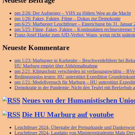
Primärer
Neueste Beiträge
Seitenleisten
pm 2/26: Der Aufsteiger – VHS zu Hitlers Weg an die Macht
Widget-
pm 1/26: Fakes, Fakten, Filme – Dokus zur Demokratie
Bereich
pm 6/25: Marburger Leuchtfeuer – Einreichung bis 31. Januar
pm 5/25: Filme, Fakes, Fakten – Kontinuitäten rechtsextremer
Franz-Josef Hanke zum AfD-Verbot: Wann, wenn nicht späteste
Neueste Kommentare
pm 1/23: Marburger in Karlsruhe – Beschwerdeführer bei B
HU Marburg empört über Abhörmaßnahme
pm 2/21: Klimaschutz verschieden ist verfassungswidrig – BV
Bedingungslos testen: HU unterstützt Expedition Grundeink
pm 1/21: Modellversuch für Marburg – HU unterstützt Exped
Demokratie in der Pandemie: Nicht den Teufel mit Beelzebub a
Neues von der Humanistischen Unio
Die HU Marburg auf youtube
Leuchtfeuer 2024- Übergabe der Preisurkunde und Dankeswort
Leuchtfeuer 2024- Laudatio von Ministerpräsidentin Malu Dre