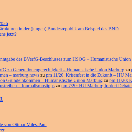
 2026
 Strukturen in der (jungen) Bundesrepublik am Beispiel des BND
ns jetzt?
ekanntgabe des BVerfG-Beschlusses zum HSOG – Humanistische Union
erfG zu Generationengerechtigkeit – Humanistische Union Marburg
zu
ommen – marburg.news
zu
pm 11/20: Krisenfest in die Zukunft – HU M
ition Grundeinkommen – Humanistische Union Marburg
zu
pm 11/20: K
ustreiben – Journalismustipps
zu
pm 7/20: HU Marburg fordert Debate
n
e von Ottmar Miles-Paul
yer