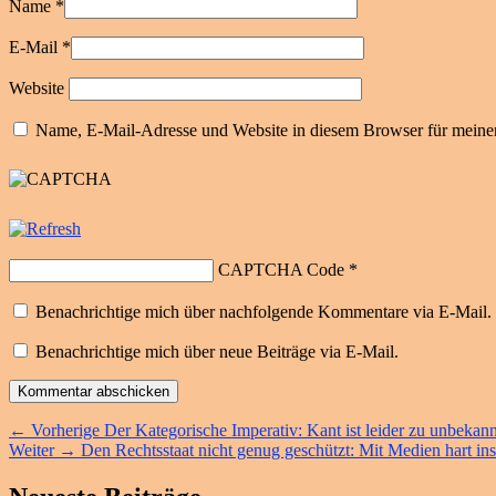
Name
*
E-Mail
*
Website
Name, E-Mail-Adresse und Website in diesem Browser für meine
CAPTCHA Code
*
Benachrichtige mich über nachfolgende Kommentare via E-Mail.
Benachrichtige mich über neue Beiträge via E-Mail.
Beitragsnavigation
Vorheriger
←
Vorherige
Der Kategorische Imperativ: Kant ist leider zu unbekann
Nächster
Beitrag:
Weiter
→
Den Rechtsstaat nicht genug geschützt: Mit Medien hart in
Beitrag: