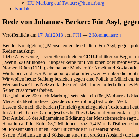
HU Marburg auf Twitter: @humarburg
Kontakt
Rede von Johannes Becker: Für Asyl, gege
Veröffentlicht am
17. Juli 2018
von
FJH
—
2 Kommentare ↓
Bei der Kundgebung „Menschenrechte erhalten: Für Asyl, gegen poli
Redemanuskript.
Liebe Anwesende, lassen Sie mich einen CDU-Politiker zu Beginn me
„Wenn 500 Millionen Europäer keine fünf Millionen oder mehr verzw
Norbert Blüm (CDU), ehemaliger Minister für Arbeit und Sozialordnun
Wir haben zu dieser Kundgebung aufgerufen, weil wir über die polit
Wir wollen heute Stellung beziehen gegen eine Politik in München, in
Wer sind wir? Das Netzwerk „Kerner“ steht für ein interkulturelles
Seiten zusammenarbeiten.
Die „Initiative 200 nach Marburg“ setzt sich ein für „Marburg als St
Menschlichkeit in dieser gerade von Verrohung bedrohten Welt.
Lassen Sie mich die beiden (für mich) grundlegenden Texte zum heuti
Im Artikel 16a des Grundgesetzes heißt es Glas- und Sonnen-klar: „Po
Der Artikel 16 der Allgemeinen Erklärung der Menschenrechte sagt: „
Situation auf der Erde: 68,5 Millionen . zuz. 5,4 Mio. PalästinenserIn
90 Prozent sind Binnen- oder Flüchtende in Krisenregionen.
Syrien, Afghanistan und Südsudan sind (mit großem Abstand) die Haup