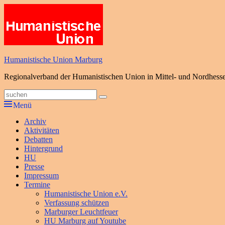
Zum
Inhalt
springen
Humanistische Union Marburg
Regionalverband der Humanistischen Union in Mittel- und Nordhess
Suche
Suchen
nach:
Menü
Primäres
Archiv
Aktivitäten
Menü
Debatten
Hintergrund
HU
Presse
Impressum
Termine
Humanistische Union e.V.
Verfassung schützen
Marburger Leuchtfeuer
HU Marburg auf Youtube