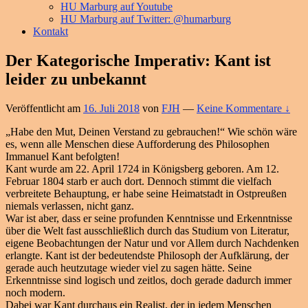
HU Marburg auf Youtube
HU Marburg auf Twitter: @humarburg
Kontakt
Der Kategorische Imperativ: Kant ist
leider zu unbekannt
Veröffentlicht am
16. Juli 2018
von
FJH
—
Keine Kommentare ↓
„Habe den Mut, Deinen Verstand zu gebrauchen!“ Wie schön wäre
es, wenn alle Menschen diese Aufforderung des Philosophen
Immanuel Kant befolgten!
Kant wurde am 22. April 1724 in Königsberg geboren. Am 12.
Februar 1804 starb er auch dort. Dennoch stimmt die vielfach
verbreitete Behauptung, er habe seine Heimatstadt in Ostpreußen
niemals verlassen, nicht ganz.
War ist aber, dass er seine profunden Kenntnisse und Erkenntnisse
über die Welt fast ausschließlich durch das Studium von Literatur,
eigene Beobachtungen der Natur und vor Allem durch Nachdenken
erlangte. Kant ist der bedeutendste Philosoph der Aufklärung, der
gerade auch heutzutage wieder viel zu sagen hätte. Seine
Erkenntnisse sind logisch und zeitlos, doch gerade dadurch immer
noch modern.
Dabei war Kant durchaus ein Realist, der in jedem Menschen