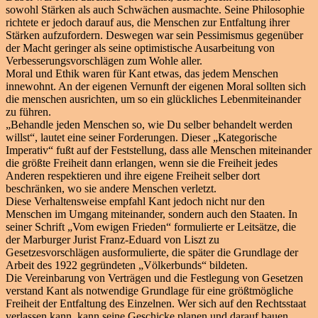
sowohl Stärken als auch Schwächen ausmachte. Seine Philosophie
richtete er jedoch darauf aus, die Menschen zur Entfaltung ihrer
Stärken aufzufordern. Deswegen war sein Pessimismus gegenüber
der Macht geringer als seine optimistische Ausarbeitung von
Verbesserungsvorschlägen zum Wohle aller.
Moral und Ethik waren für Kant etwas, das jedem Menschen
innewohnt. An der eigenen Vernunft der eigenen Moral sollten sich
die menschen ausrichten, um so ein glückliches Lebenmiteinander
zu führen.
„Behandle jeden Menschen so, wie Du selber behandelt werden
willst“, lautet eine seiner Forderungen. Dieser „Kategorische
Imperativ“ fußt auf der Feststellung, dass alle Menschen miteinander
die größte Freiheit dann erlangen, wenn sie die Freiheit jedes
Anderen respektieren und ihre eigene Freiheit selber dort
beschränken, wo sie andere Menschen verletzt.
Diese Verhaltensweise empfahl Kant jedoch nicht nur den
Menschen im Umgang miteinander, sondern auch den Staaten. In
seiner Schrift „Vom ewigen Frieden“ formulierte er Leitsätze, die
der Marburger Jurist Franz-Eduard von Liszt zu
Gesetzesvorschlägen ausformulierte, die später die Grundlage der
Arbeit des 1922 gegründeten „Völkerbunds“ bildeten.
Die Vereinbarung von Verträgen und die Festlegung von Gesetzen
verstand Kant als notwendige Grundlage für eine größtmögliche
Freiheit der Entfaltung des Einzelnen. Wer sich auf den Rechtsstaat
verlassen kann, kann seine Geschicke planen und darauf bauen,