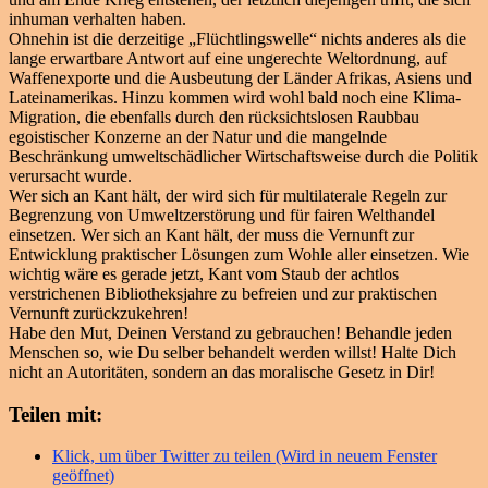
inhuman verhalten haben.
Ohnehin ist die derzeitige „Flüchtlingswelle“ nichts anderes als die
lange erwartbare Antwort auf eine ungerechte Weltordnung, auf
Waffenexporte und die Ausbeutung der Länder Afrikas, Asiens und
Lateinamerikas. Hinzu kommen wird wohl bald noch eine Klima-
Migration, die ebenfalls durch den rücksichtslosen Raubbau
egoistischer Konzerne an der Natur und die mangelnde
Beschränkung umweltschädlicher Wirtschaftsweise durch die Politik
verursacht wurde.
Wer sich an Kant hält, der wird sich für multilaterale Regeln zur
Begrenzung von Umweltzerstörung und für fairen Welthandel
einsetzen. Wer sich an Kant hält, der muss die Vernunft zur
Entwicklung praktischer Lösungen zum Wohle aller einsetzen. Wie
wichtig wäre es gerade jetzt, Kant vom Staub der achtlos
verstrichenen Bibliotheksjahre zu befreien und zur praktischen
Vernunft zurückzukehren!
Habe den Mut, Deinen Verstand zu gebrauchen! Behandle jeden
Menschen so, wie Du selber behandelt werden willst! Halte Dich
nicht an Autoritäten, sondern an das moralische Gesetz in Dir!
Teilen mit:
Klick, um über Twitter zu teilen (Wird in neuem Fenster
geöffnet)