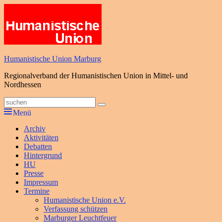
Zum
Inhalt
springen
Humanistische Union Marburg
Regionalverband der Humanistischen Union in Mittel- und
Nordhessen
Suche
Suchen
nach:
Menü
Primäres
Archiv
Aktivitäten
Menü
Debatten
Hintergrund
HU
Presse
Impressum
Termine
Humanistische Union e.V.
Verfassung schützen
Marburger Leuchtfeuer