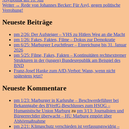
Nächster
Weiter
→
Rede von Johannes Becker: Für Asyl, gegen politische
Beitrag:
Verrohung!
Primärer
Neueste Beiträge
Seitenleisten
pm 2/26: Der Aufsteiger – VHS zu Hitlers Weg an die Macht
Widget-
pm 1/26: Fakes, Fakten, Filme – Dokus zur Demokratie
Bereich
pm 6/25: Marburger Leuchtfeuer – Einreichung bis 31. Januar
2026
pm 5/25: Filme, Fakes, Fakten – Kontinuitäten rechtsextremer
Strukturen in der (jungen) Bundesrepublik am Beispiel des
BND
Franz-Josef Hanke zum AfD-Verbot: Wann, wenn nicht
spätestens jetzt?
Neueste Kommentare
pm 1/23: Marburger in Karlsruhe – Beschwerdeführer bei
Bekanntgabe des BVerfG-Beschlusses zum HSOG –
Humanistische Union Marburg
zu
pm 3/13: Journalisten und
Bürgerrechtler überwacht – HU Marburg empört über
Abhörmaßnahme
pm 2/21: Klimaschutz verschieden ist verfassungswidrig –