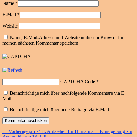
Name
*
E-Mail
*
Website
Name, E-Mail-Adresse und Website in diesem Browser für
meinen nächsten Kommentar speichern.
CAPTCHA Code
*
Benachrichtige mich über nachfolgende Kommentare via E-
Mail.
Benachrichtige mich über neue Beiträge via E-Mail.
Beitragsnavigation
Vorheriger
←
Vorherige
pm 7/18: Aufstehen für Humanität – Kundgebung zur
Beitrag:
Asylpolitik am 16. Juli