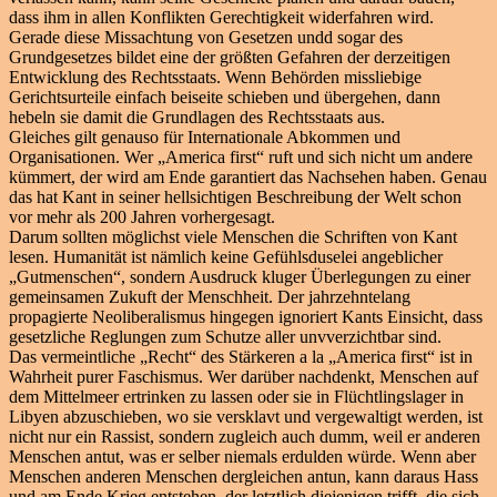
dass ihm in allen Konflikten Gerechtigkeit widerfahren wird.
Gerade diese Missachtung von Gesetzen undd sogar des
Grundgesetzes bildet eine der größten Gefahren der derzeitigen
Entwicklung des Rechtsstaats. Wenn Behörden missliebige
Gerichtsurteile einfach beiseite schieben und übergehen, dann
hebeln sie damit die Grundlagen des Rechtsstaats aus.
Gleiches gilt genauso für Internationale Abkommen und
Organisationen. Wer „America first“ ruft und sich nicht um andere
kümmert, der wird am Ende garantiert das Nachsehen haben. Genau
das hat Kant in seiner hellsichtigen Beschreibung der Welt schon
vor mehr als 200 Jahren vorhergesagt.
Darum sollten möglichst viele Menschen die Schriften von Kant
lesen. Humanität ist nämlich keine Gefühlsduselei angeblicher
„Gutmenschen“, sondern Ausdruck kluger Überlegungen zu einer
gemeinsamen Zukuft der Menschheit. Der jahrzehntelang
propagierte Neoliberalismus hingegen ignoriert Kants Einsicht, dass
gesetzliche Reglungen zum Schutze aller unvverzichtbar sind.
Das vermeintliche „Recht“ des Stärkeren a la „America first“ ist in
Wahrheit purer Faschismus. Wer darüber nachdenkt, Menschen auf
dem Mittelmeer ertrinken zu lassen oder sie in Flüchtlingslager in
Libyen abzuschieben, wo sie versklavt und vergewaltigt werden, ist
nicht nur ein Rassist, sondern zugleich auch dumm, weil er anderen
Menschen antut, was er selber niemals erdulden würde. Wenn aber
Menschen anderen Menschen dergleichen antun, kann daraus Hass
und am Ende Krieg entstehen, der letztlich diejenigen trifft, die sich