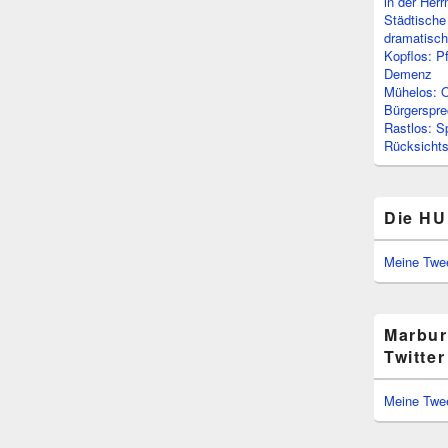
in der Her
Städtische
dramatisc
Kopflos: P
Demenz
Mühelos: O
Bürgerspre
Rastlos: S
Rücksichtsl
Die HU
Meine Twe
Marbur
Twitter
Meine Twe