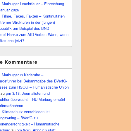
 Marburger Leuchtfeuer – Einreichung
Januar 2026
 Filme, Fakes, Fakten – Kontinuitäten
tremer Strukturen in der (jungen)
epublik am Beispiel des BND
osef Hanke zum AfD-Verbot: Wann, wenn
ätestens jetzt?
te Kommentare
 Marburger in Karlsruhe –
rdeführer bei Bekanntgabe des BVerfG-
sses zum HSOG – Humanistische Union
zu
pm 3/13: Journalisten und
echtler überwacht – HU Marburg empört
bhörmaßnahme
 Klimaschutz verschieden ist
ungswidrig – BVerfG zu
ionengerechtigkeit – Humanistische
arburg
zu
pm 9/20: Abbruch statt