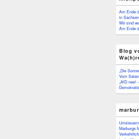
Am Ende d
in Sachsen
Wir sind w
Am Ende de
Blog v
Wa(h)r
„Die Sonne
Vom Satan 
„AfD nee! 
Demokratie
marbu
Umsteuern:
Marburgs 
Verkehrlic