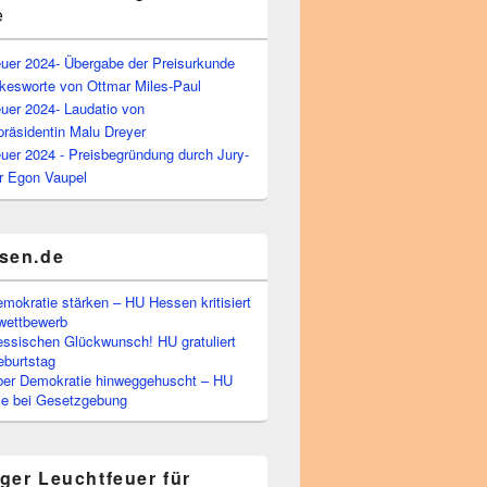
e
euer 2024- Übergabe der Preisurkunde
kesworte von Ottmar Miles-Paul
uer 2024- Laudatio von
präsidentin Malu Dreyer
uer 2024 - Preisbegründung durch Jury-
r Egon Vaupel
sen.de
emokratie stärken – HU Hessen kritisiert
wettbewerb
essischen Glückwunsch! HU gratuliert
burtstag
ber Demokratie hinweggehuscht – HU
Eile bei Gesetzgebung
ger Leuchtfeuer für