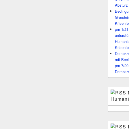
Absturz 
Bedingun
Grundei
Krisenfe
pm 1/21
unterst
Humanis
Krisenfe
Demokrat
mit Beel
pm 7/20
Demokra
Humani