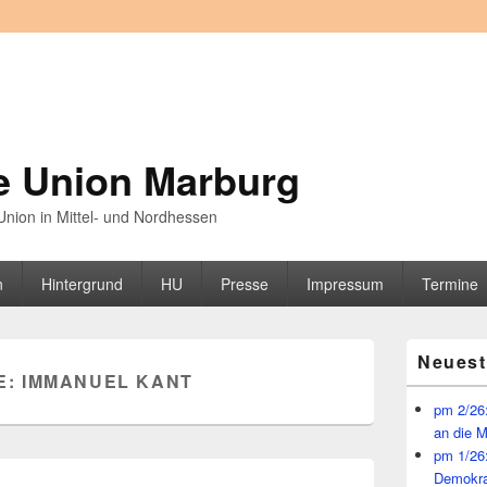
e Union Marburg
nion in Mittel- und Nordhessen
n
Hintergrund
HU
Presse
Impressum
Termine
Primärer
Neuest
Seitenleisten
E:
IMMANUEL KANT
Widget-
Bereich
pm 2/26:
an die 
pm 1/26
Demokra