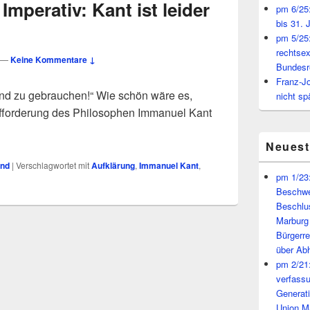
Imperativ: Kant ist leider
pm 6/25:
bis 31. 
pm 5/25:
rechtsex
—
Keine Kommentare ↓
Bundesr
Franz-J
nd zu gebrauchen!“ Wie schön wäre es,
nicht sp
fforderung des Philosophen Immanuel Kant
Neues
und
|
Verschlagwortet mit
Aufklärung
,
Immanuel Kant
,
pm 1/23:
Beschwe
Beschlu
Marburg
Bürgerr
über A
pm 2/21:
verfass
Generat
Union M