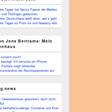
es Tages hat Nancy Faeser die Wahlen
 und Thüringen gewonnen.
oke: Deutschland weiß eben, wie´s geht
s Tages ist Putin tot und Nawalny lebt.
on Jens Bertrams: Mein
enhaus
 scheint noch!“
besiegt: Ich benutze ein iPhone
– Fanfare zeigt fehlendes
verständnis der Rechtspopulisten auf
rg.news
 Gewerbesteuer gesunken, doch nicht
Mut
he Verhaltenszwänge: Container und Kran