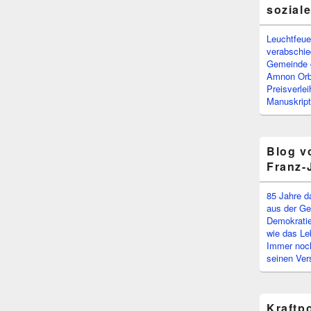
sozial
Leuchtfeuer
verabschi
Gemeinde g
Amnon Or
Preisverle
Manuskript
Blog v
Franz-
85 Jahre d
aus der Ge
Demokratie
wie das Le
Immer noch
seinen Ver
Kraftp