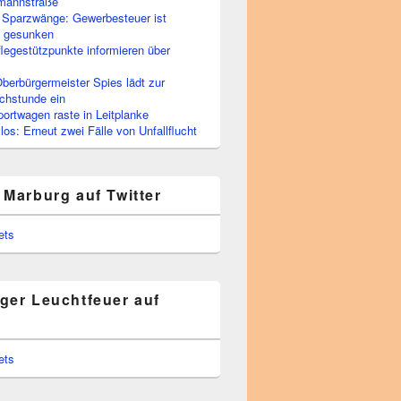
rmannstraße
 Sparzwänge: Gewerbesteuer ist
h gesunken
flegestützpunkte informieren über
berbürgermeister Spies lädt zur
chstunde ein
portwagen raste in Leitplanke
os: Erneut zwei Fälle von Unfallflucht
 Marburg auf Twitter
ets
ger Leuchtfeuer auf
ets