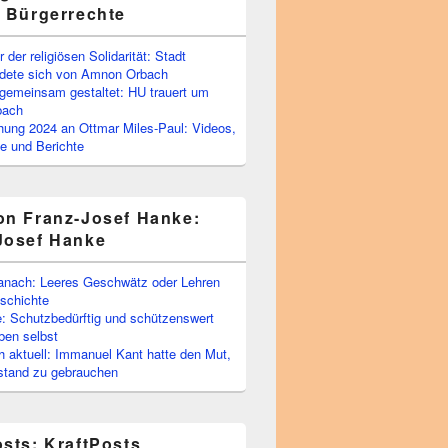
e Bürgerrechte
 der religiösen Solidarität: Stadt
edete sich von Amnon Orbach
emeinsam gestaltet: HU trauert um
bach
ihung 2024 an Ottmar Miles-Paul: Videos,
e und Berichte
on Franz-Josef Hanke:
Josef Hanke
anach: Leeres Geschwätz oder Lehren
schichte
: Schutzbedürftig und schützenswert
ben selbst
 aktuell: Immanuel Kant hatte den Mut,
stand zu gebrauchen
osts: KraftPosts