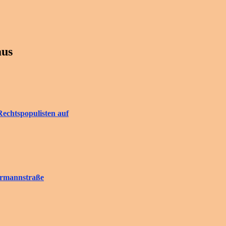
aus
Rechtspopulisten auf
rrmannstraße