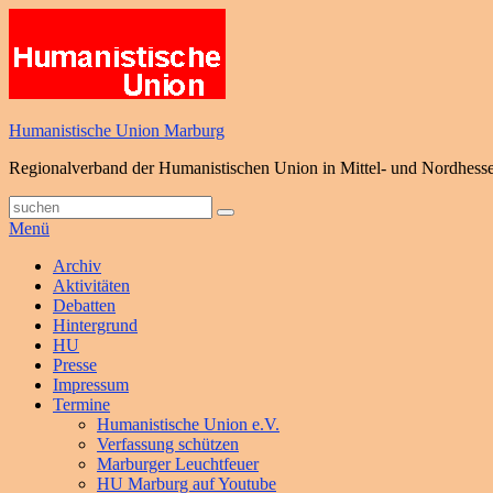
Zum
Inhalt
springen
Humanistische Union Marburg
Regionalverband der Humanistischen Union in Mittel- und Nordhess
Suche
Suchen
nach:
Menü
Primäres
Archiv
Aktivitäten
Menü
Debatten
Hintergrund
HU
Presse
Impressum
Termine
Humanistische Union e.V.
Verfassung schützen
Marburger Leuchtfeuer
HU Marburg auf Youtube