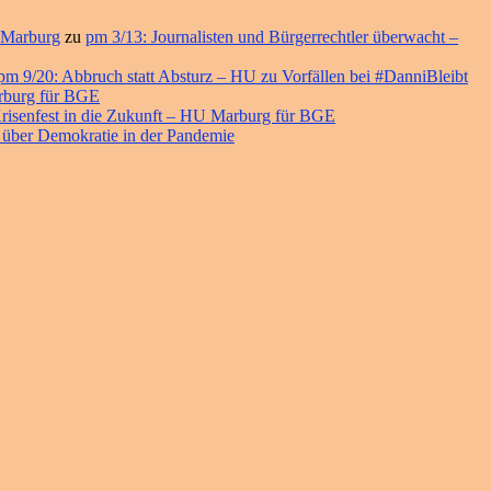
 Marburg
zu
pm 3/13: Journalisten und Bürgerrechtler überwacht –
pm 9/20: Abbruch statt Absturz – HU zu Vorfällen bei #DanniBleibt
arburg für BGE
risenfest in die Zukunft – HU Marburg für BGE
 über Demokratie in der Pandemie