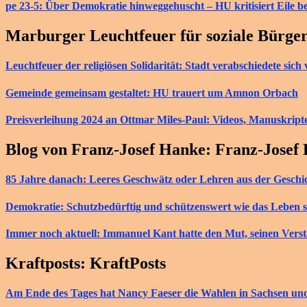
pe 23-5: Über Demokratie hinweggehuscht – HU kritisiert Eile b
Marburger Leuchtfeuer für soziale Bürge
Leuchtfeuer der religiösen Solidarität: Stadt verabschiedete si
Gemeinde gemeinsam gestaltet: HU trauert um Amnon Orbach
Preisverleihung 2024 an Ottmar Miles-Paul: Videos, Manuskript
Blog von Franz-Josef Hanke: Franz-Josef
85 Jahre danach: Leeres Geschwätz oder Lehren aus der Geschi
Demokratie: Schutzbedürftig und schützenswert wie das Leben s
Immer noch aktuell: Immanuel Kant hatte den Mut, seinen Vers
Kraftposts: KraftPosts
Am Ende des Tages hat Nancy Faeser die Wahlen in Sachsen u