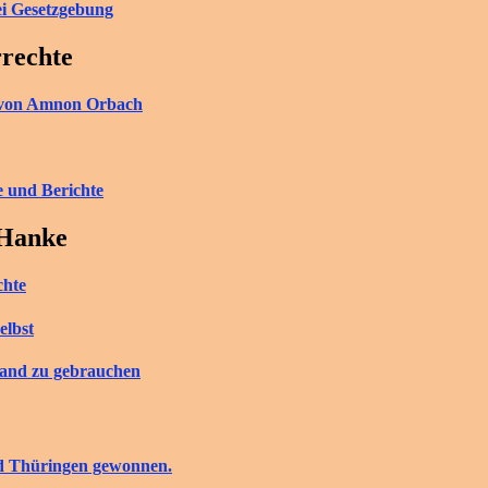
ei Gesetzgebung
rrechte
ch von Amnon Orbach
e und Berichte
 Hanke
chte
elbst
tand zu gebrauchen
nd Thüringen gewonnen.