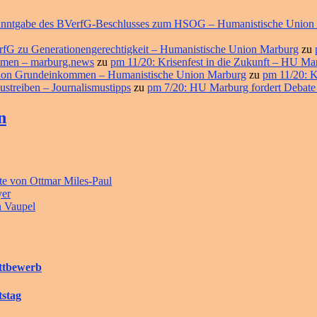
ekanntgabe des BVerfG-Beschlusses zum HSOG – Humanistische Union
erfG zu Generationengerechtigkeit – Humanistische Union Marburg
zu
ommen – marburg.news
zu
pm 11/20: Krisenfest in die Zukunft – HU M
ition Grundeinkommen – Humanistische Union Marburg
zu
pm 11/20: K
ustreiben – Journalismustipps
zu
pm 7/20: HU Marburg fordert Debate
n
e von Ottmar Miles-Paul
yer
n Vaupel
ettbewerb
tstag