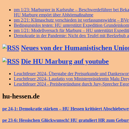
pm 1/23: Marburger in Karlsruhe – Beschwerdeführer bei B
HU Marburg empört über Abhörmaßnahme
pm 2/21: Klimaschutz verschieden ist verfassungswidrig – BV
Bedingungslos testen: HU unterstützt Expedition Grundeink
pm 1/21: Modellversuch für Marburg – HU unterstützt Exped
Demokratie in der Pandemie: Nicht den Teufel mit Beelzebub a
Neues von der Humanistischen Unio
Die HU Marburg auf youtube
Leuchtfeuer 2024- Übergabe der Preisurkunde und Dankeswort
Leuchtfeuer 2024- Laudatio von Ministerpräsidentin Malu Dre
Leuchtfeuer 2024 - Preisbegründung durch Jury-Sprecher Ego
hu-hessen.de
pe 24-1: Demokratie stärken – HU Hessen kritisiert Abschiebew
pe 23-6: Hessischen Glückwunsch! HU gratuliert HR zum Gebur