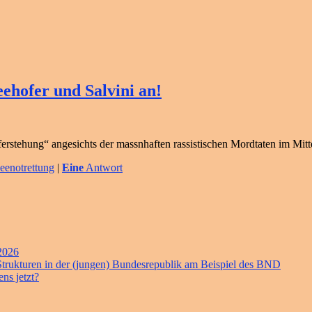
ehofer und Salvini an!
ferstehung“ angesichts der massnhaften rassistischen Mordtaten im Mit
eenotrettung
|
Eine
Antwort
 2026
 Strukturen in der (jungen) Bundesrepublik am Beispiel des BND
ns jetzt?