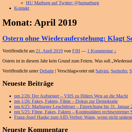
HU Marburg auf Twitter: @humarburg
Kontakt
Monat:
April 2019
Ostern ohne Wiederauferstehung: Klagt Se
Veröffentlicht am
21. April 2019
von
FJH
—
1 Kommentar ↓
Ostern ist in diesem Jahr kein Grund zum Feiern. Was soll „Wiederau
Veröffentlicht unter
Debatte
|
Verschlagwortet mit
Salvini
,
Seehofer
,
S
Primärer
Neueste Beiträge
Seitenleisten
pm 2/26: Der Aufsteiger – VHS zu Hitlers Weg an die Macht
Widget-
pm 1/26: Fakes, Fakten, Filme – Dokus zur Demokratie
Bereich
pm 6/25: Marburger Leuchtfeuer – Einreichung bis 31. Januar
pm 5/25: Filme, Fakes, Fakten – Kontinuitäten rechtsextremer
Franz-Josef Hanke zum AfD-Verbot: Wann, wenn nicht späteste
Neueste Kommentare