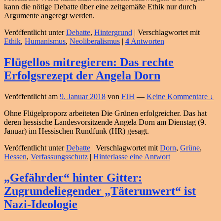
kann die nötige Debatte über eine zeitgemäße Ethik nur durch
Argumente angeregt werden.
Veröffentlicht unter
Debatte
,
Hintergrund
|
Verschlagwortet mit
Ethik
,
Humanismus
,
Neoliberalismus
|
4
Antworten
Flügellos mitregieren: Das rechte
Erfolgsrezept der Angela Dorn
Veröffentlicht am
9. Januar 2018
von
FJH
—
Keine Kommentare ↓
Ohne Flügelproporz arbeiteten Die Grünen erfolgreicher. Das hat
deren hessische Landesvorsitzende Angela Dorn am Dienstag (9.
Januar) im Hessischen Rundfunk (HR) gesagt.
Veröffentlicht unter
Debatte
|
Verschlagwortet mit
Dorn
,
Grüne
,
Hessen
,
Verfassungsschutz
|
Hinterlasse eine Antwort
„Gefährder“ hinter Gitter:
Zugrundeliegender „Täterunwert“ ist
Nazi-Ideologie