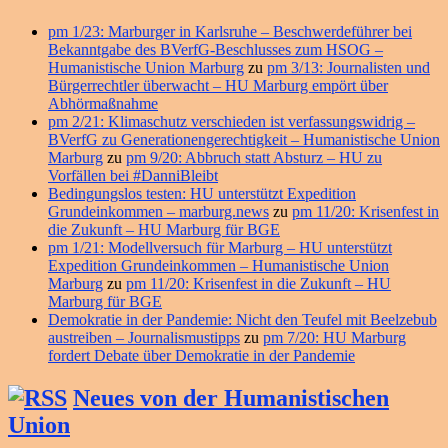
pm 1/23: Marburger in Karlsruhe – Beschwerdeführer bei
Bekanntgabe des BVerfG-Beschlusses zum HSOG –
Humanistische Union Marburg
zu
pm 3/13: Journalisten und
Bürgerrechtler überwacht – HU Marburg empört über
Abhörmaßnahme
pm 2/21: Klimaschutz verschieden ist verfassungswidrig –
BVerfG zu Generationengerechtigkeit – Humanistische Union
Marburg
zu
pm 9/20: Abbruch statt Absturz – HU zu
Vorfällen bei #DanniBleibt
Bedingungslos testen: HU unterstützt Expedition
Grundeinkommen – marburg.news
zu
pm 11/20: Krisenfest in
die Zukunft – HU Marburg für BGE
pm 1/21: Modellversuch für Marburg – HU unterstützt
Expedition Grundeinkommen – Humanistische Union
Marburg
zu
pm 11/20: Krisenfest in die Zukunft – HU
Marburg für BGE
Demokratie in der Pandemie: Nicht den Teufel mit Beelzebub
austreiben – Journalismustipps
zu
pm 7/20: HU Marburg
fordert Debate über Demokratie in der Pandemie
Neues von der Humanistischen
Union