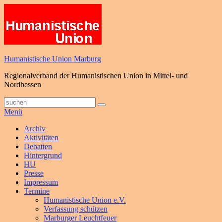
Zum
Inhalt
springen
Humanistische Union Marburg
Regionalverband der Humanistischen Union in Mittel- und
Nordhessen
Suche
Suchen
nach:
Menü
Primäres
Archiv
Aktivitäten
Menü
Debatten
Hintergrund
HU
Presse
Impressum
Termine
Humanistische Union e.V.
Verfassung schützen
Marburger Leuchtfeuer