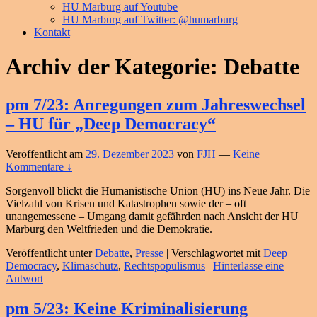
HU Marburg auf Youtube
HU Marburg auf Twitter: @humarburg
Kontakt
Archiv der Kategorie:
Debatte
pm 7/23: Anregungen zum Jahreswechsel
– HU für „Deep Democracy“
Veröffentlicht am
29. Dezember 2023
von
FJH
—
Keine
Kommentare ↓
Sorgenvoll blickt die Humanistische Union (HU) ins Neue Jahr. Die
Vielzahl von Krisen und Katastrophen sowie der – oft
unangemessene – Umgang damit gefährden nach Ansicht der HU
Marburg den Weltfrieden und die Demokratie.
Veröffentlicht unter
Debatte
,
Presse
|
Verschlagwortet mit
Deep
Democracy
,
Klimaschutz
,
Rechtspopulismus
|
Hinterlasse eine
Antwort
pm 5/23: Keine Kriminalisierung