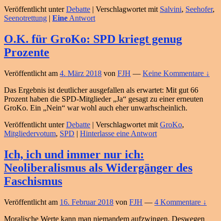
Veröffentlicht unter
Debatte
|
Verschlagwortet mit
Salvini
,
Seehofer
,
Seenotrettung
|
Eine
Antwort
O.K. für GroKo: SPD kriegt genug
Prozente
Veröffentlicht am
4. März 2018
von
FJH
—
Keine Kommentare ↓
Das Ergebnis ist deutlicher ausgefallen als erwartet: Mit gut 66
Prozent haben die SPD-Mitglieder „Ja“ gesagt zu einer erneuten
GroKo. Ein „Nein“ war wohl auch eher unwarhscheinlich.
Veröffentlicht unter
Debatte
|
Verschlagwortet mit
GroKo
,
Mitgliedervotum
,
SPD
|
Hinterlasse eine Antwort
Ich, ich und immer nur ich:
Neoliberalismus als Widergänger des
Faschismus
Veröffentlicht am
16. Februar 2018
von
FJH
—
4 Kommentare ↓
Moralische Werte kann man niemandem aufzwingen. Deswegen