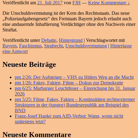
Veröffentlicht am
21. Juli 2017
von
FJH
—
Keine Kommentare ↓
Die Unschuldsvermutung ist der Kern des Rechtsstaats. Das neue
„Polizeiaufgabengesetz“ des Freistaats Bayern jedoch erlaubt auch
eine andauernde Inhaftierung Verdächtiger ohne den Nachweis einer
Straftat.
Veröffentlicht unter
Debatte
,
Hintergrund
|
Verschlagwortet mit
Bayern
,
Faschismus
,
Strafrecht
,
Unschuldsvermutung
|
Hinterlasse
eine Antwort
Primärer
Neueste Beiträge
Seitenleisten
pm 2/26: Der Aufsteiger – VHS zu Hitlers Weg an die Macht
Widget-
pm 1/26: Fakes, Fakten, Filme – Dokus zur Demokratie
Bereich
pm 6/25: Marburger Leuchtfeuer – Einreichung bis 31. Januar
2026
pm 5/25: Filme, Fakes, Fakten – Kontinuitäten rechtsextremer
Strukturen in der (jungen) Bundesrepublik am Beispiel des
BND
Franz-Josef Hanke zum AfD-Verbot: Wann, wenn nicht
spätestens jetzt?
Neueste Kommentare