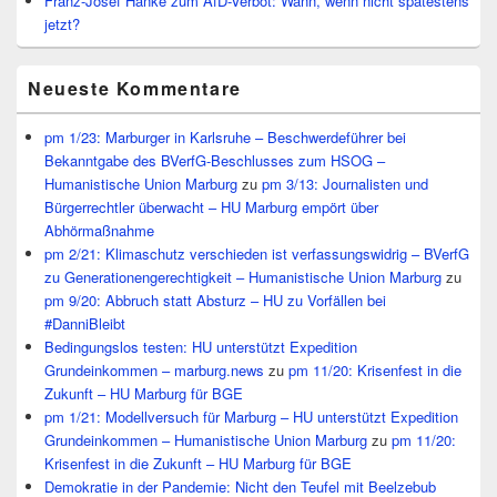
Franz-Josef Hanke zum AfD-Verbot: Wann, wenn nicht spätestens
jetzt?
Neueste Kommentare
pm 1/23: Marburger in Karlsruhe – Beschwerdeführer bei
Bekanntgabe des BVerfG-Beschlusses zum HSOG –
Humanistische Union Marburg
zu
pm 3/13: Journalisten und
Bürgerrechtler überwacht – HU Marburg empört über
Abhörmaßnahme
pm 2/21: Klimaschutz verschieden ist verfassungswidrig – BVerfG
zu Generationengerechtigkeit – Humanistische Union Marburg
zu
pm 9/20: Abbruch statt Absturz – HU zu Vorfällen bei
#DanniBleibt
Bedingungslos testen: HU unterstützt Expedition
Grundeinkommen – marburg.news
zu
pm 11/20: Krisenfest in die
Zukunft – HU Marburg für BGE
pm 1/21: Modellversuch für Marburg – HU unterstützt Expedition
Grundeinkommen – Humanistische Union Marburg
zu
pm 11/20:
Krisenfest in die Zukunft – HU Marburg für BGE
Demokratie in der Pandemie: Nicht den Teufel mit Beelzebub