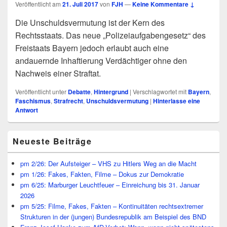
Veröffentlicht am
21. Juli 2017
von
FJH
—
Keine Kommentare ↓
Die Unschuldsvermutung ist der Kern des
Rechtsstaats. Das neue „Polizeiaufgabengesetz“ des
Freistaats Bayern jedoch erlaubt auch eine
andauernde Inhaftierung Verdächtiger ohne den
Nachweis einer Straftat.
Veröffentlicht unter
Debatte
,
Hintergrund
|
Verschlagwortet mit
Bayern
,
Faschismus
,
Strafrecht
,
Unschuldsvermutung
|
Hinterlasse eine
Antwort
Primärer
Neueste Beiträge
Seitenleisten
Widget-
Bereich
pm 2/26: Der Aufsteiger – VHS zu Hitlers Weg an die Macht
pm 1/26: Fakes, Fakten, Filme – Dokus zur Demokratie
pm 6/25: Marburger Leuchtfeuer – Einreichung bis 31. Januar
2026
pm 5/25: Filme, Fakes, Fakten – Kontinuitäten rechtsextremer
Strukturen in der (jungen) Bundesrepublik am Beispiel des BND